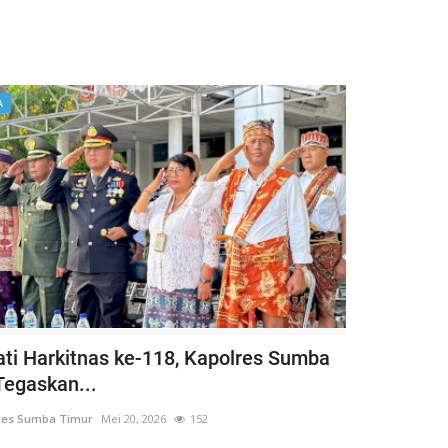
A
ati Harkitnas ke-118, Kapolres Sumba
Tegaskan...
res Sumba Timur
Mei 20, 2026
152