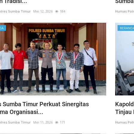
 Tradisi...
Sumba 
lres Sumba Timur
Mei 12, 2026
184
Humas Pol
DA
BERAND
s Sumba Timur Perkuat Sinergitas
Kapol
ma Organisasi...
Tinjau 
lres Sumba Timur
Mei 11, 2026
171
Humas Pol