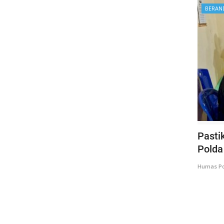
BERAN
Pasti
Polda
Humas Po