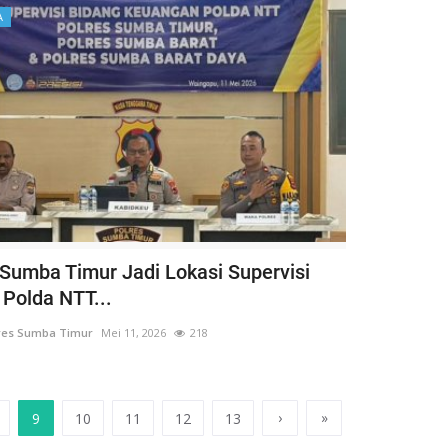
A
 Sumba Timur Jadi Lokasi Supervisi
 Polda NTT...
res Sumba Timur
Mei 11, 2026
218
›
»
9
10
11
12
13