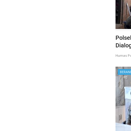
Polse
Dialog
Humas Po
BERAN