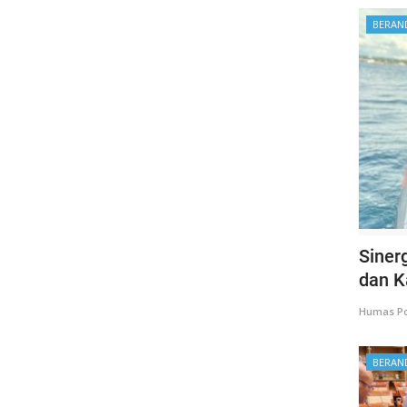
BERAN
Siner
dan K
Humas Po
BERAN