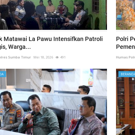
k Matawai La Pawu Intensifkan Patroli
Polri 
is, Warga...
Pemenu
lres Sumba Timur
Mei 18, 2026
491
Humas Pol
DA
BERAND