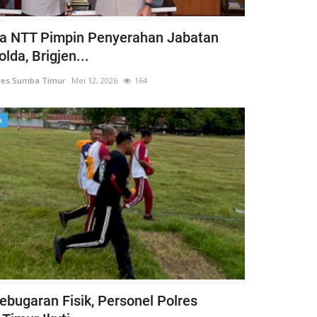
a NTT Pimpin Penyerahan Jabatan
lda, Brigjen...
res Sumba Timur
Mei 12, 2026
164
A
ebugaran Fisik, Personel Polres