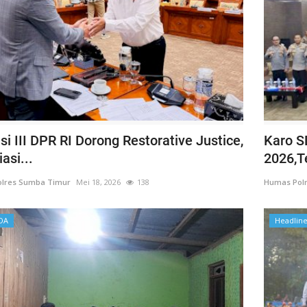
i III DPR RI Dorong Restorative Justice,
Karo S
asi...
2026,T
lres Sumba Timur
Mei 18, 2026
138
Humas Pol
DA
Headlin