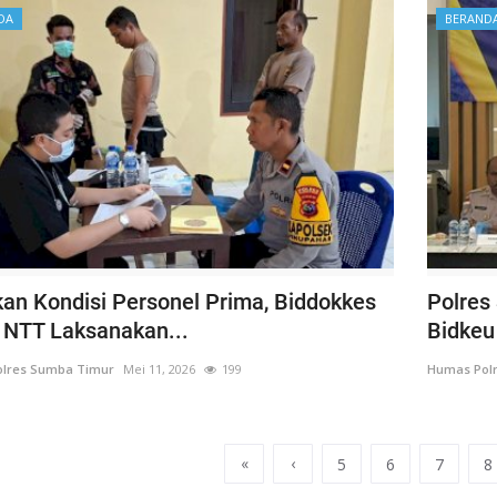
DA
BERAND
kan Kondisi Personel Prima, Biddokkes
Polres
 NTT Laksanakan...
Bidkeu
lres Sumba Timur
Mei 11, 2026
199
Humas Pol
«
‹
5
6
7
8