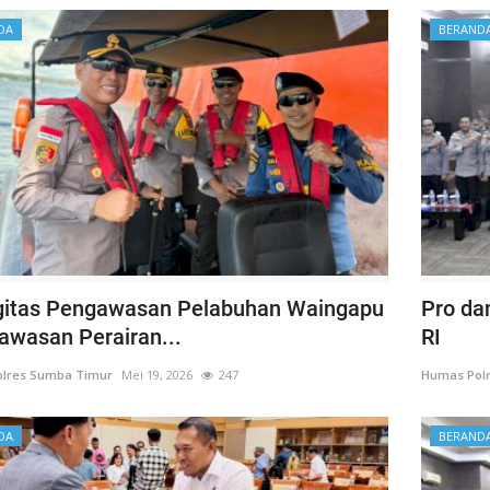
DA
BERAND
gitas Pengawasan Pelabuhan Waingapu
Pro da
awasan Perairan...
RI
lres Sumba Timur
Mei 19, 2026
247
Humas Pol
DA
BERAND