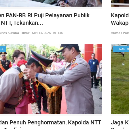
 PAN-RB RI Puji Pelayanan Publik
Kapold
 NTT, Tekankan...
Wakapo
lres Sumba Timur
Mei 13, 2026
146
Humas Pol
DA
BERAND
dan Penuh Penghormatan, Kapolda NTT
Jaga K