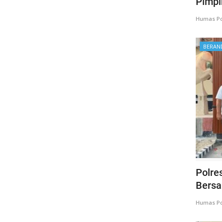
Pimpin
Humas Po
BERAN
Polre
Bersa
Humas Po