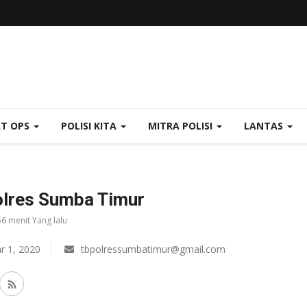
AT OPS
POLISI KITA
MITRA POLISI
LANTAS
lres Sumba Timur
56 menit Yang lalu
r 1, 2020
tbpolressumbatimur@gmail.com