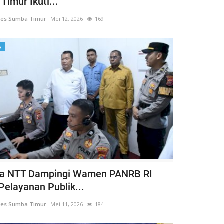
Timur Ikuti...
res Sumba Timur
Mei 12, 2026
169
A
da NTT Dampingi Wamen PANRB RI
Pelayanan Publik...
res Sumba Timur
Mei 11, 2026
184