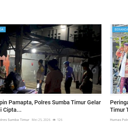
DA
BERAND
pin Pamapta, Polres Sumba Timur Gelar
Pering
i Cipta...
Timur 
lres Sumba Timur
Mei 25, 2026
126
Humas Pol