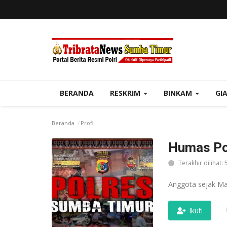
BERANDA
RESKRIM
BINKAM
GI
Beranda
Profil
Humas Po
Terakhir dilihat: 
Anggota sejak Ma
Ikuti