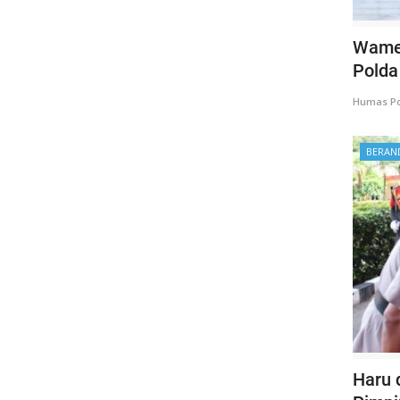
Wamen
Polda
Humas Po
BERAN
Haru 