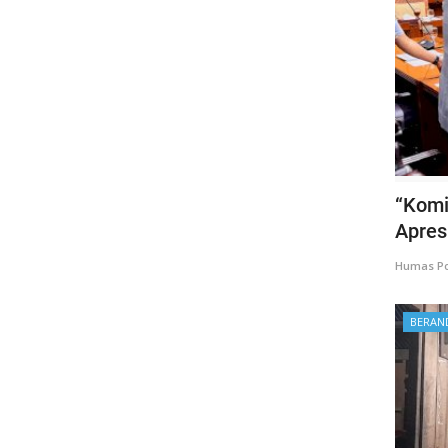
“Komis
Apresi
Humas Po
BERAN