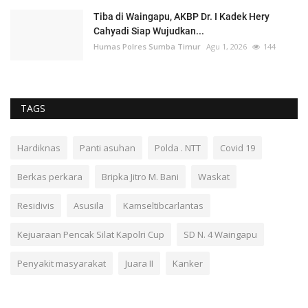
Tiba di Waingapu, AKBP Dr. I Kadek Hery
Cahyadi Siap Wujudkan...
Humas Polres Sumba Timur
Agu 1, 2026
144
TAGS
Hardiknas
Panti asuhan
Polda . NTT
Covid 19
Berkas perkara
Bripka Jitro M. Bani
Waskat
Residivis
Asusila
Kamseltibcarlantas
Kejuaraan Pencak Silat Kapolri Cup
SD N. 4 Waingapu
Penyakit masyarakat
Juara II
Kanker