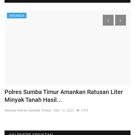
BERANDA
Polres Sumba Timur Amankan Ratusan Liter
K
Minyak Tanah Hasil...
'
Humas Polres Sumba Timur
Mar 12, 2020
2419
Hu
KALENDER KEGIATAN