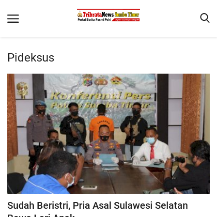
Pideksus
Beranda
Terms & Conditions
Reskrim
Binkam
Giat Ops
Polisi Kita
Mitra Polisi
Lantas
Sudah Beristri, Pria Asal Sulawesi Selatan
Jurnal Kamtibmas