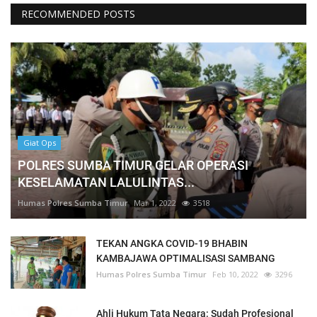
RECOMMENDED POSTS
Giat Ops
POLRES SUMBA TIMUR GELAR OPERASI
KESELAMATAN LALULINTAS...
Humas Polres Sumba Timur
Mar 1, 2022
3518
TEKAN ANGKA COVID-19 BHABIN
KAMBAJAWA OPTIMALISASI SAMBANG
Humas Polres Sumba Timur
Feb 10, 2022
3296
Ahli Hukum Tata Negara: Sudah Profesional