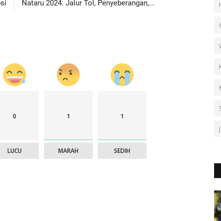
si
Nataru 2024: Jalur Tol, Penyeberangan,...
0
1
1
LUCU
MARAH
SEDIH