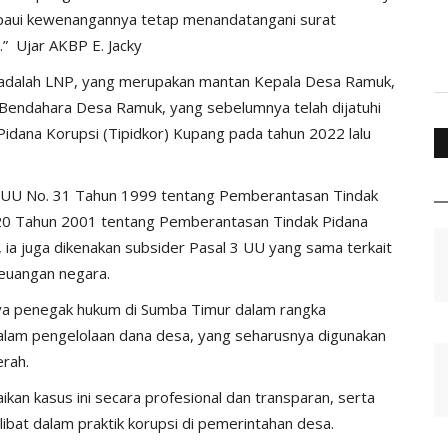
aui kewenangannya tetap menandatangani surat
” Ujar AKBP E. Jacky
ni adalah LNP, yang merupakan mantan Kepala Desa Ramuk,
Bendahara Desa Ramuk, yang sebelumnya telah dijatuhi
idana Korupsi (Tipidkor) Kupang pada tahun 2022 lalu
(1) UU No. 31 Tahun 1999 tentang Pemberantasan Tindak
 20 Tahun 2001 tentang Pemberantasan Tindak Pidana
u, ia juga dikenakan subsider Pasal 3 UU yang sama terkait
euangan negara.
aya penegak hukum di Sumba Timur dalam rangka
alam pengelolaan dana desa, yang seharusnya digunakan
erah.
kan kasus ini secara profesional dan transparan, serta
ibat dalam praktik korupsi di pemerintahan desa.