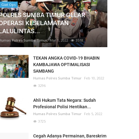
Giat Ops
POLRES SUMBA TIMUR GELAR
OPERASI KESELAMATAN
LALULINTAS...
Humas Polres Sumba Timur
Mar 1, 2022
3518
TEKAN ANGKA COVID-19 BHABIN
KAMBAJAWA OPTIMALISASI
SAMBANG
Humas Polres Sumba Timur
Feb 10, 2022
3296
Ahli Hukum Tata Negara: Sudah
Profesional Polisi Hentikan...
Humas Polres Sumba Timur
Feb 5, 2022
3725
Cegah Adanya Permainan, Bareskrim