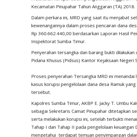
ay...
Ketahanan Pangan Melalui...
Kecamatan Pinupahar Tahun Anggaran (TA) 2018.
, 2025
527
Humas Polres Sumba Timur
Jan 16, 2025
793
Dalam perkara ini, MRD yang saat itu menjabat se
kewenangannya dalam proses pencairan dana des
Rp 360.662.440,00 berdasarkan Laporan Hasil Pe
Inspektorat Sumba Timur.
Penyerahan tersangka dan barang bukti dilakukan 
Pidana Khusus (Pidsus) Kantor Kejaksaan Negeri
Proses penyerahan Tersangka MRD ini menandai l
kasus korupsi pengelolaan dana desa Ramuk yang
tersebut.
Kapolres Sumba Timur, AKBP E. Jacky T. Umbu Ka
sebagai Sekretaris Camat Pinupahar ditetapkan se
serta melakukan korupsi ini, setelah terbukti me
Tahap I dan Tahap II pada pengelolaan keuangan
mengetahui terdapat temuan penyimpangan dala