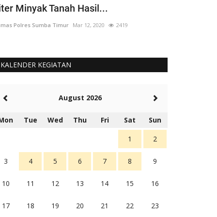
iter Minyak Tanah Hasil...
yang 'Berput
mas Polres Sumba Timur
Mar 12, 2020
2419
Humas Polres Su
KALENDER KEGIATAN
August 2026
Mon
Tue
Wed
Thu
Fri
Sat
Sun
1
2
3
4
5
6
7
8
9
10
11
12
13
14
15
16
17
18
19
20
21
22
23