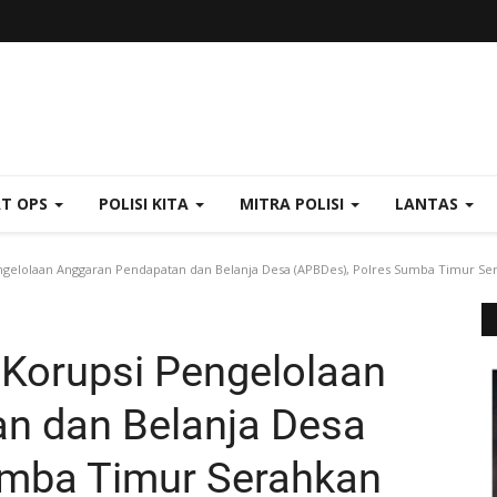
AT OPS
POLISI KITA
MITRA POLISI
LANTAS
ngelolaan Anggaran Pendapatan dan Belanja Desa (APBDes), Polres Sumba Timur S
 Korupsi Pengelolaan
n dan Belanja Desa
umba Timur Serahkan