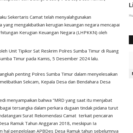
Sumba Timur Beri Arahan...
L
Humas Polres Sumba Timur
Agu 23, 2016
2028
Hu
laku Sekertaris Camat telah menyalahgunakan
a yang mengakibatkan kerugian keuangan negara mencapai
rhitungan Kerugian Keuangan Negara (LHPKKN) oleh
oleh Unit Tipikor Sat Reskrim Polres Sumba Timur di Ruang
 Sumba Timur pada Kamis, 5 Desember 2024 lalu.
angkah penting Polres Sumba Timur dalam menyelesaikan
 melibatkan Sekcam, Kepala Desa dan Bendahara Desa
ledi menyampaikan bahwa ”MRD yang saat itu menjabat
bagai tersangka dalam perkara dugaan tindak pidana turut
nandatangani Surat Rekomendasi Camat terkait pencairan
 Desa Ramuk Tahun Anggaran 2018, meskipun Ia
m hal pengelolaan APBDes Desa Ramuk tahun sebelumnya