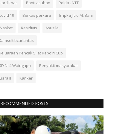
Hardiknas
Panti asuhan
Polda . NTT
Covid 19
Berkas perkara
Bripka Jitro M. Bani
Waskat
Residivis
Asusila
Kamseltibcarlantas
Kejuaraan Pencak Silat Kapolri Cup
SD N. 4 Waingapu
Penyakit masyarakat
Juara II
Kanker
RECOMMENDED POSTS