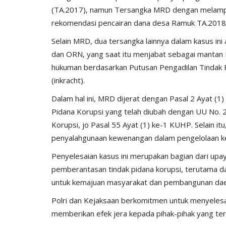
(TA.2017), namun Tersangka MRD dengan melamp
rekomendasi pencairan dana desa Ramuk TA.2018.
Selain MRD, dua tersangka lainnya dalam kasus i
dan ORN, yang saat itu menjabat sebagai mantan 
hukuman berdasarkan Putusan Pengadilan Tindak P
(inkracht).
Dalam hal ini, MRD dijerat dengan Pasal 2 Ayat 
Pidana Korupsi yang telah diubah dengan UU No.
Korupsi, jo Pasal 55 Ayat (1) ke-1 KUHP. Selain it
penyalahgunaan kewenangan dalam pengelolaan k
Penyelesaian kasus ini merupakan bagian dari up
pemberantasan tindak pidana korupsi, terutama d
untuk kemajuan masyarakat dan pembangunan da
Polri dan Kejaksaan berkomitmen untuk menyelesai
memberikan efek jera kepada pihak-pihak yang terl