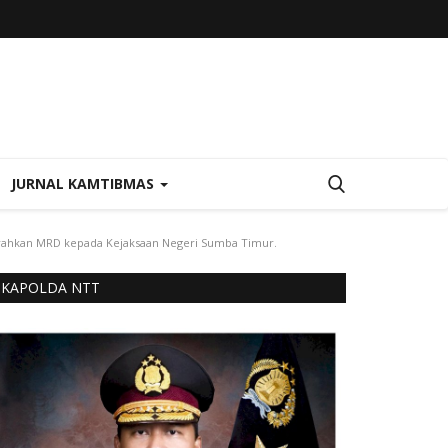
JURNAL KAMTIBMAS
erahkan MRD kepada Kejaksaan Negeri Sumba Timur.
KAPOLDA NTT