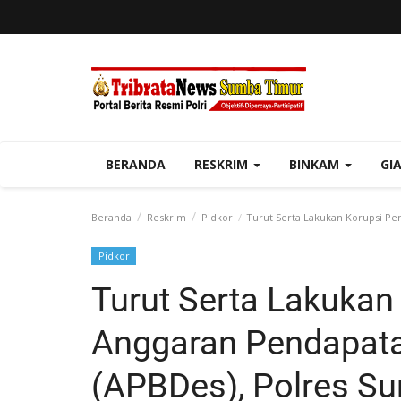
BERANDA
RESKRIM
BINKAM
GI
Beranda
Reskrim
Pidkor
Turut Serta Lakukan Korupsi Pe
Pidkor
Turut Serta Lakukan
Anggaran Pendapata
(APBDes), Polres S