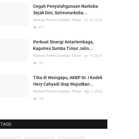
Cegah Penyalahgunaan Narkoba
Sejak Dini, Satresnarkoba...
Humas Polres Sumba Timur
Jul 15, 2026
217
Perkuat Sinergi Antarlembaga,
Kapolres Sumba Timur Jalin...
Humas Polres Sumba Timur
Jul 15, 2026
167
Tiba di Waingapu, AKBP Dr. I Kadek
Hery Cahyadi Siap Wujudkan...
Humas Polres Sumba Timur
Agu 1, 2026
144
TAGS