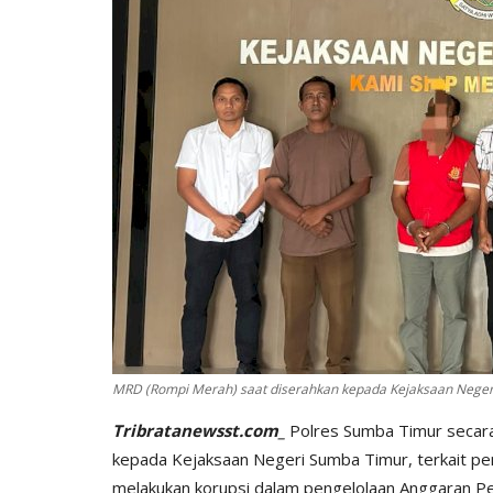
BERANDA
MRD (Rompi Merah) saat diserahkan kepada Kejaksaan Nege
Tribratanewsst.com_
Polres Sumba Timur secar
kepada Kejaksaan Negeri Sumba Timur, terkait pe
bu Personel
Polres Sumba Timur Terus Duk
melakukan korupsi dalam pengelolaan Anggaran 