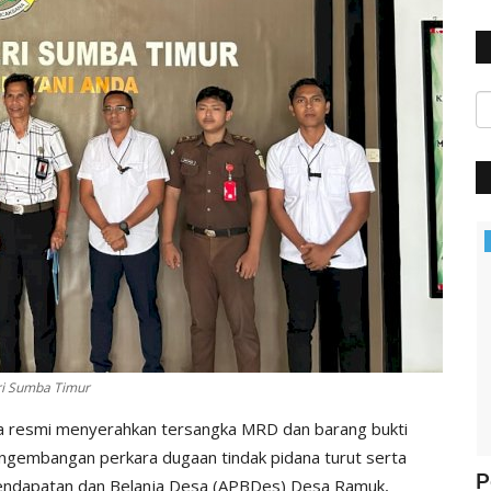
Polisi Kita
ri Sumba Timur
a resmi menyerahkan tersangka MRD dan barang bukti
ngembangan perkara dugaan tindak pidana turut serta
ung
Jelang Hut Polwan Ke 68, Kapolres
P
Pendapatan dan Belanja Desa (APBDes) Desa Ramuk,