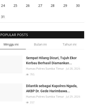
24
25
26
27
28
29
30
31
POPULAR POSTS
Minggu ini
Bulan ini
Tahun ini
Sempat Hilang Dicuri, Tujuh Ekor
Kerbau Berhasil Diamankan...
Humas Polres Sumba Timur
Jul 28, 2026
795
Dilantik sebagai Kapolres Ngada,
AKBP Dr. Gede Harimbawa...
Humas Polres Sumba Timur
Jul 29, 2026
357