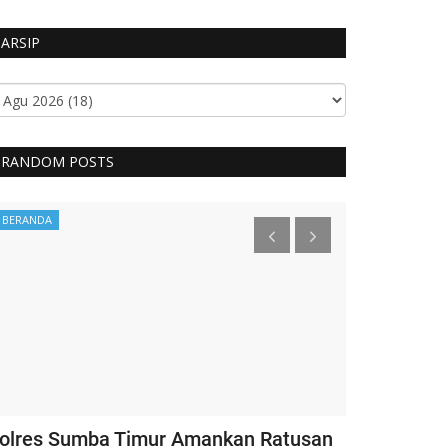
ARSIP
RANDOM POSTS
BERANDA
Headlines
olres Sumba Timur Amankan Ratusan
Kapolri Ber