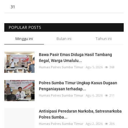
31
POPULAR POSTS
Minggu ini
Bulan ini
Tahun ini
Bawa Pasir Emas Diduga Hasil Tambang
Ilegal, Warga Umalulu...
Humas Polres Sumba Timur
Agu 5, 2026
368
Polres Sumba Timur Ungkap Kasus Dugaan
Penganiayaan terhadap...
Humas Polres Sumba Timur
Agu 6, 2026
211
Antisipasi Peredaran Narkoba, Satresnarkoba
Polres Sumba...
Humas Polres Sumba Timur
Agu 2, 2026
206