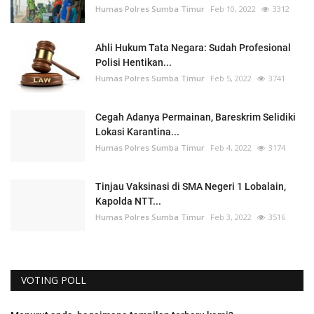
Humas Polres Sumba Timur
Feb 10, 2022
3312
Ahli Hukum Tata Negara: Sudah Profesional
Polisi Hentikan...
Humas Polres Sumba Timur
Feb 5, 2022
3741
Cegah Adanya Permainan, Bareskrim Selidiki
Lokasi Karantina...
Humas Polres Sumba Timur
Feb 4, 2022
3174
Tinjau Vaksinasi di SMA Negeri 1 Lobalain,
Kapolda NTT...
Humas Polres Sumba Timur
Feb 3, 2022
3516
VOTING POLL