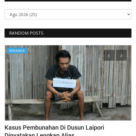
RANDOM POSTS
BERANDA
Kasus Pembunahan Di Dusun Laipori
I
Dinyatakan Lengkap Alias...
T