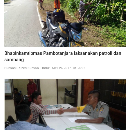
Bhabinkamtibmas Pambotanjara laksanakan patroli dan
sambang
Humas Polres Sumba Timur
Mei 19, 2017
2059