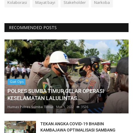
Kolaborasi
Mayat bayi
Stakeholder
Narkoba
RECOMMENDED POSTS
Giat Ops
POLRES SUMBA TIMUR GELAR OPERASI
KESELAMATAN LALULINTAS...
Humas Polres Sumba Timur
Mar 1, 2022
3526
TEKAN ANGKA COVID-19 BHABIN
KAMBAJAWA OPTIMALISASI SAMBANG