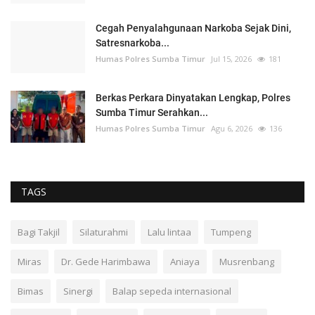
Cegah Penyalahgunaan Narkoba Sejak Dini,
Satresnarkoba...
Humas Polres Sumba Timur
Jul 15, 2026
181
Berkas Perkara Dinyatakan Lengkap, Polres
Sumba Timur Serahkan...
Humas Polres Sumba Timur
Agu 6, 2026
136
TAGS
Bagi Takjil
Silaturahmi
Lalu lintaa
Tumpeng
Miras
Dr. Gede Harimbawa
Aniaya
Musrenbang
Bimas
Sinergi
Balap sepeda internasional