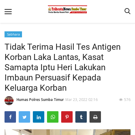
Sabhara
Beranda
Tidak Terima Hasil Tes Antigen
Terms & Conditions
Korban Laka Lantas, Kasat
Reskrim
Samapta Iptu Heri Lakukan
Imbaun Persuasif Kepada
Binkam
Keluarga Korban
Giat Ops
Polisi Kita
Humas Polres Sumba Timur
Mar 23, 2022 02:16
576
Mitra Polisi
Lantas
Jurnal Kamtibmas