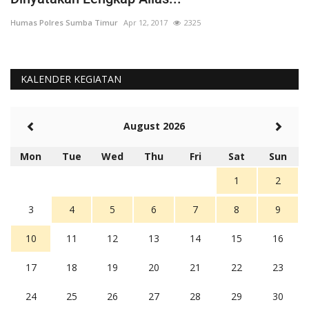
Humas Polres Sumba Timur
Apr 12, 2017
2325
Hu
KALENDER KEGIATAN
August 2026
Mon
Tue
Wed
Thu
Fri
Sat
Sun
1
2
3
4
5
6
7
8
9
10
11
12
13
14
15
16
17
18
19
20
21
22
23
24
25
26
27
28
29
30