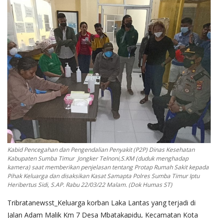
Kabid Pencegahan dan Pengendalian Penyakit (P2P) Dinas Kesehatan
Kabupaten Sumba Timur Jongker Telnoni,S.KM (duduk menghadap
kamera) saat memberikan penjelasan tentang Protap Rumah Sakit kepada
Pihak Keluarga dan disaksikan Kasat Samapta Polres Sumba Timur Iptu
Heribertus Sidi, S.AP. Rabu 22/03/22 Malam. (Dok Humas ST)
Tribratanewsst_Keluarga korban Laka Lantas yang terjadi di
Jalan Adam Malik Km 7 Desa Mbatakapidu, Kecamatan Kota