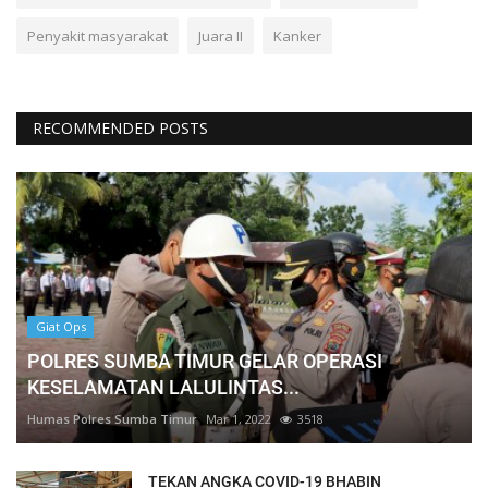
Penyakit masyarakat
Juara II
Kanker
RECOMMENDED POSTS
Giat Ops
POLRES SUMBA TIMUR GELAR OPERASI
KESELAMATAN LALULINTAS...
Humas Polres Sumba Timur
Mar 1, 2022
3518
TEKAN ANGKA COVID-19 BHABIN