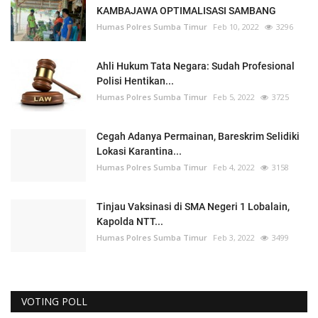
KAMBAJAWA OPTIMALISASI SAMBANG
Humas Polres Sumba Timur
Feb 10, 2022
3296
Ahli Hukum Tata Negara: Sudah Profesional
Polisi Hentikan...
Humas Polres Sumba Timur
Feb 5, 2022
3725
Cegah Adanya Permainan, Bareskrim Selidiki
Lokasi Karantina...
Humas Polres Sumba Timur
Feb 4, 2022
3158
Tinjau Vaksinasi di SMA Negeri 1 Lobalain,
Kapolda NTT...
Humas Polres Sumba Timur
Feb 3, 2022
3499
VOTING POLL