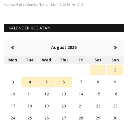
Humas Polres Sumba Timur
Mar 12, 2020
2419
Hu
KALENDER KEGIATAN
August 2026
Mon
Tue
Wed
Thu
Fri
Sat
Sun
1
2
3
4
5
6
7
8
9
10
11
12
13
14
15
16
17
18
19
20
21
22
23
24
25
26
27
28
29
30