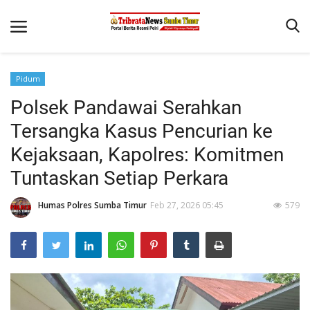
Pidum
Beranda
Polsek Pandawai Serahkan
Terms & Conditions
Tersangka Kasus Pencurian ke
Reskrim
Kejaksaan, Kapolres: Komitmen
Tuntaskan Setiap Perkara
Binkam
Giat Ops
Humas Polres Sumba Timur
Feb 27, 2026 05:45
579
Polisi Kita
Mitra Polisi
Lantas
Jurnal Kamtibmas