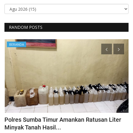
RANDOM POSTS
BERANDA
Polres Sumba Timur Amankan Ratusan Liter
K
Minyak Tanah Hasil...
'