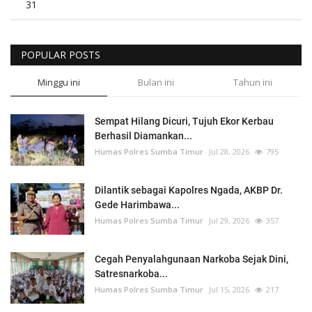
31
POPULAR POSTS
Minggu ini
Bulan ini
Tahun ini
Sempat Hilang Dicuri, Tujuh Ekor Kerbau
Berhasil Diamankan...
Humas Polres Sumba Timur
Jul 28, 2026
795
Dilantik sebagai Kapolres Ngada, AKBP Dr.
Gede Harimbawa...
Humas Polres Sumba Timur
Jul 29, 2026
357
Cegah Penyalahgunaan Narkoba Sejak Dini,
Satresnarkoba...
Humas Polres Sumba Timur
Jul 15, 2026
217