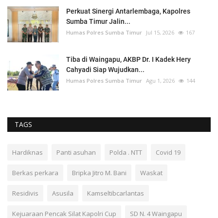
Perkuat Sinergi Antarlembaga, Kapolres
Sumba Timur Jalin...
Humas Polres Sumba Timur
Jul 15, 2026
167
Tiba di Waingapu, AKBP Dr. I Kadek Hery
Cahyadi Siap Wujudkan...
Humas Polres Sumba Timur
Agu 1, 2026
144
TAGS
Hardiknas
Panti asuhan
Polda . NTT
Covid 19
Berkas perkara
Bripka Jitro M. Bani
Waskat
Residivis
Asusila
Kamseltibcarlantas
Kejuaraan Pencak Silat Kapolri Cup
SD N. 4 Waingapu