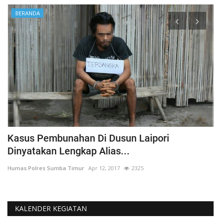
BERANDA
Kasus Pembunahan Di Dusun Laipori
I
Dinyatakan Lengkap Alias...
T
Humas Polres Sumba Timur
Apr 12, 2017
2325
Hu
KALENDER KEGIATAN