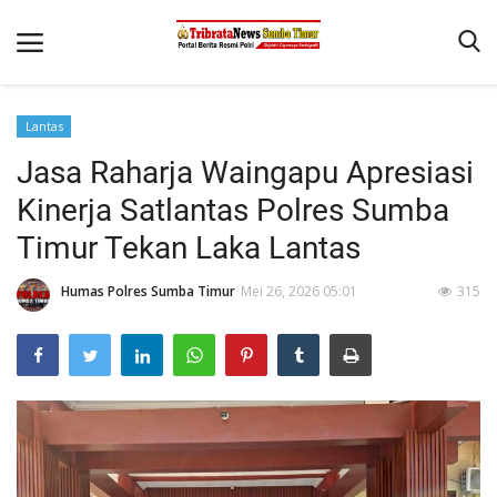
Lantas
Beranda
Jasa Raharja Waingapu Apresiasi
Terms & Conditions
Kinerja Satlantas Polres Sumba
Reskrim
Timur Tekan Laka Lantas
Binkam
Humas Polres Sumba Timur
Mei 26, 2026 05:01
315
Giat Ops
Polisi Kita
Mitra Polisi
Lantas
Jurnal Kamtibmas