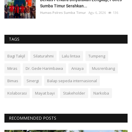
Sumba Timur Serahkan...
Humas Polres Sumba Timur
Agu 6, 2026
136
TAGS
Bagi Takjil
Silaturahmi
Lalu lintaa
Tumpeng
Miras
Dr. Gede Harimbawa
Aniaya
Musrenbang
Bimas
Sinergi
Balap sepeda internasional
Kolaborasi
Mayat bayi
Stakeholder
Narkoba
RECOMMENDED POSTS