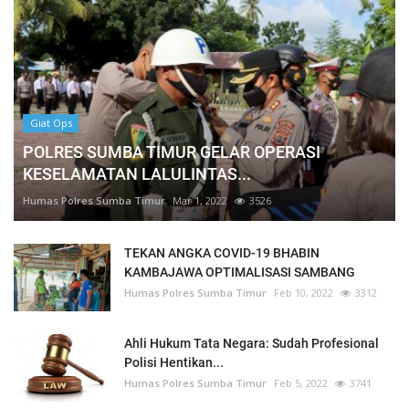
Giat Ops
POLRES SUMBA TIMUR GELAR OPERASI
KESELAMATAN LALULINTAS...
Humas Polres Sumba Timur
Mar 1, 2022
3526
TEKAN ANGKA COVID-19 BHABIN
KAMBAJAWA OPTIMALISASI SAMBANG
Humas Polres Sumba Timur
Feb 10, 2022
3312
Ahli Hukum Tata Negara: Sudah Profesional
Polisi Hentikan...
Humas Polres Sumba Timur
Feb 5, 2022
3741