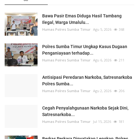
Bawa Pasir Emas Diduga Hasil Tambang
Ilegal, Warga Umalulu...
Humas Polres Sumba Timur
Agu 5, 2026
368
Polres Sumba Timur Ungkap Kasus Dugaan
Penganiayaan terhadap...
Humas Polres Sumba Timur
Agu 6, 2026
211
Antisipasi Peredaran Narkoba, Satresnarkoba
Polres Sumba...
Humas Polres Sumba Timur
Agu 2, 2026
206
Cegah Penyalahgunaan Narkoba Sejak Dini,
Satresnarkoba...
Humas Polres Sumba Timur
Jul 15, 2026
181
Berkas Perkara Dinyatakan Lengkap, Polres