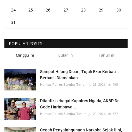
24
25
26
27
28
29
30
31
POPULAR POSTS
Minggu ini
Bulan ini
Tahun ini
Sempat Hilang Dicuri, Tujuh Ekor Kerbau
Berhasil Diamankan...
Humas Polres Sumba Timur
Jul 28, 2026
795
Dilantik sebagai Kapolres Ngada, AKBP Dr.
Gede Harimbawa...
Humas Polres Sumba Timur
Jul 29, 2026
357
Cegah Penyalahgunaan Narkoba Sejak Dini,