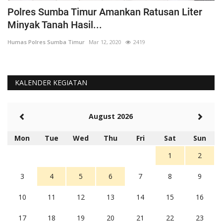
Polres Sumba Timur Amankan Ratusan Liter
K
Minyak Tanah Hasil...
'
Humas Polres Sumba Timur
Mar 12, 2020
2419
Hu
KALENDER KEGIATAN
August 2026
Mon
Tue
Wed
Thu
Fri
Sat
Sun
1
2
3
4
5
6
7
8
9
10
11
12
13
14
15
16
17
18
19
20
21
22
23