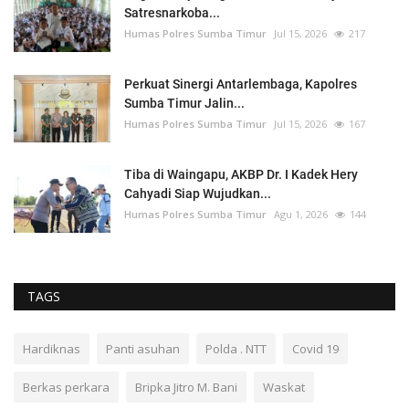
Satresnarkoba...
Humas Polres Sumba Timur
Jul 15, 2026
217
Perkuat Sinergi Antarlembaga, Kapolres
Sumba Timur Jalin...
Humas Polres Sumba Timur
Jul 15, 2026
167
Tiba di Waingapu, AKBP Dr. I Kadek Hery
Cahyadi Siap Wujudkan...
Humas Polres Sumba Timur
Agu 1, 2026
144
TAGS
Hardiknas
Panti asuhan
Polda . NTT
Covid 19
Berkas perkara
Bripka Jitro M. Bani
Waskat