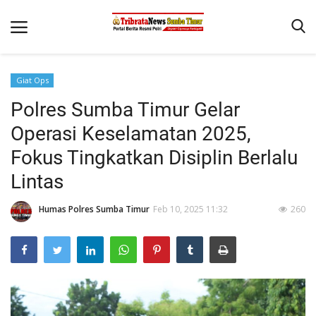
Giat Ops
Beranda
Polres Sumba Timur Gelar
Terms & Conditions
Operasi Keselamatan 2025,
Reskrim
Fokus Tingkatkan Disiplin Berlalu
Lintas
Binkam
Giat Ops
Humas Polres Sumba Timur
Feb 10, 2025 11:32
260
Polisi Kita
Mitra Polisi
Lantas
Jurnal Kamtibmas