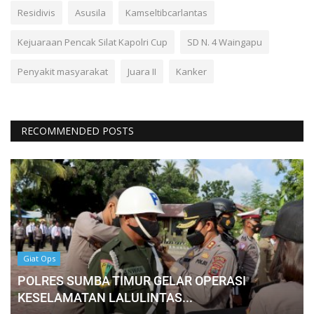
Residivis
Asusila
Kamseltibcarlantas
Kejuaraan Pencak Silat Kapolri Cup
SD N. 4 Waingapu
Penyakit masyarakat
Juara II
Kanker
RECOMMENDED POSTS
Giat Ops
POLRES SUMBA TIMUR GELAR OPERASI
KESELAMATAN LALULINTAS...