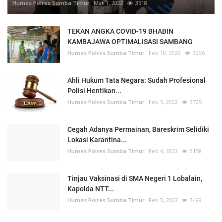
Humas Polres Sumba Timur
Mar 1, 2022
3518
TEKAN ANGKA COVID-19 BHABIN
KAMBAJAWA OPTIMALISASI SAMBANG
Humas Polres Sumba Timur
Feb 10, 2022
3296
Ahli Hukum Tata Negara: Sudah Profesional
Polisi Hentikan...
Humas Polres Sumba Timur
Feb 5, 2022
3725
Cegah Adanya Permainan, Bareskrim Selidiki
Lokasi Karantina...
Humas Polres Sumba Timur
Feb 4, 2022
3158
Tinjau Vaksinasi di SMA Negeri 1 Lobalain,
Kapolda NTT...
Humas Polres Sumba Timur
Feb 3, 2022
3499