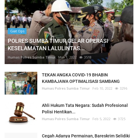
Giat Ops
POLRES SUMBA TIMUR GELAR OPERASI
KESELAMATAN LALULINTAS...
Humas Polres Sumba Timur
Mar 1, 2022
3518
TEKAN ANGKA COVID-19 BHABIN
KAMBAJAWA OPTIMALISASI SAMBANG
Humas Polres Sumba Timur
Feb 10, 2022
3296
Ahli Hukum Tata Negara: Sudah Profesional
Polisi Hentikan...
Humas Polres Sumba Timur
Feb 5, 2022
3725
Cegah Adanya Permainan, Bareskrim Selidiki