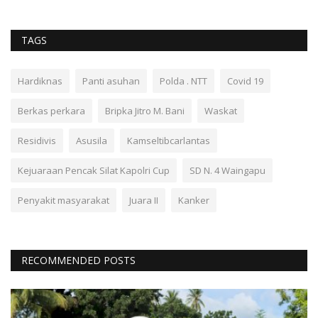
TAGS
Hardiknas
Panti asuhan
Polda . NTT
Covid 19
Berkas perkara
Bripka Jitro M. Bani
Waskat
Residivis
Asusila
Kamseltibcarlantas
Kejuaraan Pencak Silat Kapolri Cup
SD N. 4 Waingapu
Penyakit masyarakat
Juara II
Kanker
RECOMMENDED POSTS