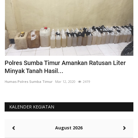
Polres Sumba Timur Amankan Ratusan Liter
K
Minyak Tanah Hasil...
'
Humas Polres Sumba Timur
Mar 12, 2020
2419
Hu
KALENDER KEGIATAN
August 2026