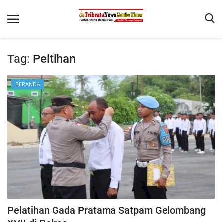
Tag:
Peltihan
Beranda
BERANDA
Terms & Conditions
Reskrim
Binkam
Giat Ops
Polisi Kita
Mitra Polisi
Lantas
Pelatihan Gada Pratama Satpam Gelombang
Jurnal Kamtibmas