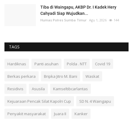
Tiba di Waingapu, AKBP Dr. I Kadek Hery
Cahyadi Siap Wujudkan...
Humas Polres Sumba Timur
Agu 1, 2026
144
TAGS
Hardiknas
Panti asuhan
Polda . NTT
Covid 19
Berkas perkara
Bripka Jitro M. Bani
Waskat
Residivis
Asusila
Kamseltibcarlantas
Kejuaraan Pencak Silat Kapolri Cup
SD N. 4 Waingapu
Penyakit masyarakat
Juara II
Kanker