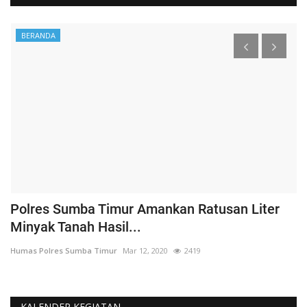
BERANDA
Polres Sumba Timur Amankan Ratusan Liter
K
Minyak Tanah Hasil...
'
Humas Polres Sumba Timur
Mar 12, 2020
2419
Hu
KALENDER KEGIATAN