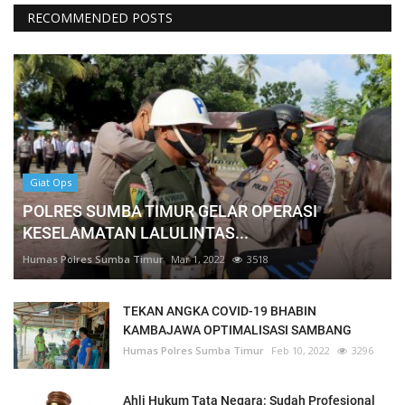
RECOMMENDED POSTS
Giat Ops
POLRES SUMBA TIMUR GELAR OPERASI
KESELAMATAN LALULINTAS...
Humas Polres Sumba Timur
Mar 1, 2022
3518
TEKAN ANGKA COVID-19 BHABIN
KAMBAJAWA OPTIMALISASI SAMBANG
Humas Polres Sumba Timur
Feb 10, 2022
3296
Ahli Hukum Tata Negara: Sudah Profesional