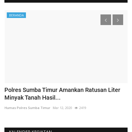
BERANDA
Polres Sumba Timur Amankan Ratusan Liter
K
Minyak Tanah Hasil...
'
Humas Polres Sumba Timur
Mar 12, 2020
2419
Hu
KALENDER KEGIATAN