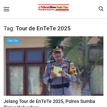
Tag:
Tour de EnTeTe 2025
Beranda
Giat Ops
Terms & Conditions
Reskrim
Binkam
Giat Ops
Polisi Kita
Mitra Polisi
Lantas
Jelang Tour de EnTeTe 2025, Polres Sumba
Jurnal Kamtibmas