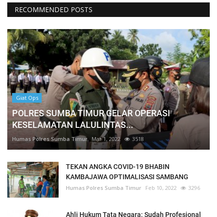
RECOMMENDED POSTS
Giat Ops
POLRES SUMBA TIMUR GELAR OPERASI
KESELAMATAN LALULINTAS...
Humas Polres Sumba Timur
Mar 1, 2022
3518
TEKAN ANGKA COVID-19 BHABIN
KAMBAJAWA OPTIMALISASI SAMBANG
Humas Polres Sumba Timur
Feb 10, 2022
3296
Ahli Hukum Tata Negara: Sudah Profesional