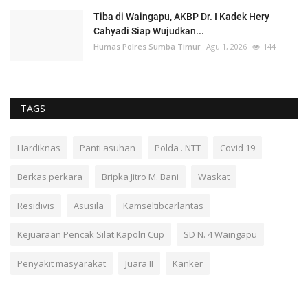
Tiba di Waingapu, AKBP Dr. I Kadek Hery
Cahyadi Siap Wujudkan...
Humas Polres Sumba Timur
Agu 1, 2026
144
TAGS
Hardiknas
Panti asuhan
Polda . NTT
Covid 19
Berkas perkara
Bripka Jitro M. Bani
Waskat
Residivis
Asusila
Kamseltibcarlantas
Kejuaraan Pencak Silat Kapolri Cup
SD N. 4 Waingapu
Penyakit masyarakat
Juara II
Kanker