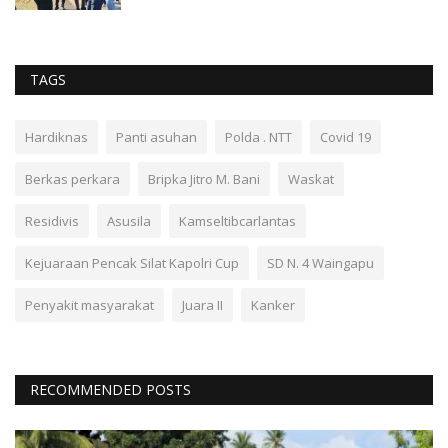
TAGS
Hardiknas
Panti asuhan
Polda . NTT
Covid 19
Berkas perkara
Bripka Jitro M. Bani
Waskat
Residivis
Asusila
Kamseltibcarlantas
Kejuaraan Pencak Silat Kapolri Cup
SD N. 4 Waingapu
Penyakit masyarakat
Juara II
Kanker
RECOMMENDED POSTS