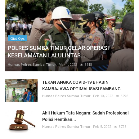
Giat Ops
POLRES SUMBA TIMUR GELAR OPERASI
KESELAMATAN LALULINTAS...
Humas Polres Sumba Timur
Mar 1, 2022
3518
TEKAN ANGKA COVID-19 BHABIN
KAMBAJAWA OPTIMALISASI SAMBANG
Humas Polres Sumba Timur
Feb 10, 2022
3296
Ahli Hukum Tata Negara: Sudah Profesional
Polisi Hentikan...
Humas Polres Sumba Timur
Feb 5, 2022
3725