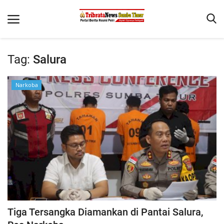
Tag:
Salura
Beranda
Narkoba
Terms & Conditions
Reskrim
Binkam
Giat Ops
Polisi Kita
Mitra Polisi
Lantas
Tiga Tersangka Diamankan di Pantai Salura,
Jurnal Kamtibmas