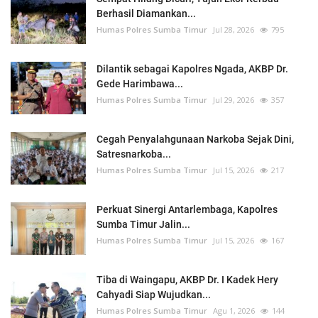
Berhasil Diamankan...
Humas Polres Sumba Timur
Jul 28, 2026
795
Dilantik sebagai Kapolres Ngada, AKBP Dr.
Gede Harimbawa...
Humas Polres Sumba Timur
Jul 29, 2026
357
Cegah Penyalahgunaan Narkoba Sejak Dini,
Satresnarkoba...
Humas Polres Sumba Timur
Jul 15, 2026
217
Perkuat Sinergi Antarlembaga, Kapolres
Sumba Timur Jalin...
Humas Polres Sumba Timur
Jul 15, 2026
167
Tiba di Waingapu, AKBP Dr. I Kadek Hery
Cahyadi Siap Wujudkan...
Humas Polres Sumba Timur
Agu 1, 2026
144