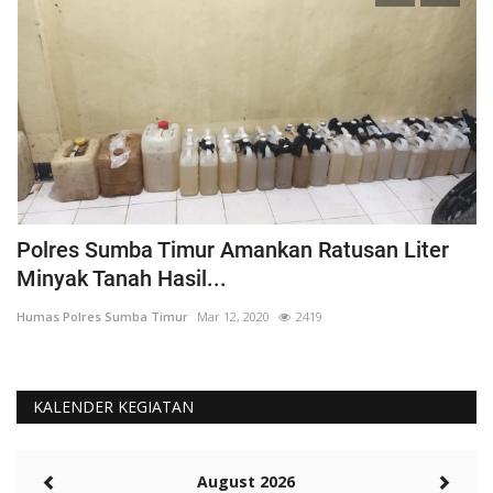
Polres Sumba Timur Amankan Ratusan Liter
K
Minyak Tanah Hasil...
'
Humas Polres Sumba Timur
Mar 12, 2020
2419
Hu
KALENDER KEGIATAN
August 2026