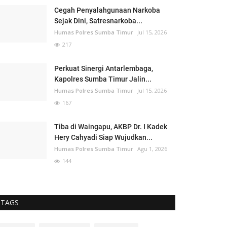
Cegah Penyalahgunaan Narkoba
Sejak Dini, Satresnarkoba...
Humas Polres Sumba Timur
Jul 15, 2026
217
Perkuat Sinergi Antarlembaga,
Kapolres Sumba Timur Jalin...
Humas Polres Sumba Timur
Jul 15, 2026
167
Tiba di Waingapu, AKBP Dr. I Kadek
Hery Cahyadi Siap Wujudkan...
Humas Polres Sumba Timur
Agu 1, 2026
144
TAGS