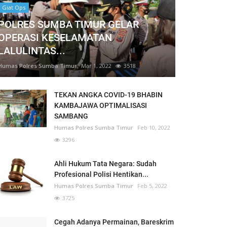
Giat Ops
POLRES SUMBA TIMUR GELAR
OPERASI KESELAMATAN
LALULINTAS...
Humas Polres Sumba Timur
Mar 1, 2022
3518
TEKAN ANGKA COVID-19 BHABIN
KAMBAJAWA OPTIMALISASI
SAMBANG
Humas Polres Sumba Timur
Feb 10, 2022
3296
Ahli Hukum Tata Negara: Sudah
Profesional Polisi Hentikan...
Humas Polres Sumba Timur
Feb 5, 2022
3725
Cegah Adanya Permainan, Bareskrim