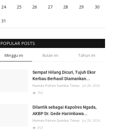
24
25
26
27
28
29
30
31
POPULAR POSTS
Minggu ini
Bulan ini
Tahun ini
Sempat Hilang Dicuri, Tujuh Ekor
Kerbau Berhasil Diamankan...
Humas Polres Sumba Timur
Jul 28, 2026
795
Dilantik sebagai Kapolres Ngada,
AKBP Dr. Gede Harimbawa...
Humas Polres Sumba Timur
Jul 29, 2026
357