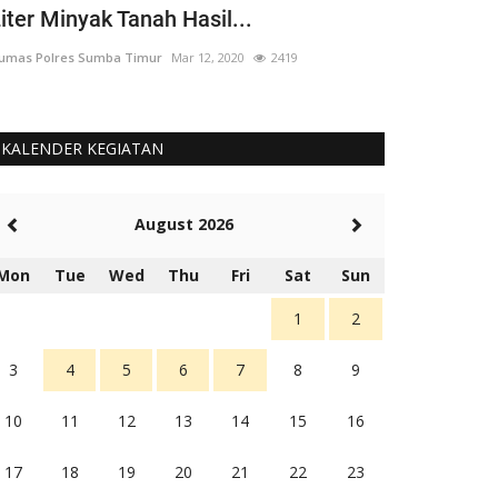
iter Minyak Tanah Hasil...
yang 'Berput
mas Polres Sumba Timur
Mar 12, 2020
2419
Humas Polres Su
KALENDER KEGIATAN
August 2026
Mon
Tue
Wed
Thu
Fri
Sat
Sun
1
2
3
4
5
6
7
8
9
10
11
12
13
14
15
16
17
18
19
20
21
22
23