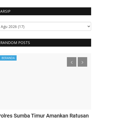
ARSIP
RANDOM POSTS
BERANDA
Headlines
olres Sumba Timur Amankan Ratusan
Kapolri Ber