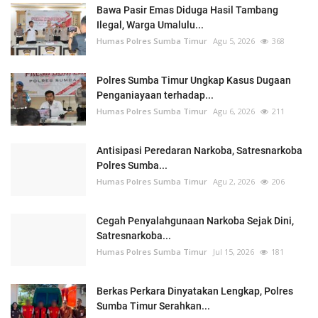
Bawa Pasir Emas Diduga Hasil Tambang
Ilegal, Warga Umalulu...
Humas Polres Sumba Timur
Agu 5, 2026
368
Polres Sumba Timur Ungkap Kasus Dugaan
Penganiayaan terhadap...
Humas Polres Sumba Timur
Agu 6, 2026
211
Antisipasi Peredaran Narkoba, Satresnarkoba
Polres Sumba...
Humas Polres Sumba Timur
Agu 2, 2026
206
Cegah Penyalahgunaan Narkoba Sejak Dini,
Satresnarkoba...
Humas Polres Sumba Timur
Jul 15, 2026
181
Berkas Perkara Dinyatakan Lengkap, Polres
Sumba Timur Serahkan...