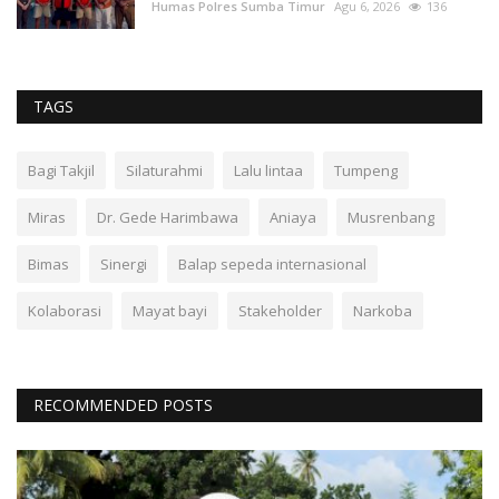
Humas Polres Sumba Timur
Agu 6, 2026
136
TAGS
Bagi Takjil
Silaturahmi
Lalu lintaa
Tumpeng
Miras
Dr. Gede Harimbawa
Aniaya
Musrenbang
Bimas
Sinergi
Balap sepeda internasional
Kolaborasi
Mayat bayi
Stakeholder
Narkoba
RECOMMENDED POSTS