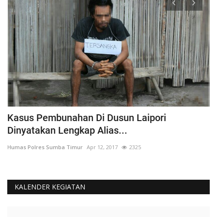
Kasus Pembunahan Di Dusun Laipori
I
Dinyatakan Lengkap Alias...
T
Humas Polres Sumba Timur
Apr 12, 2017
2325
Hu
KALENDER KEGIATAN