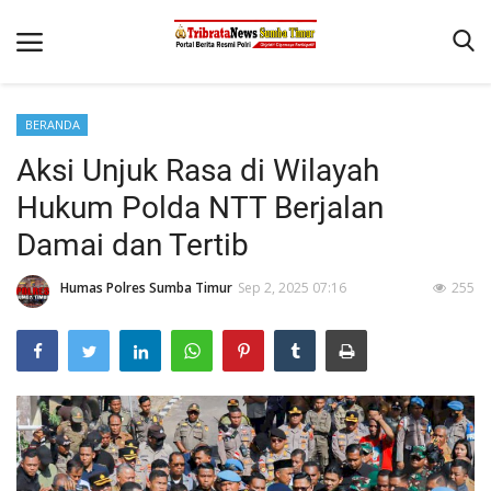
BERANDA
Beranda
Aksi Unjuk Rasa di Wilayah
Terms & Conditions
Hukum Polda NTT Berjalan
Reskrim
Damai dan Tertib
Binkam
Humas Polres Sumba Timur
Sep 2, 2025 07:16
255
Giat Ops
Polisi Kita
Mitra Polisi
Lantas
Jurnal Kamtibmas