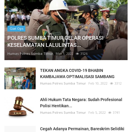
Giat Ops
POLRES SUMBA TIMUR GELAR OPERASI
KESELAMATAN LALULINTAS...
Humas Polres Sumba Timur
Mar 1, 2022
3526
TEKAN ANGKA COVID-19 BHABIN
KAMBAJAWA OPTIMALISASI SAMBANG
Humas Polres Sumba Timur
Feb 10, 2022
3312
Ahli Hukum Tata Negara: Sudah Profesional
Polisi Hentikan...
Humas Polres Sumba Timur
Feb 5, 2022
3741
Cegah Adanya Permainan, Bareskrim Selidiki