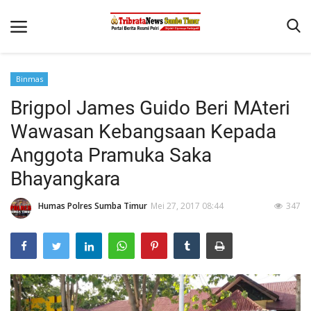
Binmas
Beranda
Brigpol James Guido Beri MAteri
Terms & Conditions
Wawasan Kebangsaan Kepada
Reskrim
Anggota Pramuka Saka
Bhayangkara
Binkam
Giat Ops
Humas Polres Sumba Timur
Mei 27, 2017 08:44
347
Polisi Kita
Mitra Polisi
Lantas
Jurnal Kamtibmas