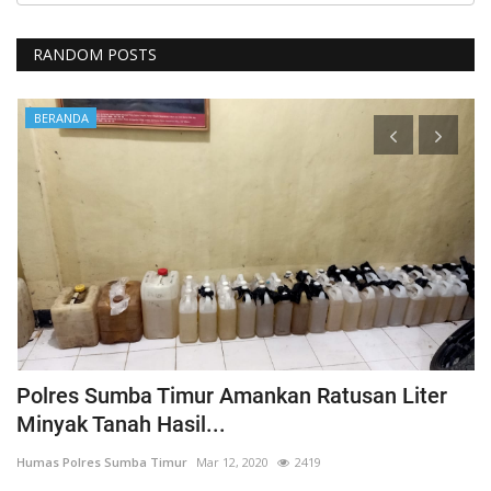
RANDOM POSTS
BERANDA
Polres Sumba Timur Amankan Ratusan Liter
K
Minyak Tanah Hasil...
'
Humas Polres Sumba Timur
Mar 12, 2020
2419
Hu