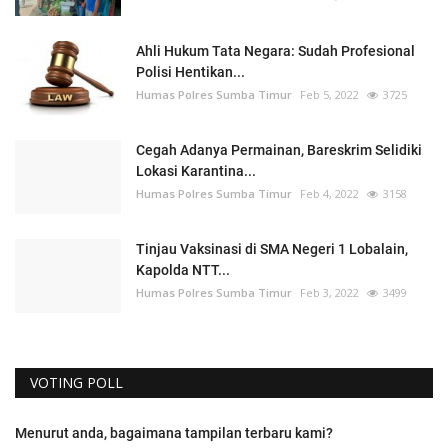
Ahli Hukum Tata Negara: Sudah Profesional
Polisi Hentikan...
Humas Polres Sumba Timur
Feb 5, 2022
3725
Cegah Adanya Permainan, Bareskrim Selidiki
Lokasi Karantina...
Humas Polres Sumba Timur
Feb 4, 2022
3158
Tinjau Vaksinasi di SMA Negeri 1 Lobalain,
Kapolda NTT...
Humas Polres Sumba Timur
Feb 3, 2022
3499
VOTING POLL
Menurut anda, bagaimana tampilan terbaru kami?