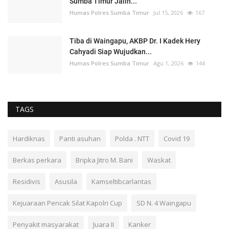
Sumba Timur Jalin...
Humas Polres Sumba Timur
Jul 15, 2026
167
Tiba di Waingapu, AKBP Dr. I Kadek Hery
Cahyadi Siap Wujudkan...
Humas Polres Sumba Timur
Agu 1, 2026
144
TAGS
Hardiknas
Panti asuhan
Polda . NTT
Covid 19
Berkas perkara
Bripka Jitro M. Bani
Waskat
Residivis
Asusila
Kamseltibcarlantas
Kejuaraan Pencak Silat Kapolri Cup
SD N. 4 Waingapu
Penyakit masyarakat
Juara II
Kanker