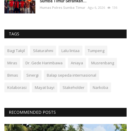
Sumba Timur Serahkan...
Humas Polres Sumba Timur
Agu 6, 2026
136
TAGS
Bagi Takjil
Silaturahmi
Lalu lintaa
Tumpeng
Miras
Dr. Gede Harimbawa
Aniaya
Musrenbang
Bimas
Sinergi
Balap sepeda internasional
Kolaborasi
Mayat bayi
Stakeholder
Narkoba
RECOMMENDED POSTS