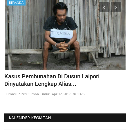
BERANDA
Kasus Pembunahan Di Dusun Laipori
I
Dinyatakan Lengkap Alias...
T
Humas Polres Sumba Timur
Apr 12, 2017
2325
Hu
KALENDER KEGIATAN