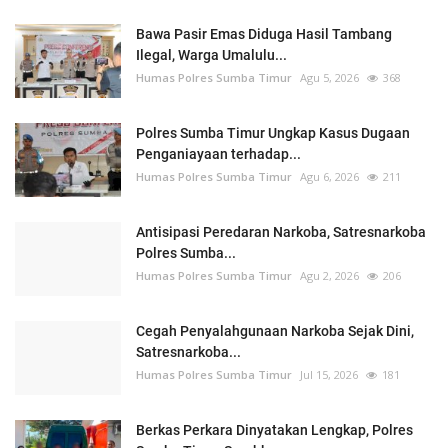
Bawa Pasir Emas Diduga Hasil Tambang
Ilegal, Warga Umalulu...
Humas Polres Sumba Timur
Agu 5, 2026
368
Polres Sumba Timur Ungkap Kasus Dugaan
Penganiayaan terhadap...
Humas Polres Sumba Timur
Agu 6, 2026
211
Antisipasi Peredaran Narkoba, Satresnarkoba
Polres Sumba...
Humas Polres Sumba Timur
Agu 2, 2026
206
Cegah Penyalahgunaan Narkoba Sejak Dini,
Satresnarkoba...
Humas Polres Sumba Timur
Jul 15, 2026
181
Berkas Perkara Dinyatakan Lengkap, Polres