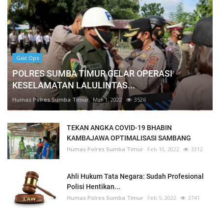
Giat Ops
POLRES SUMBA TIMUR GELAR OPERASI
KESELAMATAN LALULINTAS...
Humas Polres Sumba Timur
Mar 1, 2022
3526
TEKAN ANGKA COVID-19 BHABIN
KAMBAJAWA OPTIMALISASI SAMBANG
Humas Polres Sumba Timur
Feb 10, 2022
3312
Ahli Hukum Tata Negara: Sudah Profesional
Polisi Hentikan...
Humas Polres Sumba Timur
Feb 5, 2022
3741