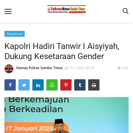
Headlines
Beranda
Kapolri Hadiri Tanwir I Aisyiyah,
Terms & Conditions
Dukung Kesetaraan Gender
Reskrim
Humas Polres Sumba Timur
Jan 15, 2025 03:55
241
Binkam
Giat Ops
Polisi Kita
Mitra Polisi
Lantas
Jurnal Kamtibmas