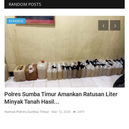
RANDOM POSTS
BERANDA
Polres Sumba Timur Amankan Ratusan Liter
K
Minyak Tanah Hasil...
'
Humas Polres Sumba Timur
Mar 12, 2020
2419
Hu