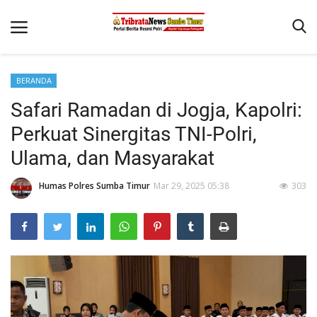
BERANDA
Beranda
Safari Ramadan di Jogja, Kapolri:
Terms & Conditions
Perkuat Sinergitas TNI-Polri,
Reskrim
Ulama, dan Masyarakat
Binkam
Humas Polres Sumba Timur
Mar 29, 2025 05:38
303
Giat Ops
Polisi Kita
Mitra Polisi
Lantas
Jurnal Kamtibmas