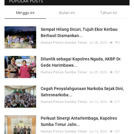
POPULAR POSTS
Minggu ini
Bulan ini
Tahun ini
Sempat Hilang Dicuri, Tujuh Ekor Kerbau
Berhasil Diamankan...
Humas Polres Sumba Timur
Jul 28, 2026
795
Dilantik sebagai Kapolres Ngada, AKBP Dr.
Gede Harimbawa...
Humas Polres Sumba Timur
Jul 29, 2026
357
Cegah Penyalahgunaan Narkoba Sejak Dini,
Satresnarkoba...
Humas Polres Sumba Timur
Jul 15, 2026
217
Perkuat Sinergi Antarlembaga, Kapolres
Sumba Timur Jalin...
Humas Polres Sumba Timur
Jul 15, 2026
167