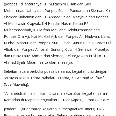
(ponpes), di antaranya KH Mu'tashim Billah dan Gus
Muhammad Nahdy dari Ponpes Sunan Pandanaran Sleman, Kh
Chaidar Muhaimin dan KH Ahmad Shidqi Masyhuri dari Ponpes
Al Munawwir Krapyak, KH Haedar Nashir Ketua PP
Muhammadiyah, KH Miftah Maulana Habiburrahman dari
Ponpes Ora Aji, Kiai Muktaf Ajib dari Ponpes An-Nadwah, Ustaz
Nurhaj Mabruri dari Ponpes Nurul Falah Gunung Kidul, Ustaz Ulil
Albab dari Ponpes Al-l'anah Gunung Kidul, H Setiawan Prasetyo
dan Ustaz Fauzi Ahmat dari Sleman, Keluarga Alm Prof Dr H
Ahmad Syafii Maarif, serta ulama lainnya.
Sebelum acara berbuka puasa bersama, kegiatan diisi dengan
tausiyah tokoh ulama Nahdlatul Ulama, KH Ahmad Mufawif
(Gus Muwafiq).
"Alhamdulillah hari ini kami bisa melaksanakan kegiatan safari
Ramadan di Mapolda Yogyakarta," ujar Kapolri, Jumat (28/3/25).
Jenderal Sigit berharap kegiatan ini menguatkan sinergi TNI-
Polri, ulama, serta masyarakat. Selain itu, diharapkan momen