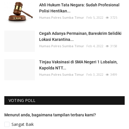
Ahli Hukum Tata Negara: Sudah Profesional
Polisi Hentikan...
Humas Polres Sumba Timur
Feb 5, 2022
3725
Cegah Adanya Permainan, Bareskrim Selidiki
Lokasi Karantina...
Humas Polres Sumba Timur
Feb 4, 2022
3158
Tinjau Vaksinasi di SMA Negeri 1 Lobalain,
Kapolda NTT...
Humas Polres Sumba Timur
Feb 3, 2022
3499
VOTING POLL
Menurut anda, bagaimana tampilan terbaru kami?
Sangat Baik