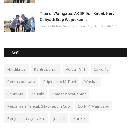
Tiba di Waingapu, AKBP Dr. I Kadek Hery
Cahyadi Siap Wujudkan...
Humas Polres Sumba Timur
Agu 1, 2026
144
TAGS
Hardiknas
Panti asuhan
Polda . NTT
Covid 19
Berkas perkara
Bripka Jitro M. Bani
Waskat
Residivis
Asusila
Kamseltibcarlantas
Kejuaraan Pencak Silat Kapolri Cup
SD N. 4 Waingapu
Penyakit masyarakat
Juara II
Kanker