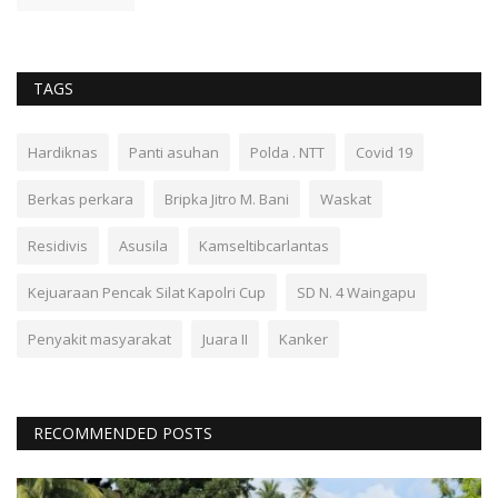
TAGS
Hardiknas
Panti asuhan
Polda . NTT
Covid 19
Berkas perkara
Bripka Jitro M. Bani
Waskat
Residivis
Asusila
Kamseltibcarlantas
Kejuaraan Pencak Silat Kapolri Cup
SD N. 4 Waingapu
Penyakit masyarakat
Juara II
Kanker
RECOMMENDED POSTS