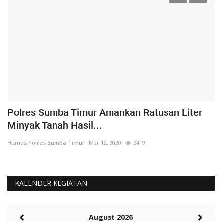
Polres Sumba Timur Amankan Ratusan Liter
K
Minyak Tanah Hasil...
'
Humas Polres Sumba Timur
Mar 12, 2020
2419
Hu
KALENDER KEGIATAN
August 2026