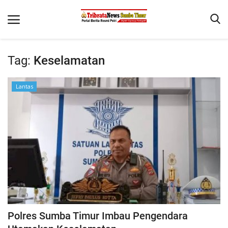
Tag:
Keselamatan
Beranda
Lantas
Terms & Conditions
Reskrim
Binkam
Giat Ops
Polisi Kita
Mitra Polisi
Lantas
Polres Sumba Timur Imbau Pengendara
Jurnal Kamtibmas