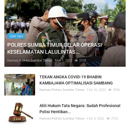
Giat Ops
POLRES SUMBA TIMUR GELAR OPERASI
KESELAMATAN LALULINTAS...
Humas Polres Sumba Timur
Mar 1, 2022
3518
TEKAN ANGKA COVID-19 BHABIN
KAMBAJAWA OPTIMALISASI SAMBANG
Humas Polres Sumba Timur
Feb 10, 2022
3296
Ahli Hukum Tata Negara: Sudah Profesional
Polisi Hentikan...
Humas Polres Sumba Timur
Feb 5, 2022
3725