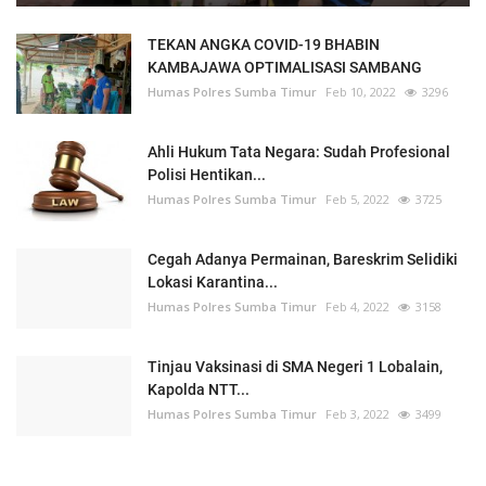
TEKAN ANGKA COVID-19 BHABIN
KAMBAJAWA OPTIMALISASI SAMBANG
Humas Polres Sumba Timur
Feb 10, 2022
3296
Ahli Hukum Tata Negara: Sudah Profesional
Polisi Hentikan...
Humas Polres Sumba Timur
Feb 5, 2022
3725
Cegah Adanya Permainan, Bareskrim Selidiki
Lokasi Karantina...
Humas Polres Sumba Timur
Feb 4, 2022
3158
Tinjau Vaksinasi di SMA Negeri 1 Lobalain,
Kapolda NTT...
Humas Polres Sumba Timur
Feb 3, 2022
3499