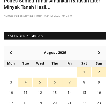
Polres Sumba Timur Amankan Ratusan Liter
K
Minyak Tanah Hasil...
'
Humas Polres Sumba Timur
Mar 12, 2020
2419
Hu
KALENDER KEGIATAN
August 2026
Mon
Tue
Wed
Thu
Fri
Sat
Sun
1
2
3
4
5
6
7
8
9
10
11
12
13
14
15
16
17
18
19
20
21
22
23