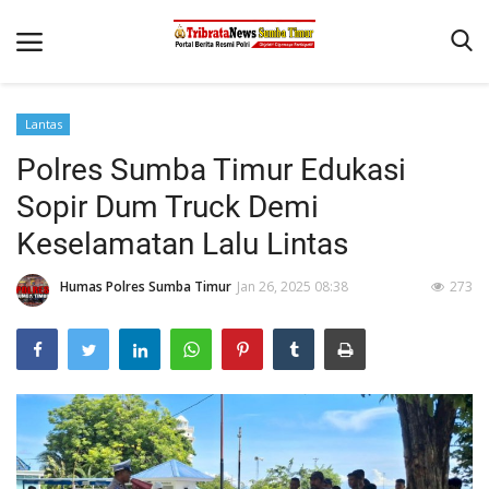
Lantas
Beranda
Polres Sumba Timur Edukasi
Terms & Conditions
Sopir Dum Truck Demi
Reskrim
Keselamatan Lalu Lintas
Binkam
Humas Polres Sumba Timur
Jan 26, 2025 08:38
273
Giat Ops
Polisi Kita
Mitra Polisi
Lantas
Jurnal Kamtibmas