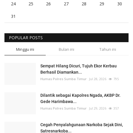
24
25
26
27
28
29
30
31
POPULAR POSTS
Minggu ini
Bulan ini
Tahun ini
Sempat Hilang Dicuri, Tujuh Ekor Kerbau
Berhasil Diamankan...
Humas Polres Sumba Timur
Jul 28, 2026
795
Dilantik sebagai Kapolres Ngada, AKBP Dr.
Gede Harimbawa...
Humas Polres Sumba Timur
Jul 29, 2026
357
Cegah Penyalahgunaan Narkoba Sejak Dini,
Satresnarkoba...