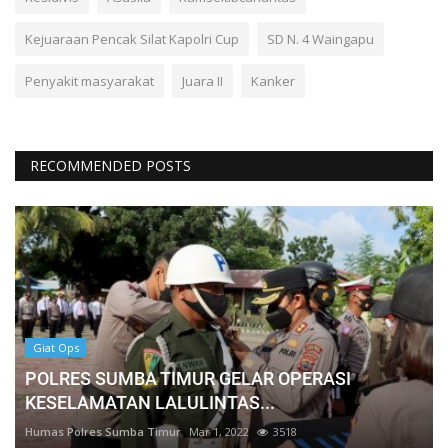
Kejuaraan Pencak Silat Kapolri Cup
SD N. 4 Waingapu
Penyakit masyarakat
Juara II
Kanker
RECOMMENDED POSTS
Giat Ops
POLRES SUMBA TIMUR GELAR OPERASI
KESELAMATAN LALULINTAS...
Humas Polres Sumba Timur
Mar 1, 2022
3518