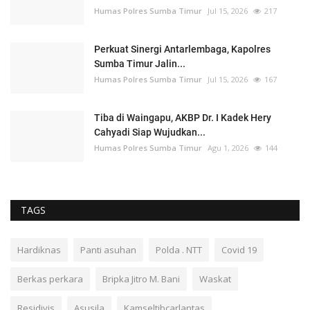
Humas Polres Sumba Timur
Jul 15, 2026
217
Perkuat Sinergi Antarlembaga, Kapolres
Sumba Timur Jalin...
Humas Polres Sumba Timur
Jul 15, 2026
167
Tiba di Waingapu, AKBP Dr. I Kadek Hery
Cahyadi Siap Wujudkan...
Humas Polres Sumba Timur
Agu 1, 2026
144
TAGS
Hardiknas
Panti asuhan
Polda . NTT
Covid 19
Berkas perkara
Bripka Jitro M. Bani
Waskat
Residivis
Asusila
Kamseltibcarlantas