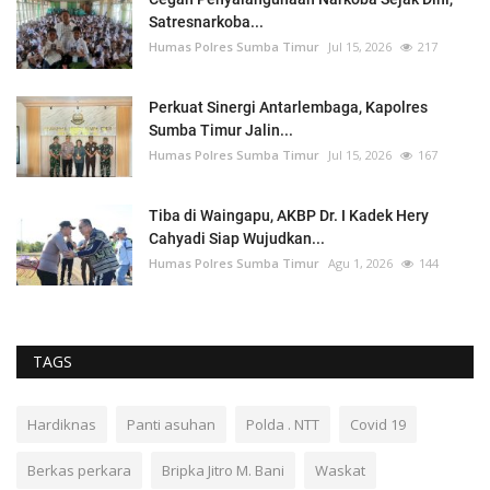
Satresnarkoba...
Humas Polres Sumba Timur
Jul 15, 2026
217
Perkuat Sinergi Antarlembaga, Kapolres
Sumba Timur Jalin...
Humas Polres Sumba Timur
Jul 15, 2026
167
Tiba di Waingapu, AKBP Dr. I Kadek Hery
Cahyadi Siap Wujudkan...
Humas Polres Sumba Timur
Agu 1, 2026
144
TAGS
Hardiknas
Panti asuhan
Polda . NTT
Covid 19
Berkas perkara
Bripka Jitro M. Bani
Waskat