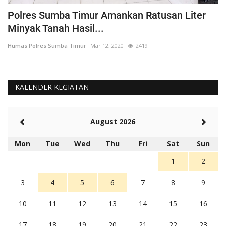
Polres Sumba Timur Amankan Ratusan Liter
K
Minyak Tanah Hasil...
'
Humas Polres Sumba Timur
Mar 12, 2020
2419
Hu
KALENDER KEGIATAN
August 2026
Mon
Tue
Wed
Thu
Fri
Sat
Sun
1
2
3
4
5
6
7
8
9
10
11
12
13
14
15
16
17
18
19
20
21
22
23