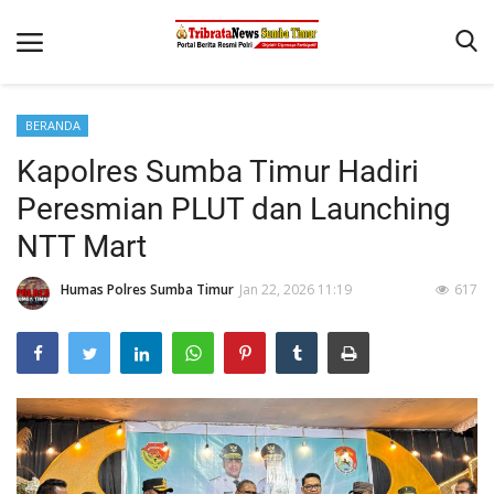
BERANDA
Beranda
Kapolres Sumba Timur Hadiri
Terms & Conditions
Peresmian PLUT dan Launching
Reskrim
NTT Mart
Binkam
Humas Polres Sumba Timur
Jan 22, 2026 11:19
617
Giat Ops
Polisi Kita
Mitra Polisi
Lantas
Jurnal Kamtibmas