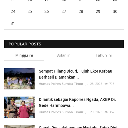
24
25
26
27
28
29
30
31
POPULAR POSTS
Minggu ini
Bulan ini
Tahun ini
Sempat Hilang Dicuri, Tujuh Ekor Kerbau
Berhasil Diamankan...
Humas Polres Sumba Timur
Jul 28, 2026
795
Dilantik sebagai Kapolres Ngada, AKBP Dr.
Gede Harimbawa...
Humas Polres Sumba Timur
Jul 29, 2026
357
Cegah Penyalahgunaan Narkoba Sejak Dini,