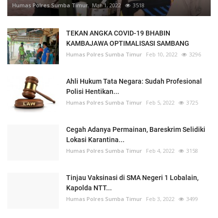
Humas Polres Sumba Timur
Mar 1, 2022
3518
TEKAN ANGKA COVID-19 BHABIN
KAMBAJAWA OPTIMALISASI SAMBANG
Humas Polres Sumba Timur
Feb 10, 2022
3296
Ahli Hukum Tata Negara: Sudah Profesional
Polisi Hentikan...
Humas Polres Sumba Timur
Feb 5, 2022
3725
Cegah Adanya Permainan, Bareskrim Selidiki
Lokasi Karantina...
Humas Polres Sumba Timur
Feb 4, 2022
3158
Tinjau Vaksinasi di SMA Negeri 1 Lobalain,
Kapolda NTT...
Humas Polres Sumba Timur
Feb 3, 2022
3499