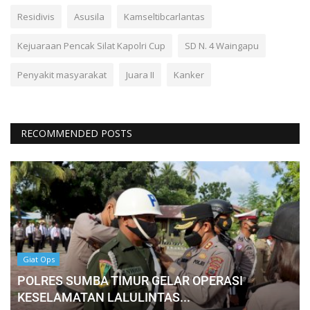
Residivis
Asusila
Kamseltibcarlantas
Kejuaraan Pencak Silat Kapolri Cup
SD N. 4 Waingapu
Penyakit masyarakat
Juara II
Kanker
RECOMMENDED POSTS
Giat Ops
POLRES SUMBA TIMUR GELAR OPERASI
KESELAMATAN LALULINTAS...