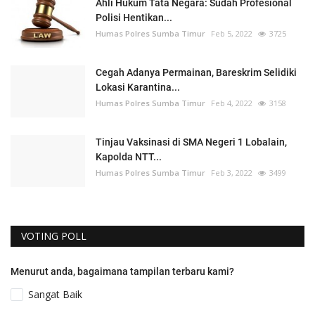
Ahli Hukum Tata Negara: Sudah Profesional
Polisi Hentikan...
Humas Polres Sumba Timur
Feb 5, 2022
3725
Cegah Adanya Permainan, Bareskrim Selidiki
Lokasi Karantina...
Humas Polres Sumba Timur
Feb 4, 2022
3158
Tinjau Vaksinasi di SMA Negeri 1 Lobalain,
Kapolda NTT...
Humas Polres Sumba Timur
Feb 3, 2022
3499
VOTING POLL
Menurut anda, bagaimana tampilan terbaru kami?
Sangat Baik