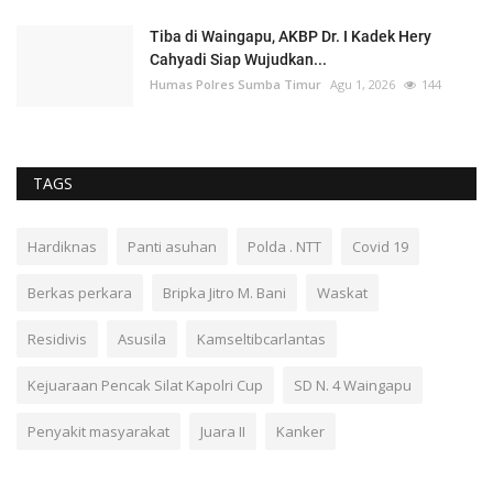
Tiba di Waingapu, AKBP Dr. I Kadek Hery
Cahyadi Siap Wujudkan...
Humas Polres Sumba Timur
Agu 1, 2026
144
TAGS
Hardiknas
Panti asuhan
Polda . NTT
Covid 19
Berkas perkara
Bripka Jitro M. Bani
Waskat
Residivis
Asusila
Kamseltibcarlantas
Kejuaraan Pencak Silat Kapolri Cup
SD N. 4 Waingapu
Penyakit masyarakat
Juara II
Kanker