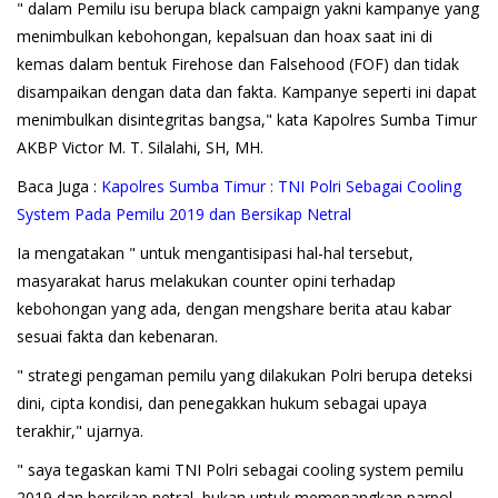
" dalam Pemilu isu berupa black campaign yakni kampanye yang
menimbulkan kebohongan, kepalsuan dan hoax saat ini di
kemas dalam bentuk Firehose dan Falsehood (FOF) dan tidak
disampaikan dengan data dan fakta. Kampanye seperti ini dapat
menimbulkan disintegritas bangsa," kata Kapolres Sumba Timur
AKBP Victor M. T. Silalahi, SH, MH.
Baca Juga :
Kapolres Sumba Timur : TNI Polri Sebagai Cooling
System Pada Pemilu 2019 dan Bersikap Netral
Ia mengatakan " untuk mengantisipasi hal-hal tersebut,
masyarakat harus melakukan counter opini terhadap
kebohongan yang ada, dengan mengshare berita atau kabar
sesuai fakta dan kebenaran.
" strategi pengaman pemilu yang dilakukan Polri berupa deteksi
dini, cipta kondisi, dan penegakkan hukum sebagai upaya
terakhir," ujarnya.
" saya tegaskan kami TNI Polri sebagai cooling system pemilu
2019 dan bersikap netral, bukan untuk memenangkan parpol,