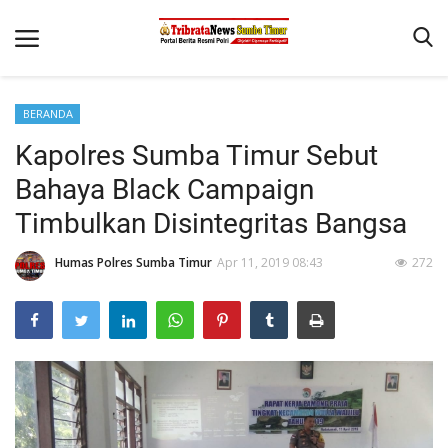
BERANDA
Beranda
Kapolres Sumba Timur Sebut
Terms & Conditions
Bahaya Black Campaign
Reskrim
Timbulkan Disintegritas Bangsa
Binkam
Humas Polres Sumba Timur
Apr 11, 2019 08:43
272
Giat Ops
Polisi Kita
Mitra Polisi
Lantas
Jurnal Kamtibmas