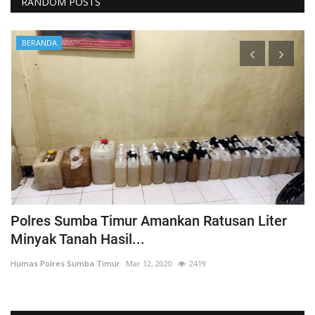
RANDOM POSTS
BERANDA
Polres Sumba Timur Amankan Ratusan Liter
K
Minyak Tanah Hasil...
'
Humas Polres Sumba Timur
Mar 12, 2020
2419
Hu