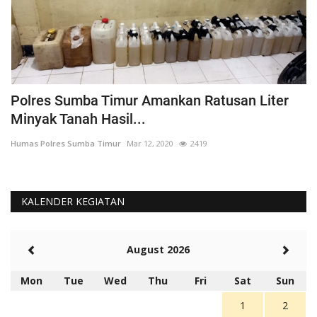
Polres Sumba Timur Amankan Ratusan Liter
K
Minyak Tanah Hasil...
'
Humas Polres Sumba Timur
Mar 12, 2020
2419
Hu
KALENDER KEGIATAN
August 2026
Mon
Tue
Wed
Thu
Fri
Sat
Sun
1
2