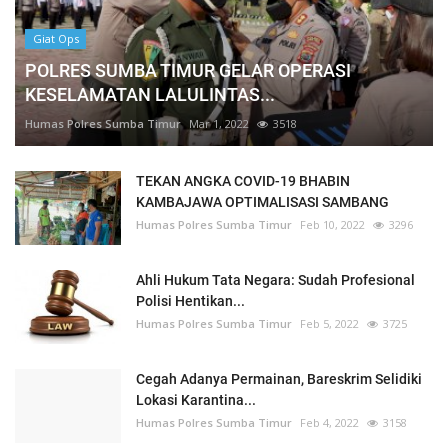
Giat Ops
POLRES SUMBA TIMUR GELAR OPERASI
KESELAMATAN LALULINTAS...
Humas Polres Sumba Timur
Mar 1, 2022
3518
TEKAN ANGKA COVID-19 BHABIN
KAMBAJAWA OPTIMALISASI SAMBANG
Humas Polres Sumba Timur
Feb 10, 2022
3296
Ahli Hukum Tata Negara: Sudah Profesional
Polisi Hentikan...
Humas Polres Sumba Timur
Feb 5, 2022
3725
Cegah Adanya Permainan, Bareskrim Selidiki
Lokasi Karantina...
Humas Polres Sumba Timur
Feb 4, 2022
3158