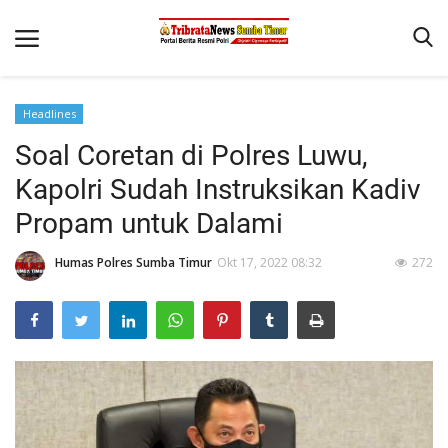
Headlines
Beranda
Soal Coretan di Polres Luwu,
Terms & Conditions
Kapolri Sudah Instruksikan Kadiv
Reskrim
Propam untuk Dalami
Binkam
Humas Polres Sumba Timur
Okt 17, 2022 08:32
272
Giat Ops
Polisi Kita
Mitra Polisi
Lantas
Jurnal Kamtibmas