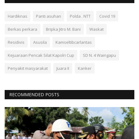
Hardiknas
Panti asuhan
Polda . NTT
Covid 19
Berkas perkara
Bripka Jitro M. Bani
Waskat
Residivis
Asusila
Kamseltibcarlantas
Kejuaraan Pencak Silat Kapolri Cup
SD N. 4 Waingapu
Penyakit masyarakat
Juara II
Kanker
RECOMMENDED POSTS