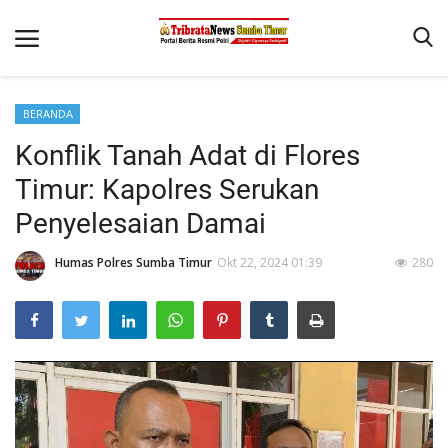
BERANDA
Beranda
Konflik Tanah Adat di Flores
Terms & Conditions
Timur: Kapolres Serukan
Reskrim
Penyelesaian Damai
Binkam
Humas Polres Sumba Timur
Okt 22, 2024 01:39
280
Giat Ops
Polisi Kita
Mitra Polisi
Lantas
Jurnal Kamtibmas