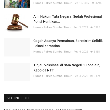
Humas Polres Sumba Timur
Feb 10, 2022
3296
Ahli Hukum Tata Negara: Sudah Profesional
Polisi Hentikan...
Humas Polres Sumba Timur
Feb 5, 2022
3725
Cegah Adanya Permainan, Bareskrim Selidiki
Lokasi Karantina...
Humas Polres Sumba Timur
Feb 4, 2022
3158
Tinjau Vaksinasi di SMA Negeri 1 Lobalain,
Kapolda NTT...
Humas Polres Sumba Timur
Feb 3, 2022
3499
VOTING POLL