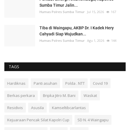
Sumba Timur Jalin...
Humas Polres Sumba Timur
Jul 15, 2026
167
Tiba di Waingapu, AKBP Dr. I Kadek Hery
Cahyadi Siap Wujudkan...
Humas Polres Sumba Timur
Agu 1, 2026
144
TAGS
Hardiknas
Panti asuhan
Polda . NTT
Covid 19
Berkas perkara
Bripka Jitro M. Bani
Waskat
Residivis
Asusila
Kamseltibcarlantas
Kejuaraan Pencak Silat Kapolri Cup
SD N. 4 Waingapu