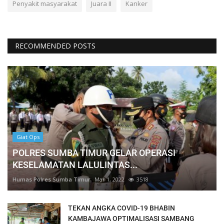
Penyakit masyarakat
Juara II
Kanker
RECOMMENDED POSTS
Giat Ops
POLRES SUMBA TIMUR GELAR OPERASI
KESELAMATAN LALULINTAS...
Humas Polres Sumba Timur
Mar 1, 2022
3518
TEKAN ANGKA COVID-19 BHABIN
KAMBAJAWA OPTIMALISASI SAMBANG