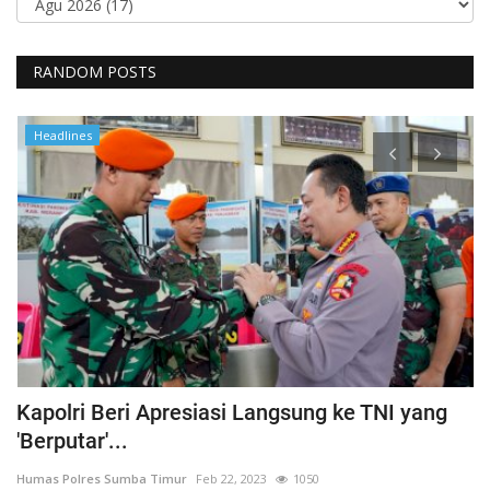
RANDOM POSTS
Headlines
Kapolri Beri Apresiasi Langsung ke TNI yang
K
'Berputar'...
b
Humas Polres Sumba Timur
Feb 22, 2023
1050
Hu