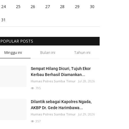
24
25
26
27
28
29
30
31
POPULAR POSTS
Minggu ini
Bulan ini
Tahun ini
Sempat Hilang Dicuri, Tujuh Ekor
Kerbau Berhasil Diamankan...
Humas Polres Sumba Timur
Jul 28, 2026
795
Dilantik sebagai Kapolres Ngada,
AKBP Dr. Gede Harimbawa...
Humas Polres Sumba Timur
Jul 29, 2026
357