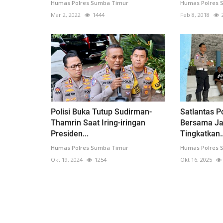
Humas Polres Sumba Timur
Humas Polres 
Mar 2, 2022
1444
Feb 8, 2018
Polisi Buka Tutup Sudirman-
Satlantas 
Thamrin Saat Iring-iringan
Bersama Ja
Presiden...
Tingkatkan..
Humas Polres Sumba Timur
Humas Polres 
Okt 19, 2024
1254
Okt 16, 2025