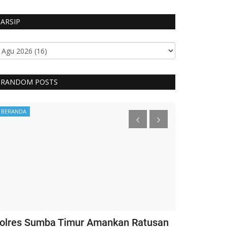
ARSIP
RANDOM POSTS
BERANDA
Headlines
olres Sumba Timur Amankan Ratusan
Kapolri Ber