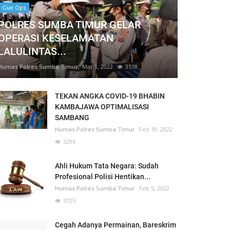
Giat Ops
POLRES SUMBA TIMUR GELAR
OPERASI KESELAMATAN
LALULINTAS...
Humas Polres Sumba Timur
Mar 1, 2022
3518
TEKAN ANGKA COVID-19 BHABIN
KAMBAJAWA OPTIMALISASI
SAMBANG
Humas Polres Sumba Timur
Feb 10, 2022
3296
Ahli Hukum Tata Negara: Sudah
Profesional Polisi Hentikan...
Humas Polres Sumba Timur
Feb 5, 2022
3725
Cegah Adanya Permainan, Bareskrim