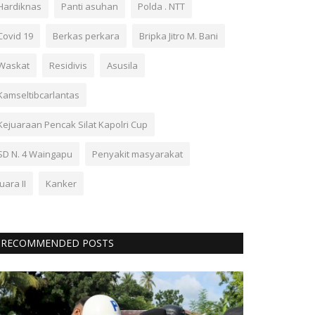
Hardiknas
Panti asuhan
Polda . NTT
Covid 19
Berkas perkara
Bripka Jitro M. Bani
Waskat
Residivis
Asusila
Kamseltibcarlantas
Kejuaraan Pencak Silat Kapolri Cup
SD N. 4 Waingapu
Penyakit masyarakat
Juara II
Kanker
RECOMMENDED POSTS