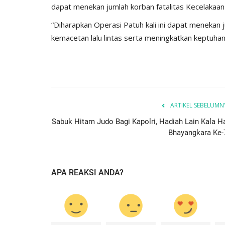
dapat menekan jumlah korban fatalitas Kecelakaan 
ay...
Ketahanan Pangan Melalui...
“Diharapkan Operasi Patuh kali ini dapat menekan j
, 2025
527
Humas Polres Sumba Timur
Jan 16, 2025
793
kemacetan lalu lintas serta meningkatkan keptuhan
ARTIKEL SEBELUMN
Sabuk Hitam Judo Bagi Kapolri, Hadiah Lain Kala Ha
Bhayangkara Ke-
APA REAKSI ANDA?