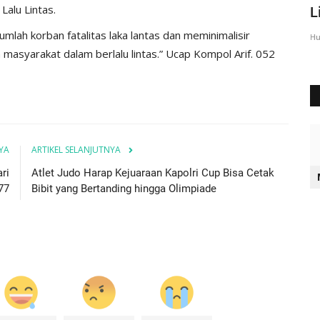
Lalu Lintas.
Sumba Timur Beri Arahan...
L
umlah korban fatalitas laka lantas dan meminimalisir
Humas Polres Sumba Timur
Agu 23, 2016
2028
Hu
 masyarakat dalam berlalu lintas.” Ucap Kompol Arif. 052
YA
ARTIKEL SELANJUTNYA
ri
Atlet Judo Harap Kejuaraan Kapolri Cup Bisa Cetak
77
Bibit yang Bertanding hingga Olimpiade