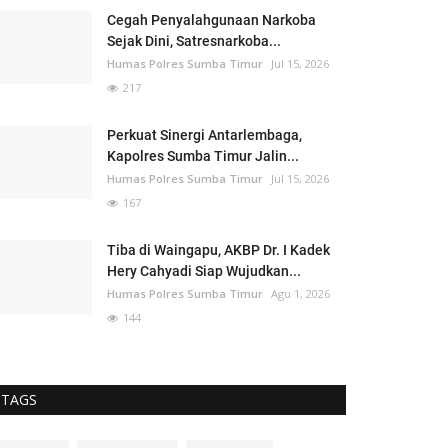
Cegah Penyalahgunaan Narkoba
Sejak Dini, Satresnarkoba...
Humas Polres Sumba Timur
Jul 15, 2026
217
Perkuat Sinergi Antarlembaga,
Kapolres Sumba Timur Jalin...
Humas Polres Sumba Timur
Jul 15, 2026
167
Tiba di Waingapu, AKBP Dr. I Kadek
Hery Cahyadi Siap Wujudkan...
Humas Polres Sumba Timur
Agu 1, 2026
144
TAGS