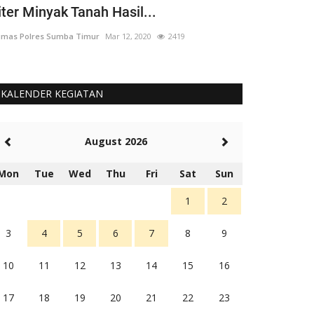
iter Minyak Tanah Hasil...
yang 'Berput
mas Polres Sumba Timur
Mar 12, 2020
2419
Humas Polres Su
KALENDER KEGIATAN
August 2026
Mon
Tue
Wed
Thu
Fri
Sat
Sun
1
2
3
4
5
6
7
8
9
10
11
12
13
14
15
16
17
18
19
20
21
22
23