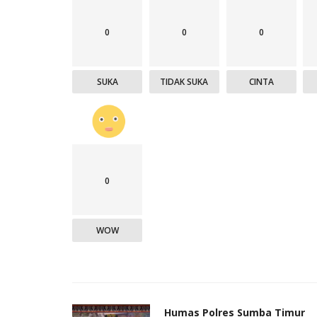
0
0
0
SUKA
TIDAK SUKA
CINTA
0
WOW
Humas Polres Sumba Timur