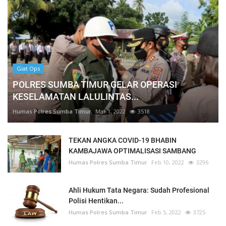
Giat Ops
POLRES SUMBA TIMUR GELAR OPERASI
KESELAMATAN LALULINTAS...
Humas Polres Sumba Timur
Mar 1, 2022
3518
TEKAN ANGKA COVID-19 BHABIN
KAMBAJAWA OPTIMALISASI SAMBANG
Humas Polres Sumba Timur
Feb 10, 2022
3296
Ahli Hukum Tata Negara: Sudah Profesional
Polisi Hentikan...
Humas Polres Sumba Timur
Feb 5, 2022
3725