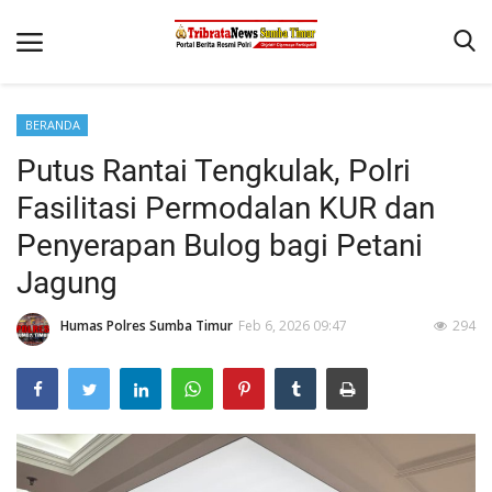
BERANDA
Beranda
Putus Rantai Tengkulak, Polri
Terms & Conditions
Fasilitasi Permodalan KUR dan
Reskrim
Penyerapan Bulog bagi Petani
Jagung
Binkam
Giat Ops
Humas Polres Sumba Timur
Feb 6, 2026 09:47
294
Polisi Kita
Mitra Polisi
Lantas
Jurnal Kamtibmas