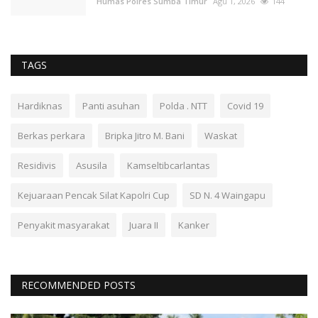
Humas Polres Sumba Timur
Agu 1, 2026
144
TAGS
Hardiknas
Panti asuhan
Polda . NTT
Covid 19
Berkas perkara
Bripka Jitro M. Bani
Waskat
Residivis
Asusila
Kamseltibcarlantas
Kejuaraan Pencak Silat Kapolri Cup
SD N. 4 Waingapu
Penyakit masyarakat
Juara II
Kanker
RECOMMENDED POSTS