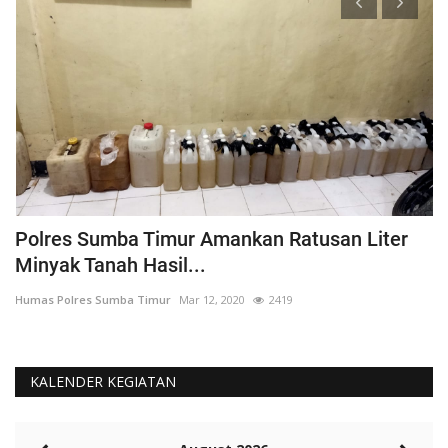
Polres Sumba Timur Amankan Ratusan Liter
K
Minyak Tanah Hasil...
'
Humas Polres Sumba Timur
Mar 12, 2020
2419
Hu
KALENDER KEGIATAN