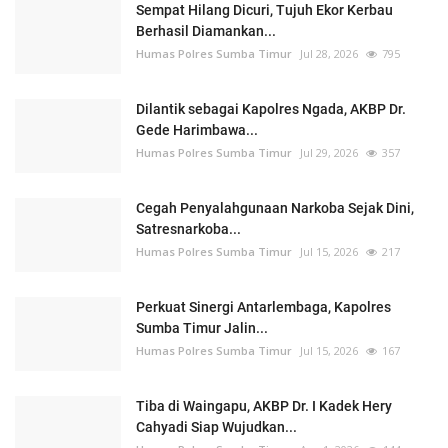
Sempat Hilang Dicuri, Tujuh Ekor Kerbau
Berhasil Diamankan...
Humas Polres Sumba Timur
Jul 28, 2026
795
Dilantik sebagai Kapolres Ngada, AKBP Dr.
Gede Harimbawa...
Humas Polres Sumba Timur
Jul 29, 2026
357
Cegah Penyalahgunaan Narkoba Sejak Dini,
Satresnarkoba...
Humas Polres Sumba Timur
Jul 15, 2026
217
Perkuat Sinergi Antarlembaga, Kapolres
Sumba Timur Jalin...
Humas Polres Sumba Timur
Jul 15, 2026
167
Tiba di Waingapu, AKBP Dr. I Kadek Hery
Cahyadi Siap Wujudkan...