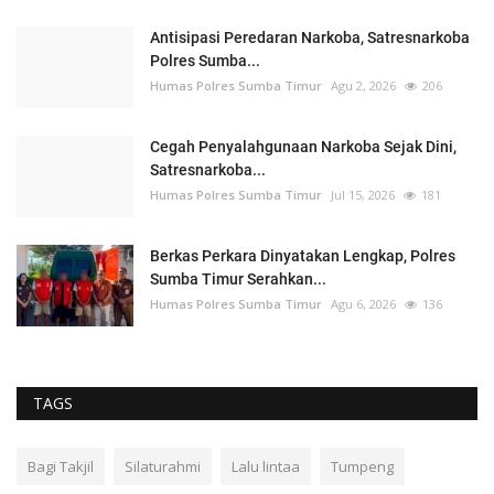
Antisipasi Peredaran Narkoba, Satresnarkoba
Polres Sumba...
Humas Polres Sumba Timur
Agu 2, 2026
206
Cegah Penyalahgunaan Narkoba Sejak Dini,
Satresnarkoba...
Humas Polres Sumba Timur
Jul 15, 2026
181
Berkas Perkara Dinyatakan Lengkap, Polres
Sumba Timur Serahkan...
Humas Polres Sumba Timur
Agu 6, 2026
136
TAGS
Bagi Takjil
Silaturahmi
Lalu lintaa
Tumpeng