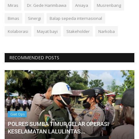
Miras
Dr. Gede Harimbawa
Aniaya
Musrenbang
Bimas
Sinergi
Balap sepeda internasional
Kolaborasi
Mayat bayi
Stakeholder
Narkoba
RECOMMENDED POSTS
Giat Ops
POLRES SUMBA TIMUR GELAR OPERASI
KESELAMATAN LALULINTAS...