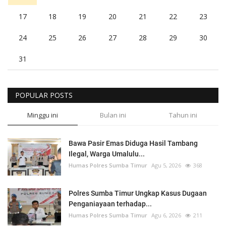
17
18
19
20
21
22
23
24
25
26
27
28
29
30
31
POPULAR POSTS
Minggu ini
Bulan ini
Tahun ini
Bawa Pasir Emas Diduga Hasil Tambang
Ilegal, Warga Umalulu...
Humas Polres Sumba Timur
Agu 5, 2026
368
Polres Sumba Timur Ungkap Kasus Dugaan
Penganiayaan terhadap...
Humas Polres Sumba Timur
Agu 6, 2026
211