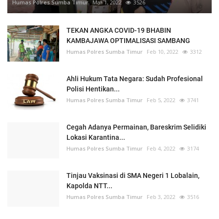
Humas Polres Sumba Timur
Mar 1, 2022
3526
TEKAN ANGKA COVID-19 BHABIN
KAMBAJAWA OPTIMALISASI SAMBANG
Humas Polres Sumba Timur
Feb 10, 2022
3312
Ahli Hukum Tata Negara: Sudah Profesional
Polisi Hentikan...
Humas Polres Sumba Timur
Feb 5, 2022
3741
Cegah Adanya Permainan, Bareskrim Selidiki
Lokasi Karantina...
Humas Polres Sumba Timur
Feb 4, 2022
3174
Tinjau Vaksinasi di SMA Negeri 1 Lobalain,
Kapolda NTT...
Humas Polres Sumba Timur
Feb 3, 2022
3516