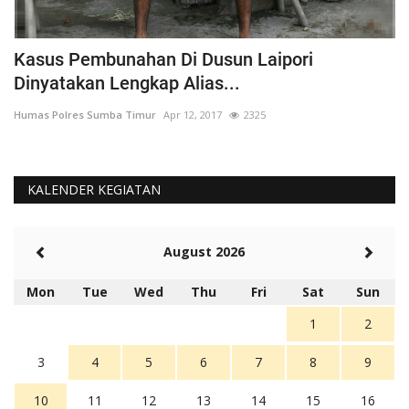
Kasus Pembunahan Di Dusun Laipori
I
Dinyatakan Lengkap Alias...
T
Humas Polres Sumba Timur
Apr 12, 2017
2325
Hu
KALENDER KEGIATAN
August 2026
Mon
Tue
Wed
Thu
Fri
Sat
Sun
1
2
3
4
5
6
7
8
9
10
11
12
13
14
15
16