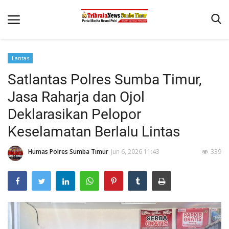
Lantas
Beranda
Satlantas Polres Sumba Timur,
Terms & Conditions
Jasa Raharja dan Ojol
Reskrim
Deklarasikan Pelopor
Keselamatan Berlalu Lintas
Binkam
Giat Ops
Humas Polres Sumba Timur
Jun 6, 2026 11:43
339
Polisi Kita
Mitra Polisi
Lantas
Jurnal Kamtibmas