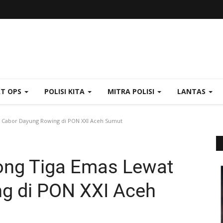
AT OPS
POLISI KITA
MITRA POLISI
LANTAS
t Cabor Dayung Rowing di PON XXI Aceh Sumut
rong Tiga Emas Lewat
g di PON XXI Aceh