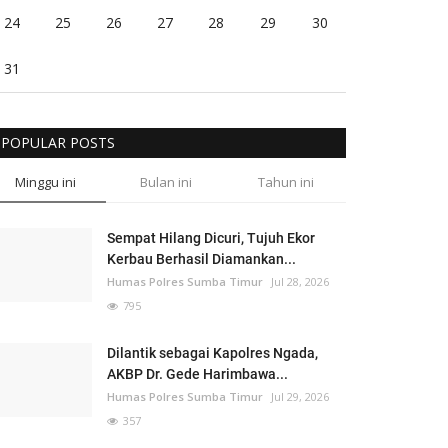
24
25
26
27
28
29
30
31
POPULAR POSTS
Minggu ini
Bulan ini
Tahun ini
Sempat Hilang Dicuri, Tujuh Ekor
Kerbau Berhasil Diamankan...
Humas Polres Sumba Timur
Jul 28, 2026
795
Dilantik sebagai Kapolres Ngada,
AKBP Dr. Gede Harimbawa...
Humas Polres Sumba Timur
Jul 29, 2026
357