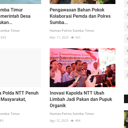
umba Timur
Pengawasan Bahan Pokok
merintah Desa
Kolaborasi Pemda dan Polres
kan...
Sumba...
Sumba Timur
Humas Polres Sumba Timur
836
Mar 11, 2025
961
a Polda NTT Penuh
Inovasi Kapolda NTT Ubah
 Masyarakat,
Limbah Jadi Pakan dan Pupuk
Organik
Sumba Timur
Humas Polres Sumba Timur
85
Agu 12, 2025
494