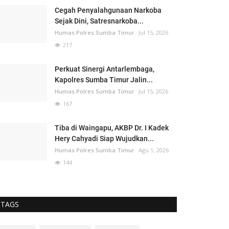
Cegah Penyalahgunaan Narkoba
Sejak Dini, Satresnarkoba...
Humas Polres Sumba Timur
Jul 15, 2026
217
Perkuat Sinergi Antarlembaga,
Kapolres Sumba Timur Jalin...
Humas Polres Sumba Timur
Jul 15, 2026
167
Tiba di Waingapu, AKBP Dr. I Kadek
Hery Cahyadi Siap Wujudkan...
Humas Polres Sumba Timur
Agu 1, 2026
144
TAGS