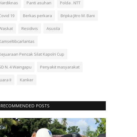
Hardiknas
Panti asuhan
Polda . NTT
Covid 19
Berkas perkara
Bripka Jitro M. Bani
Waskat
Residivis
Asusila
Kamseltibcarlantas
Kejuaraan Pencak Silat Kapolri Cup
SD N. 4 Waingapu
Penyakit masyarakat
Juara II
Kanker
RECOMMENDED POSTS