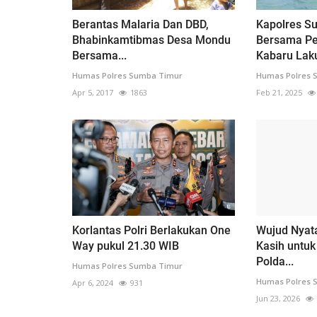
Berantas Malaria Dan DBD,
Kapolres S
Bhabinkamtibmas Desa Mondu
Bersama Pe
Bersama...
Kabaru Laku
Humas Polres Sumba Timur
Humas Polres 
Apr 5, 2017
1863
Feb 21, 2025
Korlantas Polri Berlakukan One
Wujud Nyat
Way pukul 21.30 WIB
Kasih untuk
Polda...
Humas Polres Sumba Timur
Humas Polres 
Apr 6, 2024
931
Jun 23, 2026