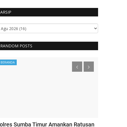
ARSIP
RANDOM POSTS
BERANDA
Headlines
olres Sumba Timur Amankan Ratusan
Kapolri Ber