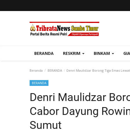
BERANDA
RESKRIM
BINKAM
GI
Beranda
BERANDA
Denri Maulidzar Borong Tiga Emas Lewa
BERANDA
Denri Maulidzar Bo
Cabor Dayung Rowin
Sumut