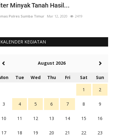
iter Minyak Tanah Hasil...
yang 'Berput
mas Polres Sumba Timur
Mar 12, 2020
2419
Humas Polres Su
KALENDER KEGIATAN
August 2026
Mon
Tue
Wed
Thu
Fri
Sat
Sun
1
2
3
4
5
6
7
8
9
10
11
12
13
14
15
16
17
18
19
20
21
22
23