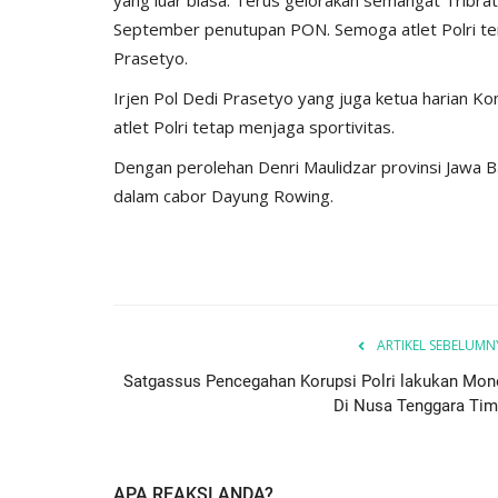
ay...
Ketahanan Pangan Melalui...
September penutupan PON. Semoga atlet Polri ter
Prasetyo.
, 2025
527
Humas Polres Sumba Timur
Jan 16, 2025
793
Irjen Pol Dedi Prasetyo yang juga ketua harian K
atlet Polri tetap menjaga sportivitas.
Dengan perolehan Denri Maulidzar provinsi Jawa 
dalam cabor Dayung Rowing.
ARTIKEL SEBELUMN
Satgassus Pencegahan Korupsi Polri lakukan Mon
Di Nusa Tenggara Tim
APA REAKSI ANDA?