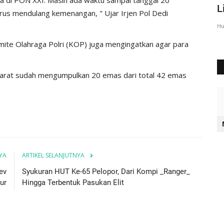
Sumba Timur Beri Arahan...
L
us mendulang kemenangan, " Ujar Irjen Pol Dedi
Humas Polres Sumba Timur
Agu 23, 2016
2028
Hu
omite Olahraga Polri (KOP) juga mengingatkan agar para
Barat sudah mengumpulkan 20 emas dari total 42 emas
YA
ARTIKEL SELANJUTNYA
ev
Syukuran HUT Ke-65 Pelopor, Dari Kompi _Ranger_
ur
Hingga Terbentuk Pasukan Elit