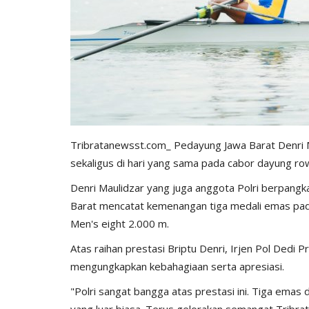
Tribratanewsst.com_ Pedayung Jawa Barat Denri M
BERANDA
sekaligus di hari yang sama pada cabor dayung ro
Denri Maulidzar yang juga anggota Polri berpangka
Barat mencatat kemenangan tiga medali emas pada
Men's eight 2.000 m.
Atas raihan prestasi Briptu Denri, Irjen Pol Dedi
mengungkapkan kebahagiaan serta apresiasi.
"Polri sangat bangga atas prestasi ini. Tiga emas 
bu Personel
Polres Sumba Timur Terus Duk
yang luar biasa. Terus gelorakan semangat Tribra