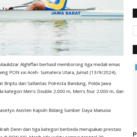
aulidzar Alghiffari berhasil memborong tiga medali emas
Polisi Kita
wing PON xxi Aceh- Sumatera Utara, Jumat (13/9/2024).
t Briptu dari Satlantas Polresta Bandung, Polda Jawa
 kategori Men's Double 2.000 m, Men's four 2.000 m, dan
 Prasetyo Asisten Kapolri Bidang Sumber Daya Manusia
diraih Denri dari tiga kategori berbeda merupakan prestasi
ung
Jelang Hut Polwan Ke 68, Kapolres
P
ta di PON XXI. Masih ada waktu sampai tanggal 20