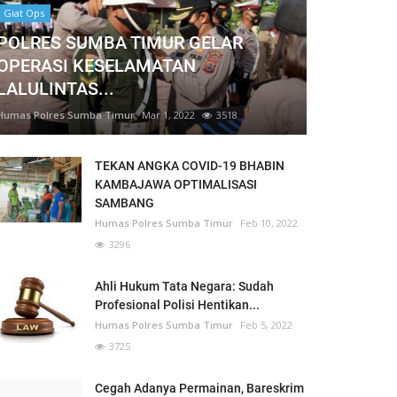
Giat Ops
POLRES SUMBA TIMUR GELAR
OPERASI KESELAMATAN
LALULINTAS...
Humas Polres Sumba Timur
Mar 1, 2022
3518
TEKAN ANGKA COVID-19 BHABIN
KAMBAJAWA OPTIMALISASI
SAMBANG
Humas Polres Sumba Timur
Feb 10, 2022
3296
Ahli Hukum Tata Negara: Sudah
Profesional Polisi Hentikan...
Humas Polres Sumba Timur
Feb 5, 2022
3725
Cegah Adanya Permainan, Bareskrim