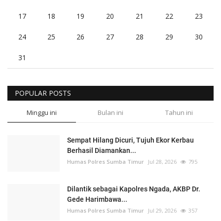
17
18
19
20
21
22
23
24
25
26
27
28
29
30
31
POPULAR POSTS
Minggu ini
Bulan ini
Tahun ini
Sempat Hilang Dicuri, Tujuh Ekor Kerbau
Berhasil Diamankan...
Humas Polres Sumba Timur
Jul 28, 2026
795
Dilantik sebagai Kapolres Ngada, AKBP Dr.
Gede Harimbawa...
Humas Polres Sumba Timur
Jul 29, 2026
357