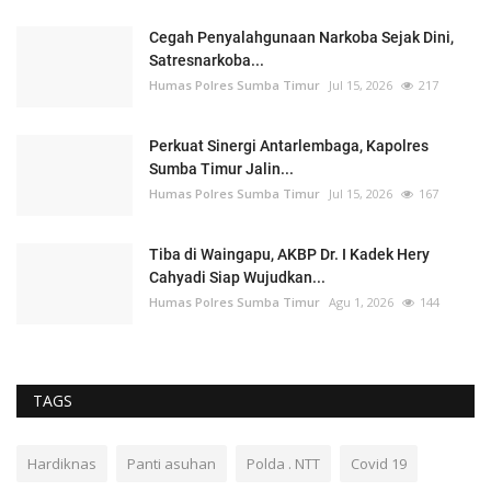
Cegah Penyalahgunaan Narkoba Sejak Dini,
Satresnarkoba...
Humas Polres Sumba Timur
Jul 15, 2026
217
Perkuat Sinergi Antarlembaga, Kapolres
Sumba Timur Jalin...
Humas Polres Sumba Timur
Jul 15, 2026
167
Tiba di Waingapu, AKBP Dr. I Kadek Hery
Cahyadi Siap Wujudkan...
Humas Polres Sumba Timur
Agu 1, 2026
144
TAGS
Hardiknas
Panti asuhan
Polda . NTT
Covid 19