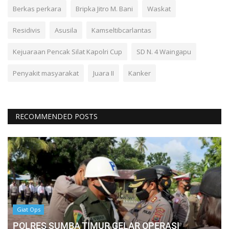
Berkas perkara
Bripka Jitro M. Bani
Waskat
Residivis
Asusila
Kamseltibcarlantas
Kejuaraan Pencak Silat Kapolri Cup
SD N. 4 Waingapu
Penyakit masyarakat
Juara II
Kanker
RECOMMENDED POSTS
Giat Ops
POLRES SUMBA TIMUR GELAR OPERASI