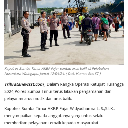
Kapolres Sumba Timur AKBP Fajar pantau arus balik di Pelabuhan
Nusantara Waingapu. Jumat 12/04/24. ( Dok. Humas Res ST )
Tribratanewsst.com_
Dalam Rangka Operasi Ketupat Turangga
2024,Polres Sumba Timur terus lakukan pengamanan dan
pelayanan arus mudik dan arus balik.
Kapolres Sumba Timur AKBP Fajar Widyadharma L. S.,S.I.K.,
menyampaikan kepada anggotanya yang untuk selalu
memberikan pelayanan terbaik kepada masyarakat.