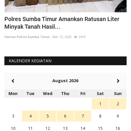
Polres Sumba Timur Amankan Ratusan Liter
K
Minyak Tanah Hasil...
'
Humas Polres Sumba Timur
Mar 12, 2020
2419
Hu
KALENDER KEGIATAN
August 2026
Mon
Tue
Wed
Thu
Fri
Sat
Sun
1
2
3
4
5
6
7
8
9
10
11
12
13
14
15
16