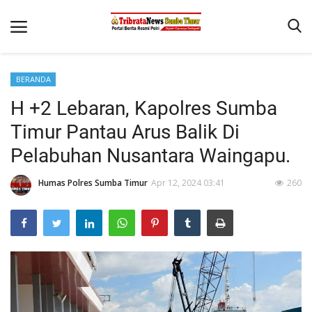
BERANDA
Beranda
H +2 Lebaran, Kapolres Sumba
Terms & Conditions
Timur Pantau Arus Balik Di
Reskrim
Pelabuhan Nusantara Waingapu.
Binkam
Humas Polres Sumba Timur
Apr 12, 2024 03:41
260
Giat Ops
Polisi Kita
Mitra Polisi
Lantas
Jurnal Kamtibmas