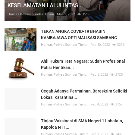
KESELAMATAN LALULINTAS...
Humas Polres Sumba Timur
Mar 1, 2022
3518
TEKAN ANGKA COVID-19 BHABIN
KAMBAJAWA OPTIMALISASI SAMBANG
Humas Polres Sumba Timur
Feb 10, 2022
3296
Ahli Hukum Tata Negara: Sudah Profesional
Polisi Hentikan...
Humas Polres Sumba Timur
Feb 5, 2022
3725
Cegah Adanya Permainan, Bareskrim Selidiki
Lokasi Karantina...
Humas Polres Sumba Timur
Feb 4, 2022
3158
Tinjau Vaksinasi di SMA Negeri 1 Lobalain,
Kapolda NTT...
Humas Polres Sumba Timur
Feb 3, 2022
3499