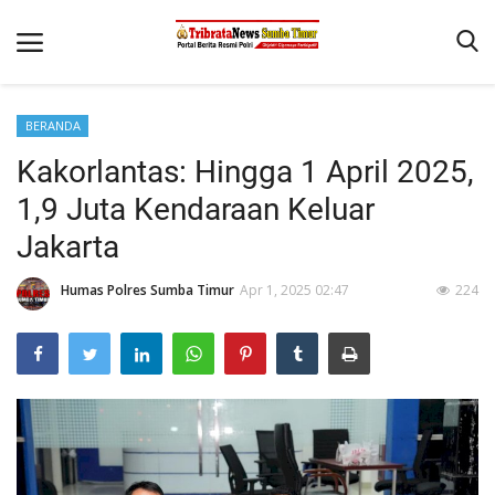
BERANDA
Beranda
Kakorlantas: Hingga 1 April 2025,
Terms & Conditions
1,9 Juta Kendaraan Keluar
Reskrim
Jakarta
Binkam
Humas Polres Sumba Timur
Apr 1, 2025 02:47
224
Giat Ops
Polisi Kita
Mitra Polisi
Lantas
Jurnal Kamtibmas