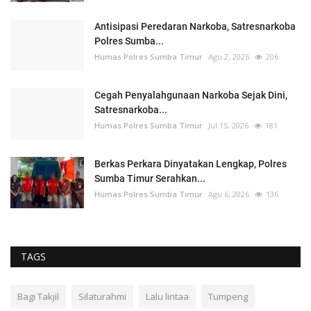
Antisipasi Peredaran Narkoba, Satresnarkoba
Polres Sumba...
Humas Polres Sumba Timur
Agu 2, 2026
206
Cegah Penyalahgunaan Narkoba Sejak Dini,
Satresnarkoba...
Humas Polres Sumba Timur
Jul 15, 2026
181
Berkas Perkara Dinyatakan Lengkap, Polres
Sumba Timur Serahkan...
Humas Polres Sumba Timur
Agu 6, 2026
136
TAGS
Bagi Takjil
Silaturahmi
Lalu lintaa
Tumpeng