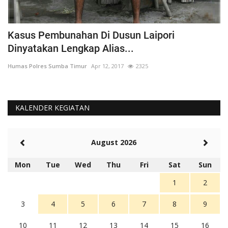
Kasus Pembunahan Di Dusun Laipori
I
Dinyatakan Lengkap Alias...
T
Humas Polres Sumba Timur
Apr 12, 2017
2325
Hu
KALENDER KEGIATAN
August 2026
Mon
Tue
Wed
Thu
Fri
Sat
Sun
1
2
3
4
5
6
7
8
9
10
11
12
13
14
15
16