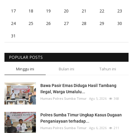
17
18
19
20
21
22
23
24
25
26
27
28
29
30
31
POPULAR POSTS
Minggu ini
Bulan ini
Tahun ini
Bawa Pasir Emas Diduga Hasil Tambang
Ilegal, Warga Umalulu...
Humas Polres Sumba Timur
Agu 5, 2026
368
Polres Sumba Timur Ungkap Kasus Dugaan
Penganiayaan terhadap...
Humas Polres Sumba Timur
Agu 6, 2026
211