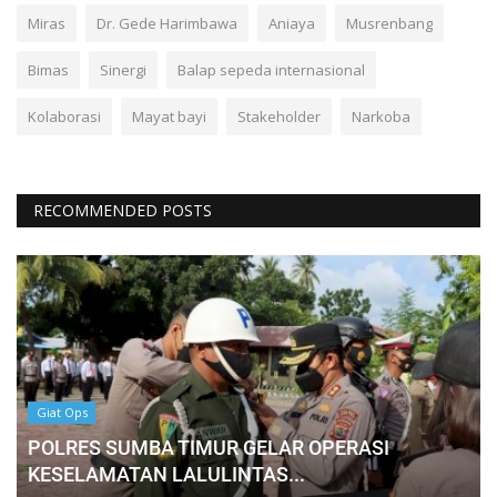
Miras
Dr. Gede Harimbawa
Aniaya
Musrenbang
Bimas
Sinergi
Balap sepeda internasional
Kolaborasi
Mayat bayi
Stakeholder
Narkoba
RECOMMENDED POSTS
Giat Ops
POLRES SUMBA TIMUR GELAR OPERASI
KESELAMATAN LALULINTAS...