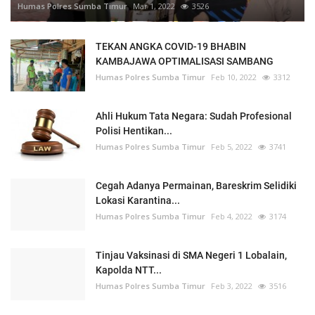
Humas Polres Sumba Timur
Mar 1, 2022
3526
TEKAN ANGKA COVID-19 BHABIN
KAMBAJAWA OPTIMALISASI SAMBANG
Humas Polres Sumba Timur
Feb 10, 2022
3312
Ahli Hukum Tata Negara: Sudah Profesional
Polisi Hentikan...
Humas Polres Sumba Timur
Feb 5, 2022
3741
Cegah Adanya Permainan, Bareskrim Selidiki
Lokasi Karantina...
Humas Polres Sumba Timur
Feb 4, 2022
3174
Tinjau Vaksinasi di SMA Negeri 1 Lobalain,
Kapolda NTT...
Humas Polres Sumba Timur
Feb 3, 2022
3516