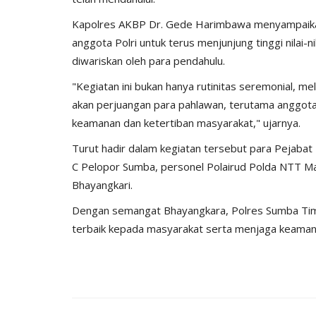
Kapolres AKBP Dr. Gede Harimbawa menyampaikan
anggota Polri untuk terus menjunjung tinggi nilai-n
diwariskan oleh para pendahulu.
"Kegiatan ini bukan hanya rutinitas seremonial,
akan perjuangan para pahlawan, terutama anggota
keamanan dan ketertiban masyarakat," ujarnya.
Turut hadir dalam kegiatan tersebut para Pejaba
BERANDA
C Pelopor Sumba, personel Polairud Polda NTT Ma
Bhayangkari.
Dengan semangat Bhayangkara, Polres Sumba Tim
terbaik kepada masyarakat serta menjaga keaman
bu Personel
Polres Sumba Timur Terus Duk