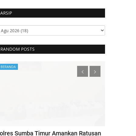
ARSIP
RANDOM POSTS
BERANDA
Headlines
olres Sumba Timur Amankan Ratusan
Kapolri Ber