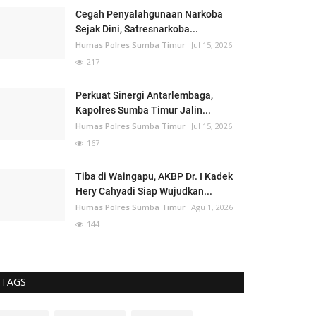
Cegah Penyalahgunaan Narkoba
Sejak Dini, Satresnarkoba...
Humas Polres Sumba Timur
Jul 15, 2026
217
Perkuat Sinergi Antarlembaga,
Kapolres Sumba Timur Jalin...
Humas Polres Sumba Timur
Jul 15, 2026
167
Tiba di Waingapu, AKBP Dr. I Kadek
Hery Cahyadi Siap Wujudkan...
Humas Polres Sumba Timur
Agu 1, 2026
144
TAGS