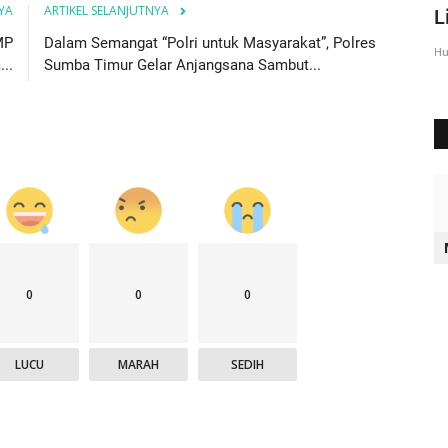
YA
ARTIKEL SELANJUTNYA
Sumba Timur Beri Arahan...
L
MP
Dalam Semangat “Polri untuk Masyarakat”, Polres
Humas Polres Sumba Timur
Agu 23, 2016
2028
Hu
..
Sumba Timur Gelar Anjangsana Sambut...
0
0
0
LUCU
MARAH
SEDIH