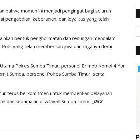
 bahwa momen ini menjadi pengingat bagi seluruh
ilai pengabdian, keberanian, dan loyalitas yang telah
 melainkan bentuk penghormatan dan renungan mendalam
 Polri yang telah memberikan jiwa dan raganya demi
t Utama Polres Sumba Timur, personel Brimob Kompi 4 Yon
Polisi Kita
rnit Sumba, personel Polres Sumba Timur, serta
ur terus berkomitmen untuk memberikan pelayanan
an dan kedamaian di wilayah Sumba Timur.
_052
ung
Jelang Hut Polwan Ke 68, Kapolres
P