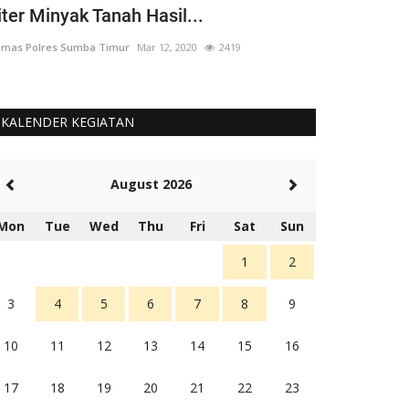
iter Minyak Tanah Hasil...
yang 'Berput
mas Polres Sumba Timur
Mar 12, 2020
2419
Humas Polres Su
KALENDER KEGIATAN
August 2026
Mon
Tue
Wed
Thu
Fri
Sat
Sun
1
2
3
4
5
6
7
8
9
10
11
12
13
14
15
16
17
18
19
20
21
22
23