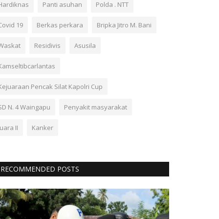
Hardiknas
Panti asuhan
Polda . NTT
Covid 19
Berkas perkara
Bripka Jitro M. Bani
Waskat
Residivis
Asusila
Kamseltibcarlantas
Kejuaraan Pencak Silat Kapolri Cup
SD N. 4 Waingapu
Penyakit masyarakat
Juara II
Kanker
RECOMMENDED POSTS