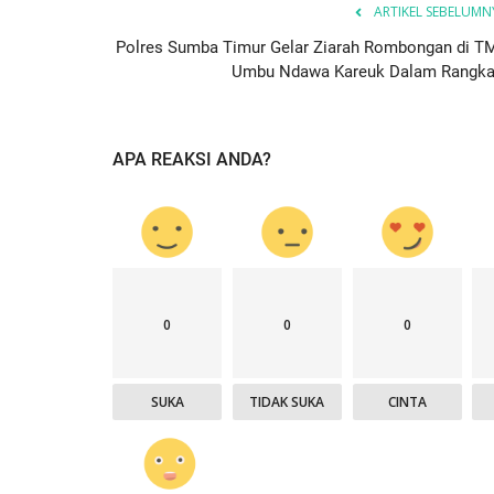
ARTIKEL SEBELUMN
ay...
Ketahanan Pangan Melalui...
Polres Sumba Timur Gelar Ziarah Rombongan di T
, 2025
527
Humas Polres Sumba Timur
Jan 16, 2025
793
Umbu Ndawa Kareuk Dalam Rangka.
APA REAKSI ANDA?
0
0
0
SUKA
TIDAK SUKA
CINTA