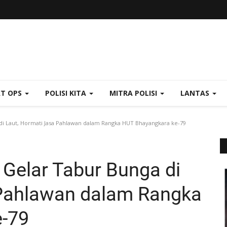
AT OPS
POLISI KITA
MITRA POLISI
LANTAS
i Laut, Hormati Jasa Pahlawan dalam Rangka HUT Bhayangkara ke-79
Gelar Tabur Bunga di
 Pahlawan dalam Rangka
-79