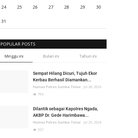
24
25
26
27
28
29
30
31
POPULAR POSTS
Minggu ini
Bulan ini
Tahun ini
Sempat Hilang Dicuri, Tujuh Ekor
Kerbau Berhasil Diamankan...
Humas Polres Sumba Timur
Jul 28, 2026
795
Dilantik sebagai Kapolres Ngada,
AKBP Dr. Gede Harimbawa...
Humas Polres Sumba Timur
Jul 29, 2026
357