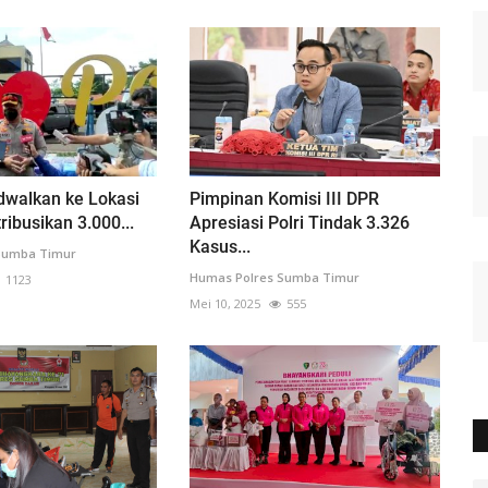
adwalkan ke Lokasi
Pimpinan Komisi III DPR
ribusikan 3.000...
Apresiasi Polri Tindak 3.326
Kasus...
Sumba Timur
Humas Polres Sumba Timur
1123
Mei 10, 2025
555