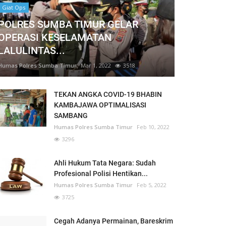
Giat Ops
POLRES SUMBA TIMUR GELAR
OPERASI KESELAMATAN
LALULINTAS...
Humas Polres Sumba Timur
Mar 1, 2022
3518
TEKAN ANGKA COVID-19 BHABIN
KAMBAJAWA OPTIMALISASI
SAMBANG
Humas Polres Sumba Timur
Feb 10, 2022
3296
Ahli Hukum Tata Negara: Sudah
Profesional Polisi Hentikan...
Humas Polres Sumba Timur
Feb 5, 2022
3725
Cegah Adanya Permainan, Bareskrim