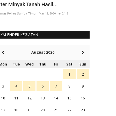
iter Minyak Tanah Hasil...
yang 'Berput
mas Polres Sumba Timur
Mar 12, 2020
2419
Humas Polres Su
KALENDER KEGIATAN
August 2026
Mon
Tue
Wed
Thu
Fri
Sat
Sun
1
2
3
4
5
6
7
8
9
10
11
12
13
14
15
16
17
18
19
20
21
22
23