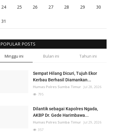
24
25
26
27
28
29
30
31
POPULAR POSTS
Minggu ini
Bulan ini
Tahun ini
Sempat Hilang Dicuri, Tujuh Ekor
Kerbau Berhasil Diamankan...
Humas Polres Sumba Timur
Jul 28, 2026
795
Dilantik sebagai Kapolres Ngada,
AKBP Dr. Gede Harimbawa...
Humas Polres Sumba Timur
Jul 29, 2026
357