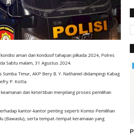
ondisi aman dan kondusif tahapan pilkada 2024, Polres
pada Sabtu malam, 31 Agustus 2024.
Polisi Kita
es Sumba Timur, AKP Bery B. Y. Nathaniel didampingi Kabag
efry P. Kotta.
n keamanan dan ketertiban menjelang proses pemilihan
terhadap kantor-kantor penting seperti Komisi Pemilihan
 (Bawaslu), serta tempat-tempat keramaian yang
ung
Jelang Hut Polwan Ke 68, Kapolres
P