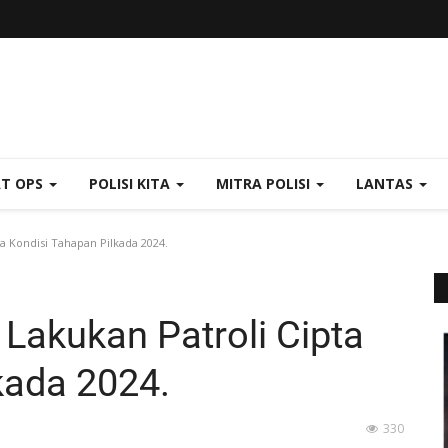
AT OPS
POLISI KITA
MITRA POLISI
LANTAS
a Kondisi Tahapan Pilkada 2024.
Lakukan Patroli Cipta
kada 2024.
330