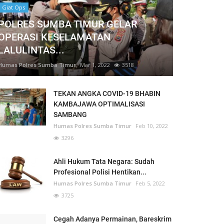
Giat Ops
POLRES SUMBA TIMUR GELAR
OPERASI KESELAMATAN
LALULINTAS...
Humas Polres Sumba Timur
Mar 1, 2022
3518
TEKAN ANGKA COVID-19 BHABIN
KAMBAJAWA OPTIMALISASI
SAMBANG
Humas Polres Sumba Timur
Feb 10, 2022
3296
Ahli Hukum Tata Negara: Sudah
Profesional Polisi Hentikan...
Humas Polres Sumba Timur
Feb 5, 2022
3725
Cegah Adanya Permainan, Bareskrim