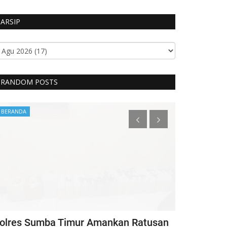
ARSIP
RANDOM POSTS
BERANDA
Headlines
olres Sumba Timur Amankan Ratusan
Kapolri Ber