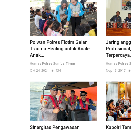
Polwan Polres Flotim Gelar
Jaring angg
Trauma Healing untuk Anak-
Profesional
Anak...
Terpercaya,.
Humas Polres Sumba Timur
Humas Polres 
Okt 24, 2024
734
Nop 13, 2017
Sinergitas Pengawasan
Kapolri Tem