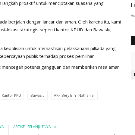
 langkah proaktif untuk menciptakan suasana yang
Sumba Timur Beri Arahan...
L
Humas Polres Sumba Timur
Agu 23, 2016
2028
Hu
da berjalan dengan lancar dan aman. Oleh karena itu, kami
kasi-lokasi strategis seperti kantor KPUD dan Bawaslu,
aya kepolisian untuk memastikan pelaksanaan pilkada yang
kepercayaan publik terhadap proses pemilihan.
at mencegah potensi gangguan dan memberikan rasa aman
Kantor KPU
Bawaslu
AKP Bery B. Y. Nathaniel
YA
ARTIKEL SELANJUTNYA