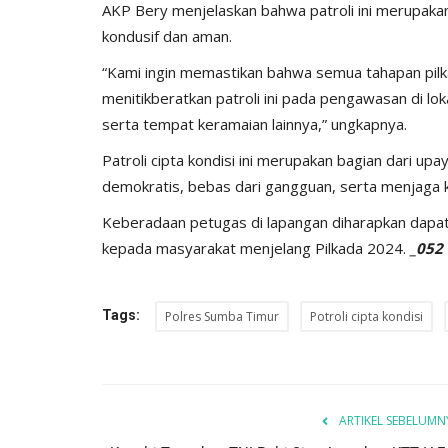
AKP Bery menjelaskan bahwa patroli ini merupakan
ay...
Ketahanan Pangan Melalui...
kondusif dan aman.
, 2025
527
Humas Polres Sumba Timur
Jan 16, 2025
793
“Kami ingin memastikan bahwa semua tahapan pilka
menitikberatkan patroli ini pada pengawasan di lo
serta tempat keramaian lainnya,” ungkapnya.
Patroli cipta kondisi ini merupakan bagian dari up
demokratis, bebas dari gangguan, serta menjaga 
Keberadaan petugas di lapangan diharapkan dap
kepada masyarakat menjelang Pilkada 2024.
_052
Tags:
Polres Sumba Timur
Potroli cipta kondisi
ARTIKEL SEBELUMN