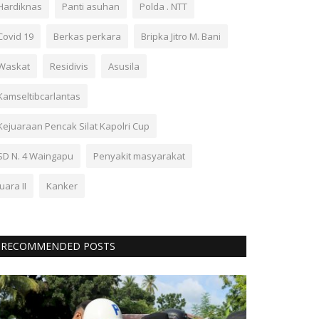
Hardiknas
Panti asuhan
Polda . NTT
Covid 19
Berkas perkara
Bripka Jitro M. Bani
Waskat
Residivis
Asusila
Kamseltibcarlantas
Kejuaraan Pencak Silat Kapolri Cup
SD N. 4 Waingapu
Penyakit masyarakat
Juara II
Kanker
RECOMMENDED POSTS