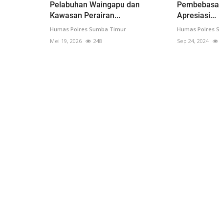
Pelabuhan Waingapu dan
Pembebasan 
Kawasan Perairan...
Apresiasi...
Humas Polres Sumba Timur
Humas Polres 
Mei 19, 2026
248
Sep 24, 2024