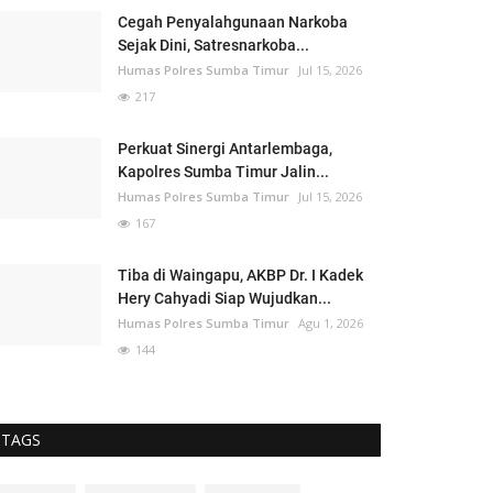
Cegah Penyalahgunaan Narkoba
Sejak Dini, Satresnarkoba...
Humas Polres Sumba Timur
Jul 15, 2026
217
Perkuat Sinergi Antarlembaga,
Kapolres Sumba Timur Jalin...
Humas Polres Sumba Timur
Jul 15, 2026
167
Tiba di Waingapu, AKBP Dr. I Kadek
Hery Cahyadi Siap Wujudkan...
Humas Polres Sumba Timur
Agu 1, 2026
144
TAGS