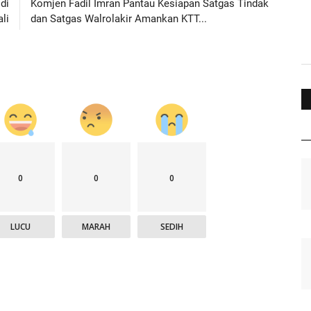
di
Komjen Fadil Imran Pantau Kesiapan Satgas Tindak
ali
dan Satgas Walrolakir Amankan KTT...
0
0
0
LUCU
MARAH
SEDIH