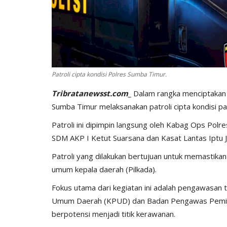
Patroli cipta kondisi Polres Sumba Timur.
Tribratanewsst.com_
Dalam rangka menciptakan k
Sumba Timur melaksanakan patroli cipta kondisi 
BERANDA
Patroli ini dipimpin langsung oleh Kabag Ops Polr
SDM AKP I Ketut Suarsana dan Kasat Lantas Iptu J
Patroli yang dilakukan bertujuan untuk memastika
umum kepala daerah (Pilkada).
Fokus utama dari kegiatan ini adalah pengawasan 
Umum Daerah (KPUD) dan Badan Pengawas Pemilu
berpotensi menjadi titik kerawanan.
bu Personel
Polres Sumba Timur Terus Duk