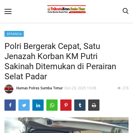
BERANDA
Beranda
Polri Bergerak Cepat, Satu
Terms & Conditions
Jenazah Korban KM Putri
Reskrim
Sakinah Ditemukan di Perairan
Selat Padar
Binkam
Giat Ops
Humas Polres Sumba Timur
Des 29, 2025 10:08
278
Polisi Kita
Mitra Polisi
Lantas
Jurnal Kamtibmas