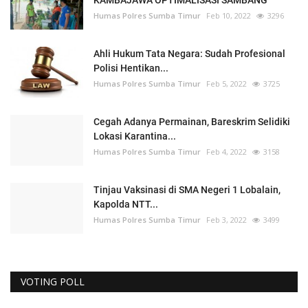
Humas Polres Sumba Timur
Feb 10, 2022
3296
Ahli Hukum Tata Negara: Sudah Profesional
Polisi Hentikan...
Humas Polres Sumba Timur
Feb 5, 2022
3725
Cegah Adanya Permainan, Bareskrim Selidiki
Lokasi Karantina...
Humas Polres Sumba Timur
Feb 4, 2022
3158
Tinjau Vaksinasi di SMA Negeri 1 Lobalain,
Kapolda NTT...
Humas Polres Sumba Timur
Feb 3, 2022
3499
VOTING POLL