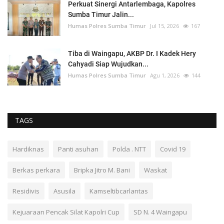
Perkuat Sinergi Antarlembaga, Kapolres
Sumba Timur Jalin...
Humas Polres Sumba Timur
Jul 15, 2026
167
Tiba di Waingapu, AKBP Dr. I Kadek Hery
Cahyadi Siap Wujudkan...
Humas Polres Sumba Timur
Agu 1, 2026
144
TAGS
Hardiknas
Panti asuhan
Polda . NTT
Covid 19
Berkas perkara
Bripka Jitro M. Bani
Waskat
Residivis
Asusila
Kamseltibcarlantas
Kejuaraan Pencak Silat Kapolri Cup
SD N. 4 Waingapu