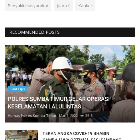
Penyakit masyarakat
Juara II
Kanker
RECOMMENDED POSTS
Giat Ops
POLRES SUMBA TIMUR GELAR OPERASI
KESELAMATAN LALULINTAS...
Humas Polres Sumba Timur
Mar 1, 2022
3518
TEKAN ANGKA COVID-19 BHABIN
KAMBAJAWA OPTIMALISASI SAMBANG