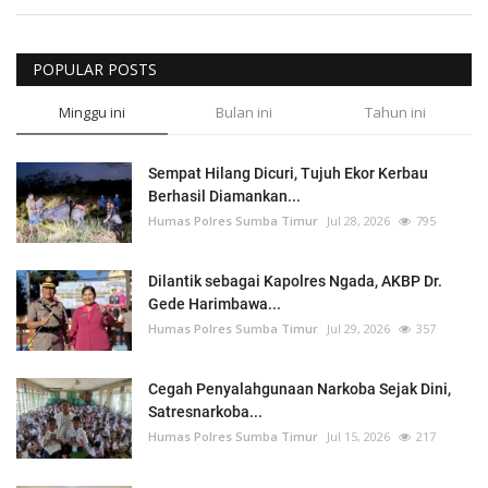
POPULAR POSTS
Minggu ini
Bulan ini
Tahun ini
Sempat Hilang Dicuri, Tujuh Ekor Kerbau
Berhasil Diamankan...
Humas Polres Sumba Timur
Jul 28, 2026
795
Dilantik sebagai Kapolres Ngada, AKBP Dr.
Gede Harimbawa...
Humas Polres Sumba Timur
Jul 29, 2026
357
Cegah Penyalahgunaan Narkoba Sejak Dini,
Satresnarkoba...
Humas Polres Sumba Timur
Jul 15, 2026
217