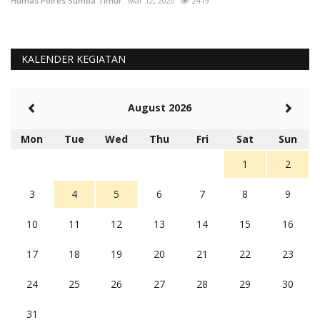
Humas Polres Sumba Timur
Mar 12, 2020
2419
Hu
KALENDER KEGIATAN
August 2026
Mon
Tue
Wed
Thu
Fri
Sat
Sun
1
2
3
4
5
6
7
8
9
10
11
12
13
14
15
16
17
18
19
20
21
22
23
24
25
26
27
28
29
30
31