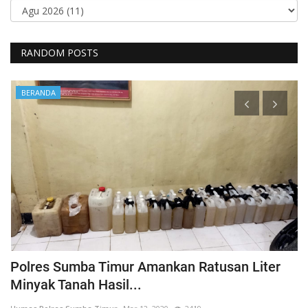
RANDOM POSTS
BERANDA
Polres Sumba Timur Amankan Ratusan Liter
K
Minyak Tanah Hasil...
'