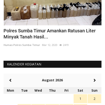
Polres Sumba Timur Amankan Ratusan Liter
K
Minyak Tanah Hasil...
'
Humas Polres Sumba Timur
Mar 12, 2020
2419
Hu
KALENDER KEGIATAN
August 2026
Mon
Tue
Wed
Thu
Fri
Sat
Sun
1
2