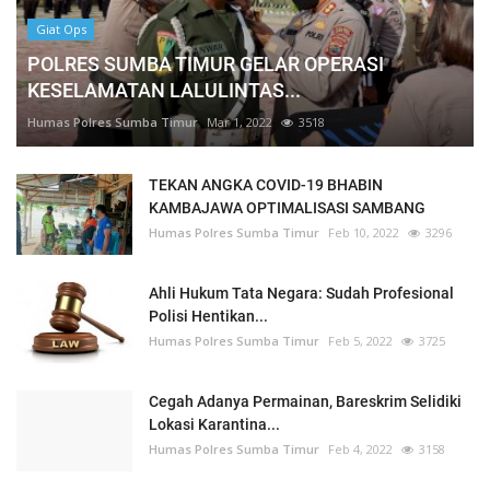
Giat Ops
POLRES SUMBA TIMUR GELAR OPERASI
KESELAMATAN LALULINTAS...
Humas Polres Sumba Timur
Mar 1, 2022
3518
TEKAN ANGKA COVID-19 BHABIN
KAMBAJAWA OPTIMALISASI SAMBANG
Humas Polres Sumba Timur
Feb 10, 2022
3296
Ahli Hukum Tata Negara: Sudah Profesional
Polisi Hentikan...
Humas Polres Sumba Timur
Feb 5, 2022
3725
Cegah Adanya Permainan, Bareskrim Selidiki
Lokasi Karantina...
Humas Polres Sumba Timur
Feb 4, 2022
3158