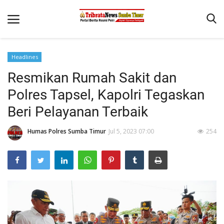
Headlines
Beranda
Resmikan Rumah Sakit dan
Terms & Conditions
Polres Tapsel, Kapolri Tegaskan
Reskrim
Beri Pelayanan Terbaik
Binkam
Humas Polres Sumba Timur
Jul 5, 2023 07:00
254
Giat Ops
Polisi Kita
Mitra Polisi
Lantas
Jurnal Kamtibmas