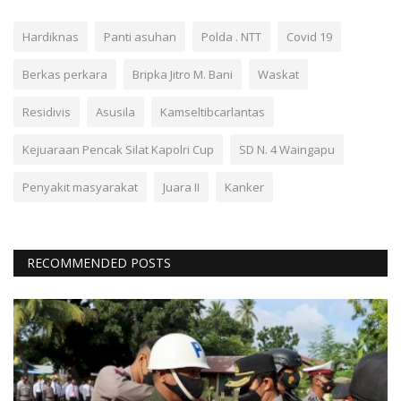
Hardiknas
Panti asuhan
Polda . NTT
Covid 19
Berkas perkara
Bripka Jitro M. Bani
Waskat
Residivis
Asusila
Kamseltibcarlantas
Kejuaraan Pencak Silat Kapolri Cup
SD N. 4 Waingapu
Penyakit masyarakat
Juara II
Kanker
RECOMMENDED POSTS