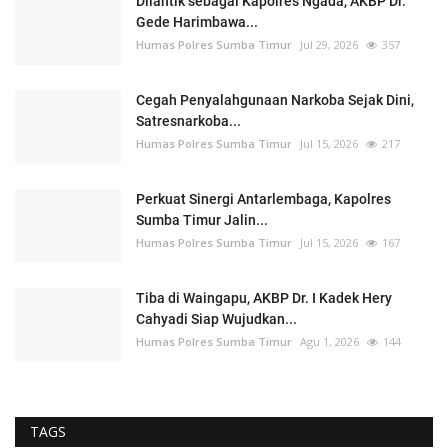
Dilantik sebagai Kapolres Ngada, AKBP Dr.
Gede Harimbawa...
Humas Polres Sumba Timur
Jul 29, 2026
357
Cegah Penyalahgunaan Narkoba Sejak Dini,
Satresnarkoba...
Humas Polres Sumba Timur
Jul 15, 2026
217
Perkuat Sinergi Antarlembaga, Kapolres
Sumba Timur Jalin...
Humas Polres Sumba Timur
Jul 15, 2026
167
Tiba di Waingapu, AKBP Dr. I Kadek Hery
Cahyadi Siap Wujudkan...
Humas Polres Sumba Timur
Agu 1, 2026
144
TAGS