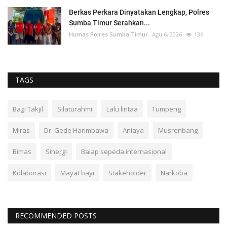
Berkas Perkara Dinyatakan Lengkap, Polres
Sumba Timur Serahkan...
Humas Polres Sumba Timur
Agu 6, 2026
136
TAGS
Bagi Takjil
Silaturahmi
Lalu lintaa
Tumpeng
Miras
Dr. Gede Harimbawa
Aniaya
Musrenbang
Bimas
Sinergi
Balap sepeda internasional
Kolaborasi
Mayat bayi
Stakeholder
Narkoba
RECOMMENDED POSTS