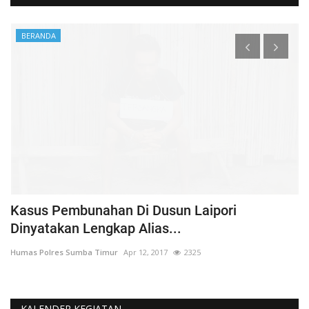
BERANDA
Kasus Pembunahan Di Dusun Laipori
I
Dinyatakan Lengkap Alias...
T
Humas Polres Sumba Timur
Apr 12, 2017
2325
Hu
KALENDER KEGIATAN