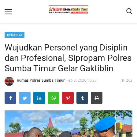
BERANDA
Beranda
Wujudkan Personel yang Disiplin
Terms & Conditions
dan Profesional, Sipropam Polres
Reskrim
Sumba Timur Gelar Gaktiblin
Binkam
Humas Polres Sumba Timur
Feb 3, 2026 10:33
262
Giat Ops
Polisi Kita
Mitra Polisi
Lantas
Jurnal Kamtibmas