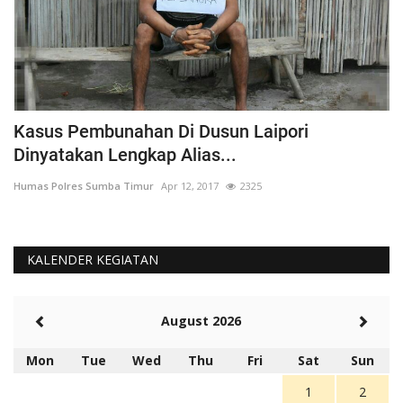
Kasus Pembunahan Di Dusun Laipori
I
Dinyatakan Lengkap Alias...
T
Humas Polres Sumba Timur
Apr 12, 2017
2325
Hu
KALENDER KEGIATAN
August 2026
Mon
Tue
Wed
Thu
Fri
Sat
Sun
1
2