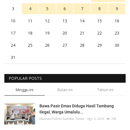
3
4
5
6
7
8
9
10
11
12
13
14
15
16
17
18
19
20
21
22
23
24
25
26
27
28
29
30
31
POPULAR POSTS
Minggu ini
Bulan ini
Tahun ini
Bawa Pasir Emas Diduga Hasil Tambang
Ilegal, Warga Umalulu...
Humas Polres Sumba Timur
Agu 5, 2026
368