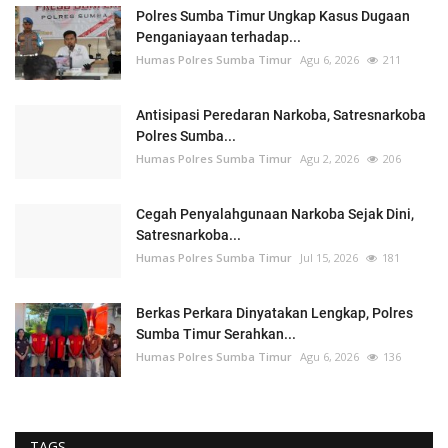
Polres Sumba Timur Ungkap Kasus Dugaan
Penganiayaan terhadap...
Humas Polres Sumba Timur
Agu 6, 2026
211
Antisipasi Peredaran Narkoba, Satresnarkoba
Polres Sumba...
Humas Polres Sumba Timur
Agu 2, 2026
206
Cegah Penyalahgunaan Narkoba Sejak Dini,
Satresnarkoba...
Humas Polres Sumba Timur
Jul 15, 2026
181
Berkas Perkara Dinyatakan Lengkap, Polres
Sumba Timur Serahkan...
Humas Polres Sumba Timur
Agu 6, 2026
136
TAGS