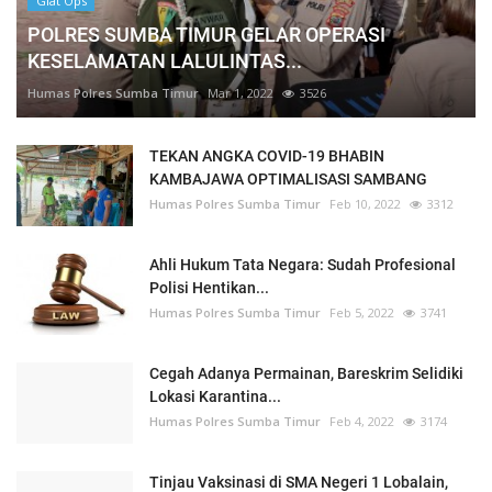
Giat Ops
POLRES SUMBA TIMUR GELAR OPERASI
KESELAMATAN LALULINTAS...
Humas Polres Sumba Timur
Mar 1, 2022
3526
TEKAN ANGKA COVID-19 BHABIN
KAMBAJAWA OPTIMALISASI SAMBANG
Humas Polres Sumba Timur
Feb 10, 2022
3312
Ahli Hukum Tata Negara: Sudah Profesional
Polisi Hentikan...
Humas Polres Sumba Timur
Feb 5, 2022
3741
Cegah Adanya Permainan, Bareskrim Selidiki
Lokasi Karantina...
Humas Polres Sumba Timur
Feb 4, 2022
3174
Tinjau Vaksinasi di SMA Negeri 1 Lobalain,