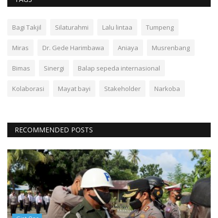
Bagi Takjil
Silaturahmi
Lalu lintaa
Tumpeng
Miras
Dr. Gede Harimbawa
Aniaya
Musrenbang
Bimas
Sinergi
Balap sepeda internasional
Kolaborasi
Mayat bayi
Stakeholder
Narkoba
RECOMMENDED POSTS