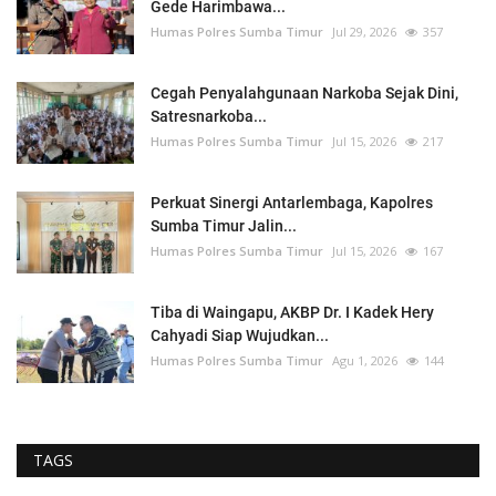
Gede Harimbawa...
Humas Polres Sumba Timur
Jul 29, 2026
357
Cegah Penyalahgunaan Narkoba Sejak Dini,
Satresnarkoba...
Humas Polres Sumba Timur
Jul 15, 2026
217
Perkuat Sinergi Antarlembaga, Kapolres
Sumba Timur Jalin...
Humas Polres Sumba Timur
Jul 15, 2026
167
Tiba di Waingapu, AKBP Dr. I Kadek Hery
Cahyadi Siap Wujudkan...
Humas Polres Sumba Timur
Agu 1, 2026
144
TAGS