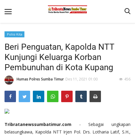
Polisi Kita
Beranda
Beri Penguatan, Kapolda NTT
Terms & Conditions
Kunjungi Keluarga Korban
Reskrim
Pembunuhan di Kota Kupang
Binkam
Humas Polres Sumba Timur
Des 11, 2021 01:00
456
Giat Ops
Polisi Kita
Mitra Polisi
Lantas
Tribratanewssumbatimur.com
- Sebagai ungkapan
Jurnal Kamtibmas
belasungkawa, Kapolda NTT Irjen Pol. Drs. Lotharia Latif, S.H.,