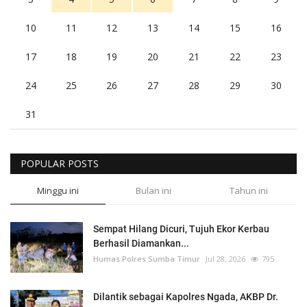
10
11
12
13
14
15
16
17
18
19
20
21
22
23
24
25
26
27
28
29
30
31
POPULAR POSTS
Minggu ini
Bulan ini
Tahun ini
Sempat Hilang Dicuri, Tujuh Ekor Kerbau
Berhasil Diamankan...
Humas Polres Sumba Timur
Jul 28, 2026
795
Dilantik sebagai Kapolres Ngada, AKBP Dr.