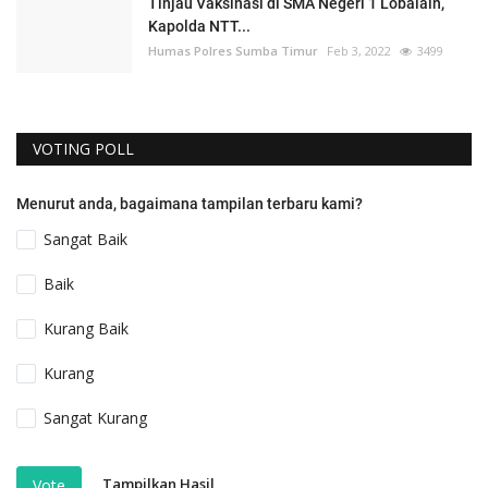
Tinjau Vaksinasi di SMA Negeri 1 Lobalain,
Kapolda NTT...
Humas Polres Sumba Timur
Feb 3, 2022
3499
VOTING POLL
Menurut anda, bagaimana tampilan terbaru kami?
Sangat Baik
Baik
Kurang Baik
Kurang
Sangat Kurang
Tampilkan Hasil
Vote