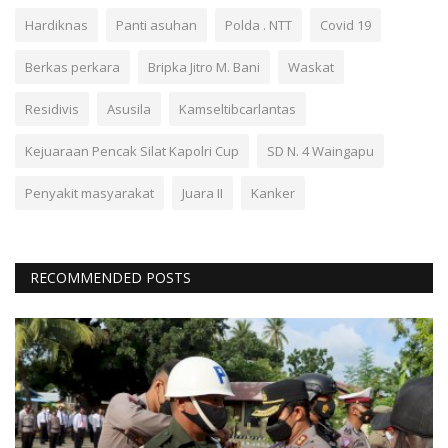
Hardiknas
Panti asuhan
Polda . NTT
Covid 19
Berkas perkara
Bripka Jitro M. Bani
Waskat
Residivis
Asusila
Kamseltibcarlantas
Kejuaraan Pencak Silat Kapolri Cup
SD N. 4 Waingapu
Penyakit masyarakat
Juara II
Kanker
RECOMMENDED POSTS