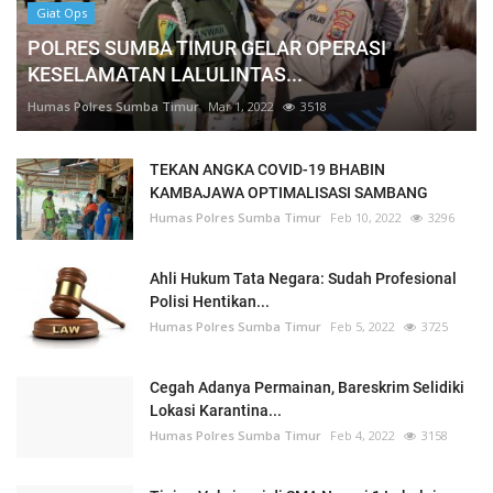
Giat Ops
POLRES SUMBA TIMUR GELAR OPERASI
KESELAMATAN LALULINTAS...
Humas Polres Sumba Timur
Mar 1, 2022
3518
TEKAN ANGKA COVID-19 BHABIN
KAMBAJAWA OPTIMALISASI SAMBANG
Humas Polres Sumba Timur
Feb 10, 2022
3296
Ahli Hukum Tata Negara: Sudah Profesional
Polisi Hentikan...
Humas Polres Sumba Timur
Feb 5, 2022
3725
Cegah Adanya Permainan, Bareskrim Selidiki
Lokasi Karantina...
Humas Polres Sumba Timur
Feb 4, 2022
3158