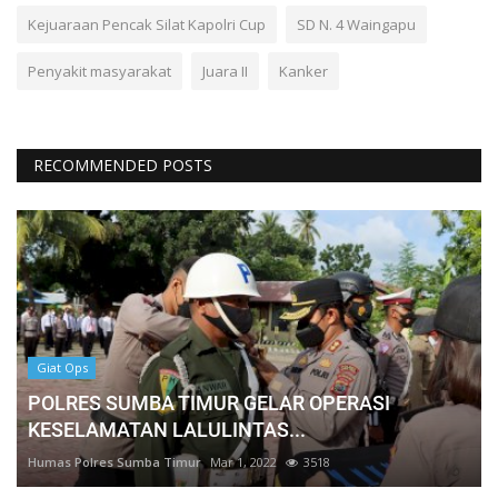
Kejuaraan Pencak Silat Kapolri Cup
SD N. 4 Waingapu
Penyakit masyarakat
Juara II
Kanker
RECOMMENDED POSTS
Giat Ops
POLRES SUMBA TIMUR GELAR OPERASI
KESELAMATAN LALULINTAS...
Humas Polres Sumba Timur
Mar 1, 2022
3518