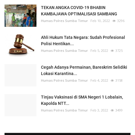
TEKAN ANGKA COVID-19 BHABIN
KAMBAJAWA OPTIMALISASI SAMBANG
Humas Polres Sumba Timur
Feb 10, 2022
3296
Ahli Hukum Tata Negara: Sudah Profesional
Polisi Hentikan...
Humas Polres Sumba Timur
Feb 5, 2022
3725
Cegah Adanya Permainan, Bareskrim Selidiki
Lokasi Karantina...
Humas Polres Sumba Timur
Feb 4, 2022
3158
Tinjau Vaksinasi di SMA Negeri 1 Lobalain,
Kapolda NTT...
Humas Polres Sumba Timur
Feb 3, 2022
3499