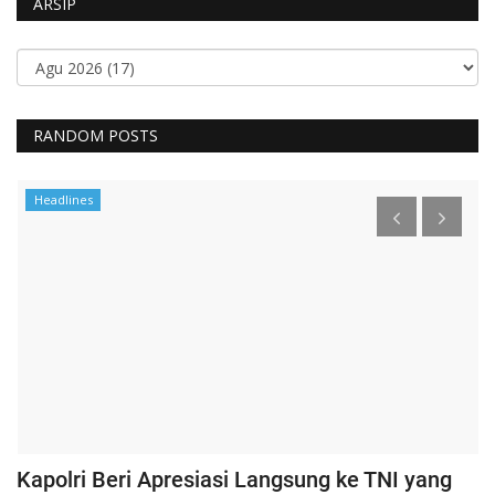
ARSIP
RANDOM POSTS
Headlines
Kapolri Beri Apresiasi Langsung ke TNI yang
K