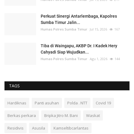
Perkuat Sinergi Antarlembaga, Kapolres
Sumba Timur Jalin...
Humas Polres Sumba Timur
Jul 15, 2026
167
Tiba di Waingapu, AKBP Dr. I Kadek Hery
Cahyadi Siap Wujudkan...
Humas Polres Sumba Timur
Agu 1, 2026
144
TAGS
Hardiknas
Panti asuhan
Polda . NTT
Covid 19
Berkas perkara
Bripka Jitro M. Bani
Waskat
Residivis
Asusila
Kamseltibcarlantas