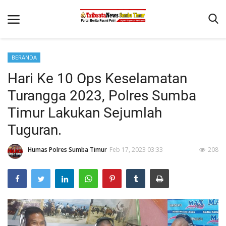
BERANDA
Beranda
Hari Ke 10 Ops Keselamatan
Terms & Conditions
Turangga 2023, Polres Sumba
Reskrim
Timur Lakukan Sejumlah
Tuguran.
Binkam
Giat Ops
Humas Polres Sumba Timur
Feb 17, 2023 03:33
208
Polisi Kita
Mitra Polisi
Lantas
Jurnal Kamtibmas