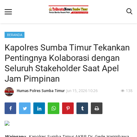
BERANDA
Beranda
Kapolres Sumba Timur Tekankan
Terms & Conditions
Pentingnya Kolaborasi dengan
Reskrim
Seluruh Stakeholder Saat Apel
Jam Pimpinan
Binkam
Giat Ops
Humas Polres Sumba Timur
Jun 15, 2026 10:26
138
Polisi Kita
Mitra Polisi
Lantas
Jurnal Kamtibmas
Waingapu_
Kapolres Sumba Timur AKBP Dr. Gede Harimbawa