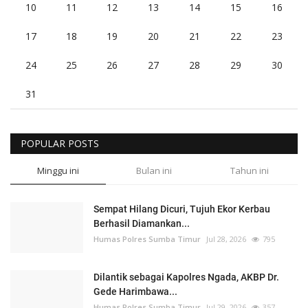
10
11
12
13
14
15
16
17
18
19
20
21
22
23
24
25
26
27
28
29
30
31
POPULAR POSTS
Minggu ini
Bulan ini
Tahun ini
Sempat Hilang Dicuri, Tujuh Ekor Kerbau
Berhasil Diamankan...
Humas Polres Sumba Timur
Jul 28, 2026
795
Dilantik sebagai Kapolres Ngada, AKBP Dr.
Gede Harimbawa...
Humas Polres Sumba Timur
Jul 29, 2026
357