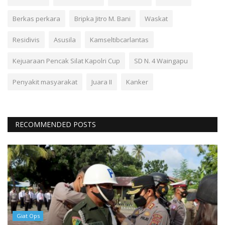
Berkas perkara
Bripka Jitro M. Bani
Waskat
Residivis
Asusila
Kamseltibcarlantas
Kejuaraan Pencak Silat Kapolri Cup
SD N. 4 Waingapu
Penyakit masyarakat
Juara II
Kanker
RECOMMENDED POSTS
Giat Ops