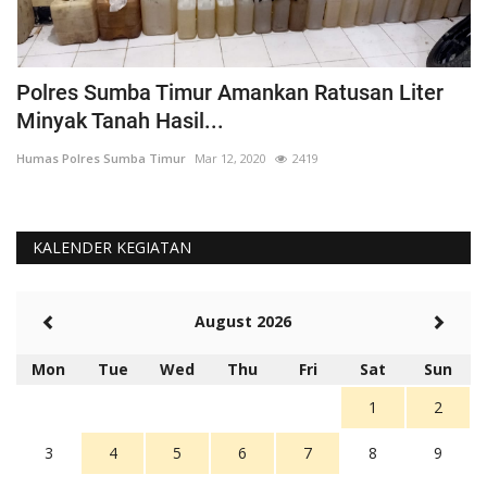
Polres Sumba Timur Amankan Ratusan Liter
K
Minyak Tanah Hasil...
'
Humas Polres Sumba Timur
Mar 12, 2020
2419
Hu
KALENDER KEGIATAN
August 2026
Mon
Tue
Wed
Thu
Fri
Sat
Sun
1
2
3
4
5
6
7
8
9