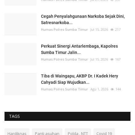
Cegah Penyalahgunaan Narkoba Sejak Dini,
Satresnarkoba...
Humas Polres Sumba Timur
Jul 15, 2026
217
Perkuat Sinergi Antarlembaga, Kapolres
Sumba Timur Jalin...
Humas Polres Sumba Timur
Jul 15, 2026
167
Tiba di Waingapu, AKBP Dr. I Kadek Hery
Cahyadi Siap Wujudkan...
Humas Polres Sumba Timur
Agu 1, 2026
144
TAGS
Hardiknas
Panti asuhan
Polda . NTT
Covid 19