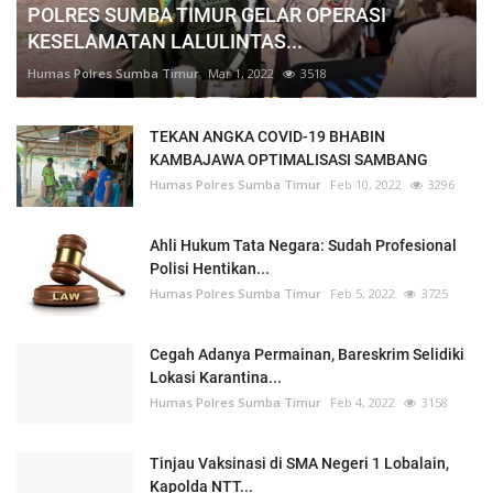
POLRES SUMBA TIMUR GELAR OPERASI
KESELAMATAN LALULINTAS...
Humas Polres Sumba Timur
Mar 1, 2022
3518
TEKAN ANGKA COVID-19 BHABIN
KAMBAJAWA OPTIMALISASI SAMBANG
Humas Polres Sumba Timur
Feb 10, 2022
3296
Ahli Hukum Tata Negara: Sudah Profesional
Polisi Hentikan...
Humas Polres Sumba Timur
Feb 5, 2022
3725
Cegah Adanya Permainan, Bareskrim Selidiki
Lokasi Karantina...
Humas Polres Sumba Timur
Feb 4, 2022
3158
Tinjau Vaksinasi di SMA Negeri 1 Lobalain,
Kapolda NTT...