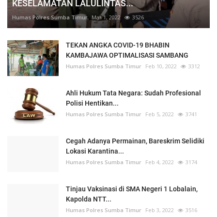
KESELAMATAN LALULINTAS...
Humas Polres Sumba Timur
Mar 1, 2022
3526
TEKAN ANGKA COVID-19 BHABIN
KAMBAJAWA OPTIMALISASI SAMBANG
Humas Polres Sumba Timur
Feb 10, 2022
3312
Ahli Hukum Tata Negara: Sudah Profesional
Polisi Hentikan...
Humas Polres Sumba Timur
Feb 5, 2022
3741
Cegah Adanya Permainan, Bareskrim Selidiki
Lokasi Karantina...
Humas Polres Sumba Timur
Feb 4, 2022
3174
Tinjau Vaksinasi di SMA Negeri 1 Lobalain,
Kapolda NTT...
Humas Polres Sumba Timur
Feb 3, 2022
3516