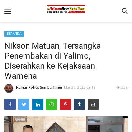
BERANDA
Beranda
Nikson Matuan, Tersangka
Terms & Conditions
Penembakan di Yalimo,
Reskrim
Diserahkan ke Kejaksaan
Wamena
Binkam
Giat Ops
Humas Polres Sumba Timur
Mar 26, 2025 03:18
258
Polisi Kita
Mitra Polisi
Lantas
Jurnal Kamtibmas