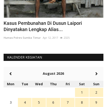
Kasus Pembunahan Di Dusun Laipori
I
Dinyatakan Lengkap Alias...
T
Humas Polres Sumba Timur
Apr 12, 2017
2325
Hu
KALENDER KEGIATAN
August 2026
Mon
Tue
Wed
Thu
Fri
Sat
Sun
1
2
3
4
5
6
7
8
9