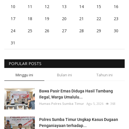
10
11
12
13
14
15
16
17
18
19
20
21
22
23
24
25
26
27
28
29
30
31
POPULAR POSTS
Minggu ini
Bulan ini
Tahun ini
Bawa Pasir Emas Diduga Hasil Tambang
Ilegal, Warga Umalulu...
Humas Polres Sumba Timur
Agu 5, 2026
368
Polres Sumba Timur Ungkap Kasus Dugaan
Penganiayaan terhadap...