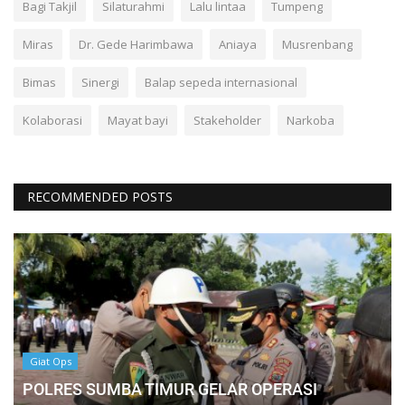
Bagi Takjil
Silaturahmi
Lalu lintaa
Tumpeng
Miras
Dr. Gede Harimbawa
Aniaya
Musrenbang
Bimas
Sinergi
Balap sepeda internasional
Kolaborasi
Mayat bayi
Stakeholder
Narkoba
RECOMMENDED POSTS
Giat Ops
POLRES SUMBA TIMUR GELAR OPERASI