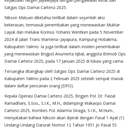
Kejaksaan Negeri Jayawijaya dengan pengawalan ketat dari
Satgas Ops Damai Cartenz-2025.
Nikson Matuan diketahui terlibat dalam sejumlah aksi
kekerasan, termasuk penembakan yang menewaskan Muktar
Layuk dan melukai Korinus Yohanis Wentken pada 5 November
2024 di Jalan Trans Wamena–Jayapura, Kampung Hobakma,
Kabupaten Yalimo. Ia juga terlibat dalam insiden penembakan
yang menewaskan Brigpol Anumerta Iqbal, anggota Brimob Ops
Damai Cartenz-2025, pada 17 Januari 2025 di lokasi yang sama.
Tersangka ditangkap oleh Satgas Ops Damai Cartenz-2025 di
Kabupaten Yalimo pada 2 Februari 2025 setelah sempat masuk
dalam daftar pencarian orang (DPO).
Kepala Operasi Damai Cartenz-2025, Brigjen Pol. Dr. Faizal
Ramadhani, S.Sos., S.I.K., M.H., didampingi Wakaops Damai
Cartenz-2025, Kombes Pol. Adarma Sinaga, S.I.K., M.Hum.,
menyatakan bahwa Nikson akan dijerat dengan Pasal 1 Ayat (1)
Undang-Undang Darurat Nomor 12 Tahun 1951 Jo Pasal 55