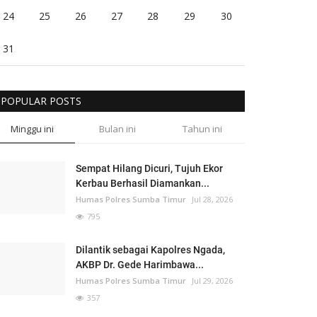
24
25
26
27
28
29
30
31
POPULAR POSTS
Minggu ini
Bulan ini
Tahun ini
Sempat Hilang Dicuri, Tujuh Ekor
Kerbau Berhasil Diamankan...
Humas Polres Sumba Timur
Jul 28, 2026
795
Dilantik sebagai Kapolres Ngada,
AKBP Dr. Gede Harimbawa...
Humas Polres Sumba Timur
Jul 29, 2026
357