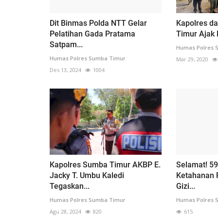
Dit Binmas Polda NTT Gelar
Kapolres d
Pelatihan Gada Pratama
Timur Ajak 
Satpam...
Humas Polres 
Humas Polres Sumba Timur
Mar 29, 2020
Des 13, 2024
1004
Kapolres Sumba Timur AKBP E.
Selamat! 5
Jacky T. Umbu Kaledi
Ketahanan 
Tegaskan...
Gizi...
Humas Polres Sumba Timur
Humas Polres 
Agu 28, 2024
820
615