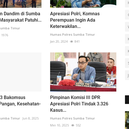
an Dandim di Sumba
Apresiasi Polri, Komnas
Masyarakat Patuhi...
Perempuan Ingin Ada
Keterwakilan...
Sumba Timur
Humas Polres Sumba Timur
1976
Jan 20, 2024
841
93 Bakomsus
Pimpinan Komisi III DPR
Pangan, Kesehatan-
Apresiasi Polri Tindak 3.326
Kasus...
Sumba Timur
Jun 8, 2025
Humas Polres Sumba Timur
Mei 10, 2025
552