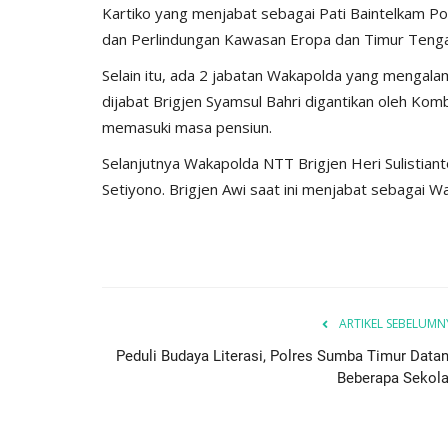
Kartiko yang menjabat sebagai Pati Baintelkam Po
ay...
Ketahanan Pangan Melalui...
dan Perlindungan Kawasan Eropa dan Timur Teng
, 2025
527
Humas Polres Sumba Timur
Jan 16, 2025
793
Selain itu, ada 2 jabatan Wakapolda yang mengal
dijabat Brigjen Syamsul Bahri digantikan oleh Kom
memasuki masa pensiun.
Selanjutnya Wakapolda NTT Brigjen Heri Sulistian
Setiyono. Brigjen Awi saat ini menjabat sebagai W
ARTIKEL SEBELUMN
Peduli Budaya Literasi, Polres Sumba Timur Datan
Beberapa Sekola