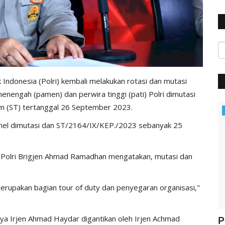
 Indonesia (Polri) kembali melakukan rotasi dan mutasi
menengah (pamen) dan perwira tinggi (pati) Polri dimutasi
am (ST) tertanggal 26 September 2023.
Polisi Kita
el dimutasi dan ST/2164/IX/KEP./2023 sebanyak 25
 Polri Brigjen Ahmad Ramadhan mengatakan, mutasi dan
 merupakan bagian tour of duty dan penyegaran organisasi,"
nya Irjen Ahmad Haydar digantikan oleh Irjen Achmad
ung
Jelang Hut Polwan Ke 68, Kapolres
P