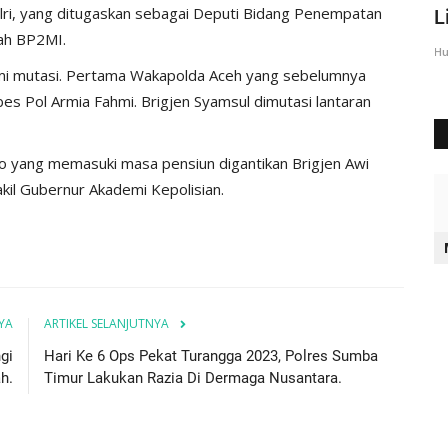
lri, yang ditugaskan sebagai Deputi Bidang Penempatan
Sumba Timur Beri Arahan...
L
ah BP2MI.
Humas Polres Sumba Timur
Agu 23, 2016
2028
Hu
ami mutasi. Pertama Wakapolda Aceh yang sebelumnya
bes Pol Armia Fahmi. Brigjen Syamsul dimutasi lantaran
to yang memasuki masa pensiun digantikan Brigjen Awi
akil Gubernur Akademi Kepolisian.
YA
ARTIKEL SELANJUTNYA
gi
Hari Ke 6 Ops Pekat Turangga 2023, Polres Sumba
h.
Timur Lakukan Razia Di Dermaga Nusantara.