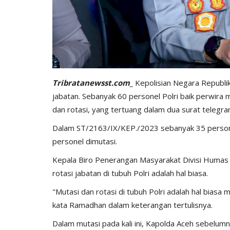
Tribratanewsst.com_
Kepolisian Negara Republik
jabatan. Sebanyak 60 personel Polri baik perwira 
dan rotasi, yang tertuang dalam dua surat telegr
BERANDA
Dalam ST/2163/IX/KEP./2023 sebanyak 35 person
personel dimutasi.
Kepala Biro Penerangan Masyarakat Divisi Humas
rotasi jabatan di tubuh Polri adalah hal biasa.
"Mutasi dan rotasi di tubuh Polri adalah hal biasa
kata Ramadhan dalam keterangan tertulisnya.
Dalam mutasi pada kali ini, Kapolda Aceh sebelum
bu Personel
Polres Sumba Timur Terus Duk