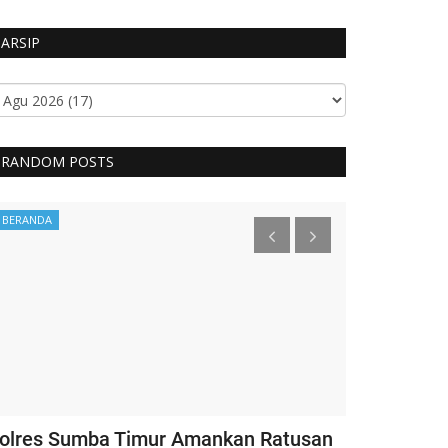
ARSIP
RANDOM POSTS
BERANDA
Headlines
olres Sumba Timur Amankan Ratusan
Kapolri Ber