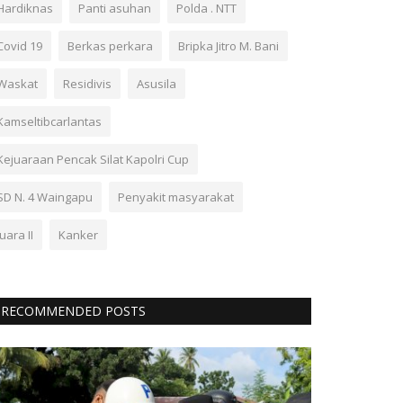
Hardiknas
Panti asuhan
Polda . NTT
Covid 19
Berkas perkara
Bripka Jitro M. Bani
Waskat
Residivis
Asusila
Kamseltibcarlantas
Kejuaraan Pencak Silat Kapolri Cup
SD N. 4 Waingapu
Penyakit masyarakat
Juara II
Kanker
RECOMMENDED POSTS