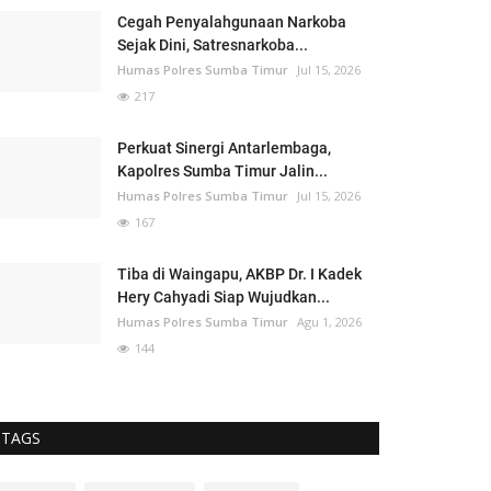
Cegah Penyalahgunaan Narkoba
Sejak Dini, Satresnarkoba...
Humas Polres Sumba Timur
Jul 15, 2026
217
Perkuat Sinergi Antarlembaga,
Kapolres Sumba Timur Jalin...
Humas Polres Sumba Timur
Jul 15, 2026
167
Tiba di Waingapu, AKBP Dr. I Kadek
Hery Cahyadi Siap Wujudkan...
Humas Polres Sumba Timur
Agu 1, 2026
144
TAGS