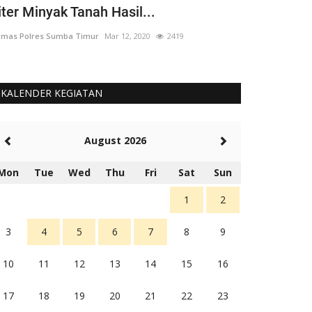
iter Minyak Tanah Hasil...
yang 'Berput
mas Polres Sumba Timur
Mar 12, 2020
2419
Humas Polres Su
KALENDER KEGIATAN
August 2026
Mon
Tue
Wed
Thu
Fri
Sat
Sun
1
2
3
4
5
6
7
8
9
10
11
12
13
14
15
16
17
18
19
20
21
22
23