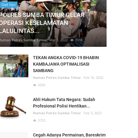
Giat Ops
POLRES SUMBA TIMUR GELAR
OPERASI KESELAMATAN
LALULINTAS...
Humas Polres Sumba Timur
Mar 1, 2022
3518
TEKAN ANGKA COVID-19 BHABIN
KAMBAJAWA OPTIMALISASI
SAMBANG
Humas Polres Sumba Timur
Feb 10, 2022
3296
Ahli Hukum Tata Negara: Sudah
Profesional Polisi Hentikan...
Humas Polres Sumba Timur
Feb 5, 2022
3725
Cegah Adanya Permainan, Bareskrim