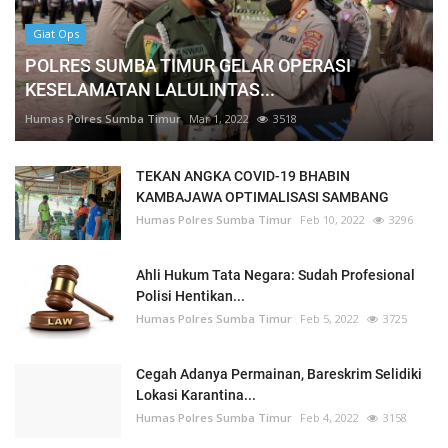
Giat Ops
POLRES SUMBA TIMUR GELAR OPERASI
KESELAMATAN LALULINTAS...
Humas Polres Sumba Timur
Mar 1, 2022
3518
TEKAN ANGKA COVID-19 BHABIN
KAMBAJAWA OPTIMALISASI SAMBANG
Humas Polres Sumba Timur
Feb 10, 2022
3296
Ahli Hukum Tata Negara: Sudah Profesional
Polisi Hentikan...
Humas Polres Sumba Timur
Feb 5, 2022
3725
Cegah Adanya Permainan, Bareskrim Selidiki
Lokasi Karantina...
Humas Polres Sumba Timur
Feb 4, 2022
3158