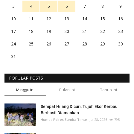
3
4
5
6
7
8
9
10
11
12
13
14
15
16
17
18
19
20
21
22
23
24
25
26
27
28
29
30
31
POPULAR POSTS
Minggu ini
Bulan ini
Tahun ini
Sempat Hilang Dicuri, Tujuh Ekor Kerbau
Berhasil Diamankan...
Humas Polres Sumba Timur
Jul 28, 2026
795