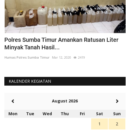
Polres Sumba Timur Amankan Ratusan Liter
K
Minyak Tanah Hasil...
'
Humas Polres Sumba Timur
Mar 12, 2020
2419
Hu
KALENDER KEGIATAN
August 2026
Mon
Tue
Wed
Thu
Fri
Sat
Sun
1
2