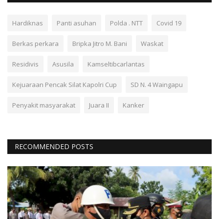
Hardiknas
Panti asuhan
Polda . NTT
Covid 19
Berkas perkara
Bripka Jitro M. Bani
Waskat
Residivis
Asusila
Kamseltibcarlantas
Kejuaraan Pencak Silat Kapolri Cup
SD N. 4 Waingapu
Penyakit masyarakat
Juara II
Kanker
RECOMMENDED POSTS