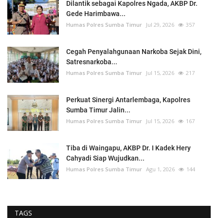
Dilantik sebagai Kapolres Ngada, AKBP Dr.
Gede Harimbawa...
Humas Polres Sumba Timur
Jul 29, 2026
357
Cegah Penyalahgunaan Narkoba Sejak Dini,
Satresnarkoba...
Humas Polres Sumba Timur
Jul 15, 2026
217
Perkuat Sinergi Antarlembaga, Kapolres
Sumba Timur Jalin...
Humas Polres Sumba Timur
Jul 15, 2026
167
Tiba di Waingapu, AKBP Dr. I Kadek Hery
Cahyadi Siap Wujudkan...
Humas Polres Sumba Timur
Agu 1, 2026
144
TAGS