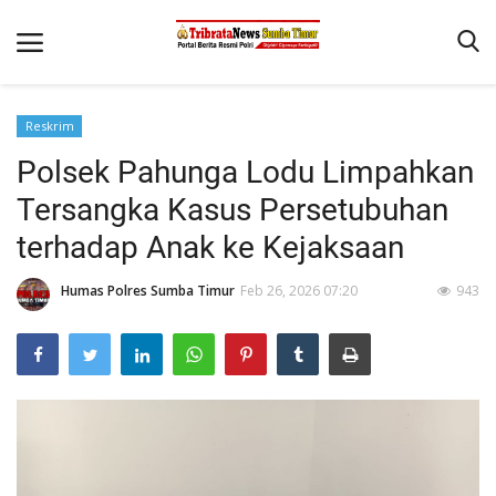
Reskrim
Beranda
Polsek Pahunga Lodu Limpahkan
Terms & Conditions
Tersangka Kasus Persetubuhan
Reskrim
terhadap Anak ke Kejaksaan
Binkam
Humas Polres Sumba Timur
Feb 26, 2026 07:20
943
Giat Ops
Polisi Kita
Mitra Polisi
Lantas
Jurnal Kamtibmas