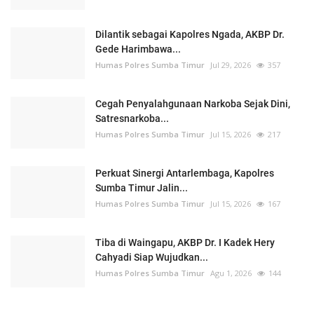
Dilantik sebagai Kapolres Ngada, AKBP Dr.
Gede Harimbawa...
Humas Polres Sumba Timur
Jul 29, 2026
357
Cegah Penyalahgunaan Narkoba Sejak Dini,
Satresnarkoba...
Humas Polres Sumba Timur
Jul 15, 2026
217
Perkuat Sinergi Antarlembaga, Kapolres
Sumba Timur Jalin...
Humas Polres Sumba Timur
Jul 15, 2026
167
Tiba di Waingapu, AKBP Dr. I Kadek Hery
Cahyadi Siap Wujudkan...
Humas Polres Sumba Timur
Agu 1, 2026
144