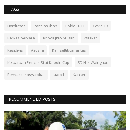
TAGS
Hardiknas
Panti asuhan
Polda . NTT
Covid 19
Berkas perkara
Bripka Jitro M. Bani
Waskat
Residivis
Asusila
Kamseltibcarlantas
Kejuaraan Pencak Silat Kapolri Cup
SD N. 4 Waingapu
Penyakit masyarakat
Juara II
Kanker
RECOMMENDED POSTS