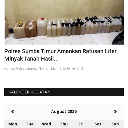
Polres Sumba Timur Amankan Ratusan Liter
K
Minyak Tanah Hasil...
'
Humas Polres Sumba Timur
Mar 12, 2020
2419
Hu
KALENDER KEGIATAN
August 2026
Mon
Tue
Wed
Thu
Fri
Sat
Sun