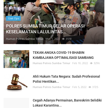
Giat Ops
POLRES SUMBA TIMUR GELAR OPERASI
KESELAMATAN LALULINTAS...
Humas Polres Sumba Timur
Mar 1, 2022
3518
TEKAN ANGKA COVID-19 BHABIN
KAMBAJAWA OPTIMALISASI SAMBANG
Humas Polres Sumba Timur
Feb 10, 2022
3296
Ahli Hukum Tata Negara: Sudah Profesional
Polisi Hentikan...
Humas Polres Sumba Timur
Feb 5, 2022
3725
Cegah Adanya Permainan, Bareskrim Selidiki
Lokasi Karantina...