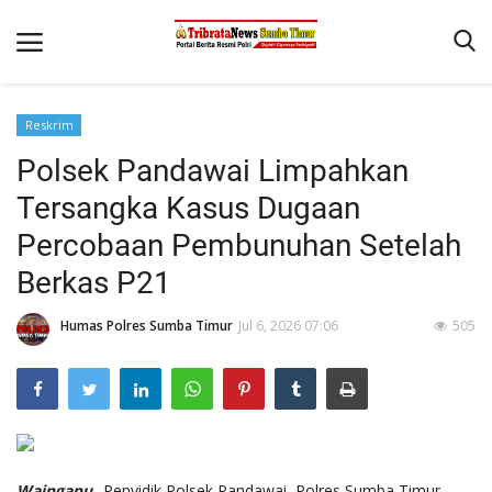
Reskrim
Beranda
Polsek Pandawai Limpahkan
Terms & Conditions
Tersangka Kasus Dugaan
Reskrim
Percobaan Pembunuhan Setelah
Berkas P21
Binkam
Giat Ops
Humas Polres Sumba Timur
Jul 6, 2026 07:06
505
Polisi Kita
Mitra Polisi
Lantas
Jurnal Kamtibmas
Waingapu_
Penyidik Polsek Pandawai, Polres Sumba Timur,