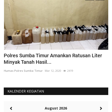
Polres Sumba Timur Amankan Ratusan Liter
K
Minyak Tanah Hasil...
'
Humas Polres Sumba Timur
Mar 12, 2020
2419
Hu
KALENDER KEGIATAN
August 2026