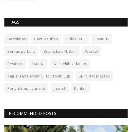
TAGS
Hardiknas
Panti asuhan
Polda . NTT
Covid 19
Berkas perkara
Bripka Jitro M. Bani
Waskat
Residivis
Asusila
Kamseltibcarlantas
Kejuaraan Pencak Silat Kapolri Cup
SD N. 4 Waingapu
Penyakit masyarakat
Juara II
Kanker
RECOMMENDED POSTS