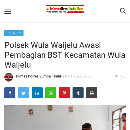
Polisi Kita
Beranda
Polsek Wula Waijelu Awasi
Terms & Conditions
Pembagian BST Kecamatan Wula
Reskrim
Waijelu
Binkam
Humas Polres Sumba Timur
Jul 10, 2020 07:06
425
Giat Ops
Polisi Kita
Mitra Polisi
Lantas
Jurnal Kamtibmas