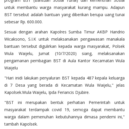
program BST (Bantuan Sosial Tunai) dari kementrian Sosial
untuk membantu warga masyarakat kurang mampu. Adapun
BST tersebut adalah bantuan yang diberikan berupa uang tunai
sebesar Rp. 600.000.
Sesuai dengan arahan Kapolres Sumba Timur AKBP Handrio
Wicaksono, S.I.K untuk melaksanakan pengawasan manakala
bantuan tersebut digulirkan kepada warga masyarakat, Polsek
Wula Waijelu, Jumat (10/7/2020) siang, melaksanakan
pengamanan pembagian BST di Aula Kantor Kecamatan Wula
Waijelu
"Hari inidi lakukan penyaluran BST kepada 487 kepala keluarga
di 7 Desa yang berada di Kecamatan Wula Waijelu," jelas
Kapolsek.Wula Waijelu, Ipda Feriancis Djubire.
"BST ini merupakan bentuk perhatian Pemerintah untuk
masyarakat terdampak covid 19, semoga dapat membantu
warga dalam pemenuhan kebutuhannya dimasa pendemi ini,"
tambah Kapolsek.