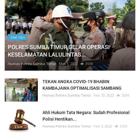
Giat Ops
POLRES SUMBA TIMUR GELAR OPERASI
KESELAMATAN LALULINTAS...
Humas Polres Sumba Timur
Mar 1, 2022
3518
TEKAN ANGKA COVID-19 BHABIN
KAMBAJAWA OPTIMALISASI SAMBANG
Humas Polres Sumba Timur
Feb 10, 2022
3296
Ahli Hukum Tata Negara: Sudah Profesional
Polisi Hentikan...
Humas Polres Sumba Timur
Feb 5, 2022
3725