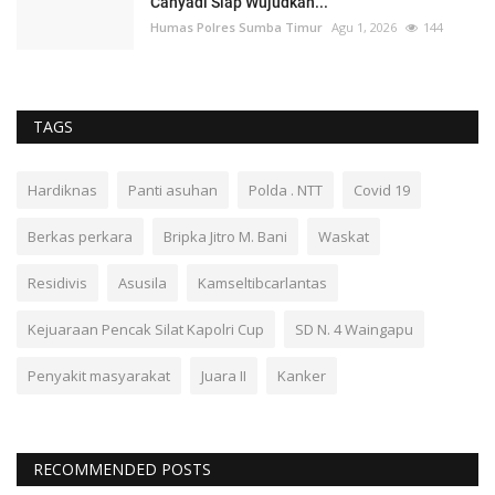
Cahyadi Siap Wujudkan...
Humas Polres Sumba Timur
Agu 1, 2026
144
TAGS
Hardiknas
Panti asuhan
Polda . NTT
Covid 19
Berkas perkara
Bripka Jitro M. Bani
Waskat
Residivis
Asusila
Kamseltibcarlantas
Kejuaraan Pencak Silat Kapolri Cup
SD N. 4 Waingapu
Penyakit masyarakat
Juara II
Kanker
RECOMMENDED POSTS