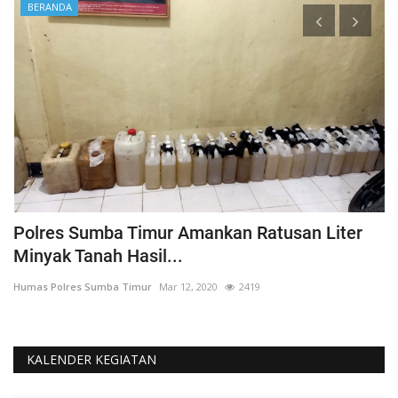
BERANDA
Polres Sumba Timur Amankan Ratusan Liter
K
Minyak Tanah Hasil...
'
Humas Polres Sumba Timur
Mar 12, 2020
2419
Hu
KALENDER KEGIATAN