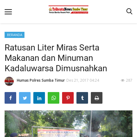
BERANDA
Beranda
Ratusan Liter Miras Serta
Terms & Conditions
Makanan dan Minuman
Reskrim
Kadaluwarsa Dimusnahkan
Binkam
Humas Polres Sumba Timur
Des 21, 2017 04:24
287
Giat Ops
Polisi Kita
Mitra Polisi
Lantas
Jurnal Kamtibmas