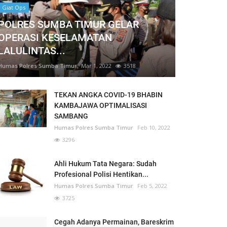
Giat Ops
POLRES SUMBA TIMUR GELAR
OPERASI KESELAMATAN
LALULINTAS...
Humas Polres Sumba Timur
Mar 1, 2022
3518
TEKAN ANGKA COVID-19 BHABIN
KAMBAJAWA OPTIMALISASI
SAMBANG
Humas Polres Sumba Timur
Feb 10, 2022
3296
Ahli Hukum Tata Negara: Sudah
Profesional Polisi Hentikan...
Humas Polres Sumba Timur
Feb 5, 2022
3725
Cegah Adanya Permainan, Bareskrim