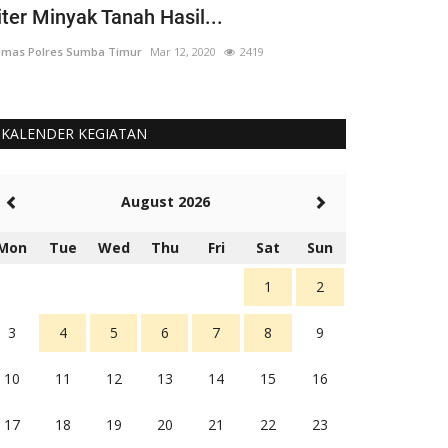
iter Minyak Tanah Hasil...
yang 'Berput
mas Polres Sumba Timur
Mar 12, 2020
2419
Humas Polres Su
KALENDER KEGIATAN
August 2026
Mon
Tue
Wed
Thu
Fri
Sat
Sun
1
2
3
4
5
6
7
8
9
10
11
12
13
14
15
16
17
18
19
20
21
22
23