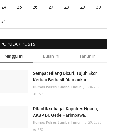
24
25
26
27
28
29
30
31
POPULAR POSTS
Minggu ini
Bulan ini
Tahun ini
Sempat Hilang Dicuri, Tujuh Ekor
Kerbau Berhasil Diamankan...
Humas Polres Sumba Timur
Jul 28, 2026
795
Dilantik sebagai Kapolres Ngada,
AKBP Dr. Gede Harimbawa...
Humas Polres Sumba Timur
Jul 29, 2026
357