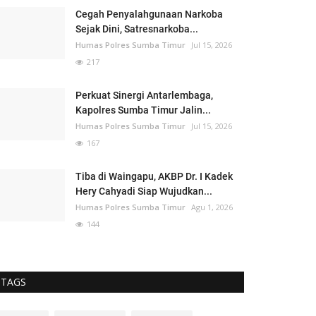
Cegah Penyalahgunaan Narkoba
Sejak Dini, Satresnarkoba...
Humas Polres Sumba Timur
Jul 15, 2026
217
Perkuat Sinergi Antarlembaga,
Kapolres Sumba Timur Jalin...
Humas Polres Sumba Timur
Jul 15, 2026
167
Tiba di Waingapu, AKBP Dr. I Kadek
Hery Cahyadi Siap Wujudkan...
Humas Polres Sumba Timur
Agu 1, 2026
144
TAGS