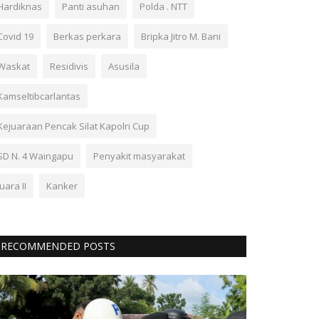
Hardiknas
Panti asuhan
Polda . NTT
Covid 19
Berkas perkara
Bripka Jitro M. Bani
Waskat
Residivis
Asusila
Kamseltibcarlantas
Kejuaraan Pencak Silat Kapolri Cup
SD N. 4 Waingapu
Penyakit masyarakat
Juara II
Kanker
RECOMMENDED POSTS