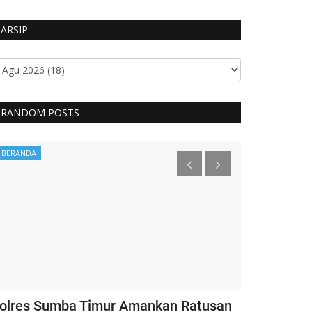
ARSIP
RANDOM POSTS
BERANDA
Headlines
olres Sumba Timur Amankan Ratusan
Kapolri Ber