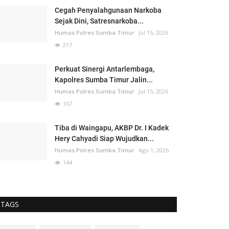
Cegah Penyalahgunaan Narkoba
Sejak Dini, Satresnarkoba...
Humas Polres Sumba Timur
Jul 15, 2026
217
Perkuat Sinergi Antarlembaga,
Kapolres Sumba Timur Jalin...
Humas Polres Sumba Timur
Jul 15, 2026
167
Tiba di Waingapu, AKBP Dr. I Kadek
Hery Cahyadi Siap Wujudkan...
Humas Polres Sumba Timur
Agu 1, 2026
144
TAGS