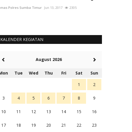
Bhabinkamt
mas Polres Sumba Timur
Jun 13, 2017
2305
Humas Polres Su
KALENDER KEGIATAN
August 2026
Mon
Tue
Wed
Thu
Fri
Sat
Sun
1
2
3
4
5
6
7
8
9
10
11
12
13
14
15
16
17
18
19
20
21
22
23