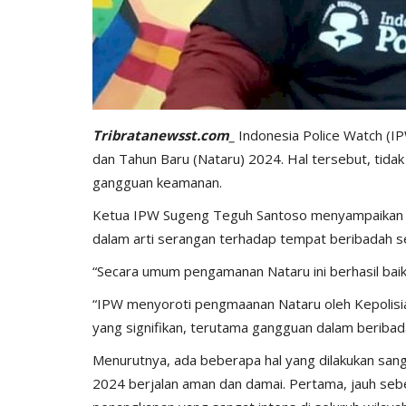
Tribratanewsst.com_
Indonesia Police Watch (I
dan Tahun Baru (Nataru) 2024. Hal tersebut, tida
gangguan keamanan.
BERANDA
Ketua IPW Sugeng Teguh Santoso menyampaikan jika
dalam arti serangan terhadap tempat beribadah s
“Secara umum pengamanan Nataru ini berhasil baik 
“IPW menyoroti pengmaanan Nataru oleh Kepolisian
yang signifikan, terutama gangguan dalam beriba
Menurutnya, ada beberapa hal yang dilakukan sang
2024 berjalan aman dan damai. Pertama, jauh se
ujud kerja sama
As SDM Kapolri Minta Humas P