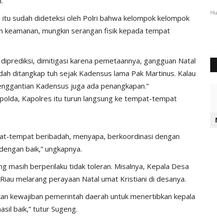
h.
Surabaya
Hu
in itu sudah dideteksi oleh Polri bahwa kelompok kelompok
Humas Polres Sumba Timur
Des 20, 2024
648
an keamanan, mungkin serangan fisik kepada tempat
ah diprediksi, dimitigasi karena pemetaannya, gangguan Natal
sudah ditangkap tuh sejak Kadensus lama Pak Martinus. Kalau
 penggantian Kadensus juga ada penangkapan.”
Kapolda, Kapolres itu turun langsung ke tempat-tempat
pat-tempat beribadah, menyapa, berkoordinasi dengan
dengan baik,” ungkapnya.
g masih berperilaku tidak toleran. Misalnya, Kepala Desa
iau melarang perayaan Natal umat Kristiani di desanya.
u kan kewajiban pemerintah daerah untuk menertibkan kepala
sil baik,” tutur Sugeng.