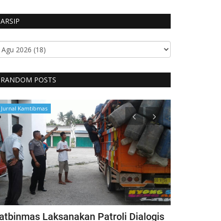
ARSIP
RANDOM POSTS
Jurnal Kamtibmas
BERANDA
atbinmas Laksanakan Patroli Dialogis
Dukung Ke