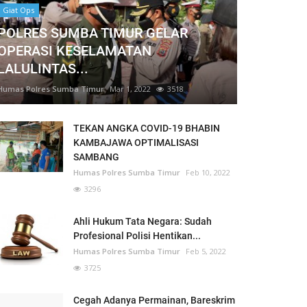
Giat Ops
POLRES SUMBA TIMUR GELAR
OPERASI KESELAMATAN
LALULINTAS...
Humas Polres Sumba Timur
Mar 1, 2022
3518
TEKAN ANGKA COVID-19 BHABIN
KAMBAJAWA OPTIMALISASI
SAMBANG
Humas Polres Sumba Timur
Feb 10, 2022
3296
Ahli Hukum Tata Negara: Sudah
Profesional Polisi Hentikan...
Humas Polres Sumba Timur
Feb 5, 2022
3725
Cegah Adanya Permainan, Bareskrim