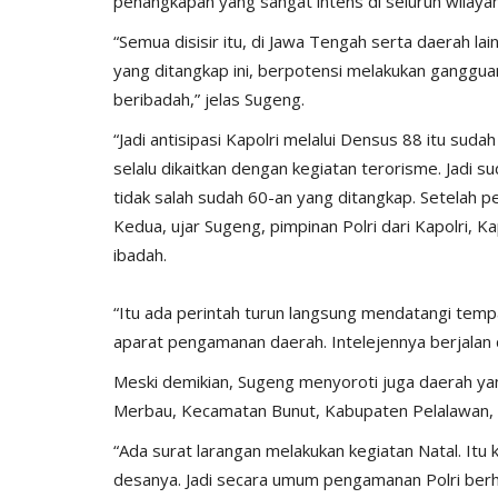
penangkapan yang sangat intens di seluruh wilaya
s...
Cooling System Hingga...
“Semua disisir itu, di Jawa Tengah serta daerah la
, 2017
2286
Humas Polres Sumba Timur
Nop 21, 2023
927
yang ditangkap ini, berpotensi melakukan ganggu
beribadah,” jelas Sugeng.
“Jadi antisipasi Kapolri melalui Densus 88 itu sud
selalu dikaitkan dengan kegiatan terorisme. Jadi 
tidak salah sudah 60-an yang ditangkap. Setelah
Kedua, ujar Sugeng, pimpinan Polri dari Kapolri, 
ibadah.
“Itu ada perintah turun langsung mendatangi tem
aparat pengamanan daerah. Intelejennya berjalan 
Meski demikian, Sugeng menyoroti juga daerah yan
Merbau, Kecamatan Bunut, Kabupaten Pelalawan, R
“Ada surat larangan melakukan kegiatan Natal. It
desanya. Jadi secara umum pengamanan Polri berha