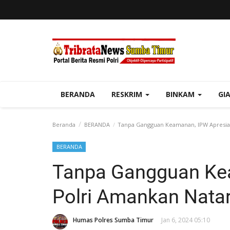
BERANDA
RESKRIM
BINKAM
GI
Beranda
BERANDA
Tanpa Gangguan Keamanan, IPW Apresias
BERANDA
Tanpa Gangguan Kea
Polri Amankan Nata
Humas Polres Sumba Timur
Jan 6, 2024 05:10