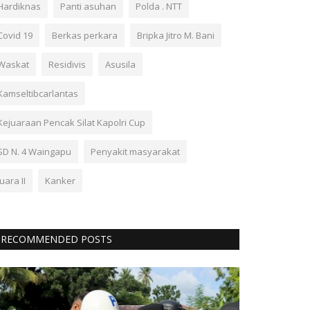
Hardiknas
Panti asuhan
Polda . NTT
Covid 19
Berkas perkara
Bripka Jitro M. Bani
Waskat
Residivis
Asusila
Kamseltibcarlantas
Kejuaraan Pencak Silat Kapolri Cup
SD N. 4 Waingapu
Penyakit masyarakat
Juara II
Kanker
RECOMMENDED POSTS