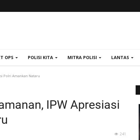
AT OPS
POLISI KITA
MITRA POLISI
LANTAS
i Polri Amankan Nataru
manan, IPW Apresiasi
ru
241