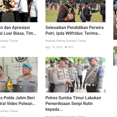
n dan Apresiasi
Selesaikan Pendidikan Perwira
i Luar Biasa, Tim...
Polri, Ipda Wilfridus: Terima...
Sumba Timur
Humas Polres Sumba Timur
268
Agu 16, 2024
802
s Polda Jatim Beri
Polres Sumba Timur Lakukan
Viral Video Polwan...
Pemeriksaan Senpi Rutin
kepada...
Sumba Timur
Humas Polres Sumba Timur