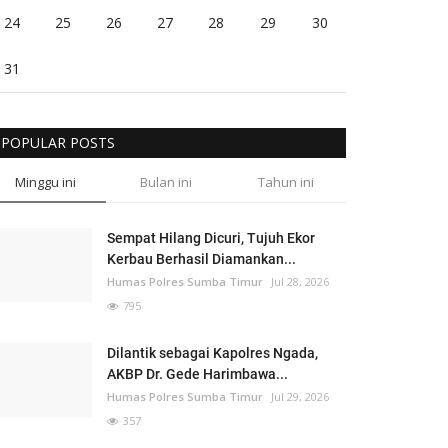
24
25
26
27
28
29
30
31
POPULAR POSTS
Minggu ini
Bulan ini
Tahun ini
Sempat Hilang Dicuri, Tujuh Ekor
Kerbau Berhasil Diamankan...
Humas Polres Sumba Timur
Jul 28, 2026
795
Dilantik sebagai Kapolres Ngada,
AKBP Dr. Gede Harimbawa...
Humas Polres Sumba Timur
Jul 29, 2026
357