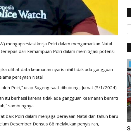
PW) mengapresiasi kerja Polri dalam mengamankan Natal
k terlepas dari kemampuan Polri dalam memitigasi potensi
Headlines
 dilihat data keamanan nyaris nihil tidak ada gangguan
elama perayaan Natal.
oleh Polri,” ucap Sugeng saat dihubungi, Jumat (5/1/2024).
 itu berhasil karena tidak ada gangguan keamanan berarti
dah,” sambungnya.
at baik Polri dalam menjaga perayaan Natal dan tahun baru
belum Desember Densus 88 melakukan penyisiran,
erkuat
Kapolri Pastikan Pengamanan Gereja di
S