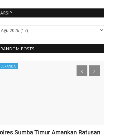
ARSIP
RANDOM POSTS
BERANDA
Headlines
olres Sumba Timur Amankan Ratusan
Kapolri Ber