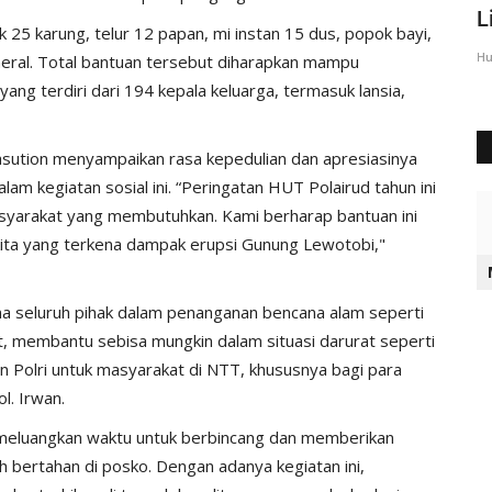
Sumba Timur Beri Arahan...
L
 25 karung, telur 12 papan, mi instan 15 dus, popok bayi,
Humas Polres Sumba Timur
Agu 23, 2016
2028
Hu
ineral. Total bantuan tersebut diharapkan mampu
ng terdiri dari 194 kepala keluarga, termasuk lansia,
asution menyampaikan rasa kepedulian dan apresiasinya
lam kegiatan sosial ini. “Peringatan HUT Polairud tahun ini
yarakat yang membutuhkan. Kami berharap bantuan ini
kita yang terkena dampak erupsi Gunung Lewotobi,"
ma seluruh pihak dalam penanganan bencana alam seperti
kat, membantu sebisa mungkin dalam situasi darurat seperti
n Polri untuk masyarakat di NTT, khususnya bagi para
l. Irwan.
a meluangkan waktu untuk berbincang dan memberikan
 bertahan di posko. Dengan adanya kegiatan ini,