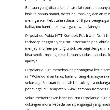
ay...
Ketahanan Pangan Melalui...
Bantuan yang disalurkan antara lain beras sebanyak
, 2025
527
Humas Polres Sumba Timur
Jan 16, 2025
793
biskuit, sabun mandi, deterjen, masker, dan air m
meringankan kebutuhan dasar 648 jiwa pengungsi ya
balita, ibu hamil, serta warga dewasa lainnya.
Dirpolairud Polda NTT Kombes Pol. Irwan Deffi N
terhadap anggota yang turut berpartisipasi aktif da
menjadi momen penting untuk berbagi dengan mas
bisa sedikit meringankan beban saudara-saudara 
ujarnya.
Dirpolairud juga menekankan pentingnya kerja sa
ini. "Polairud akan terus hadir di tengah masyara
sekarang. Bantuan ini adalah bentuk nyata dukunga
pengungsi di Kabupaten Sikka,” tambah Kombes Po
Selain menyerahkan bantuan, tim Ditpolairud jug
dukungan moral kepada para pengungsi yang masih