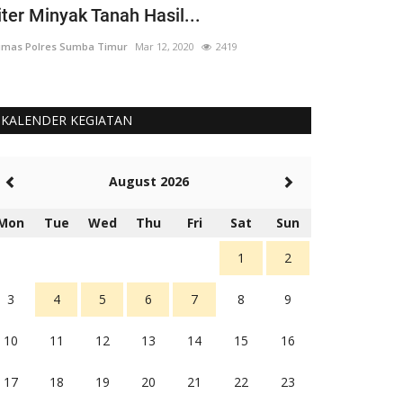
iter Minyak Tanah Hasil...
yang 'Berput
mas Polres Sumba Timur
Mar 12, 2020
2419
Humas Polres Su
KALENDER KEGIATAN
August 2026
Mon
Tue
Wed
Thu
Fri
Sat
Sun
1
2
3
4
5
6
7
8
9
10
11
12
13
14
15
16
17
18
19
20
21
22
23