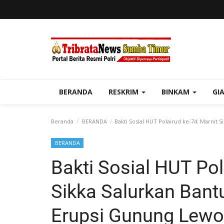
BERANDA
RESKRIM
BINKAM
GI
Beranda
BERANDA
Bakti Sosial HUT Polairud ke-74: Marnit
BERANDA
Bakti Sosial HUT Pol
Sikka Salurkan Bant
Erupsi Gunung Lewo