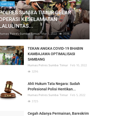
Giat Ops
POLRES SUMBA TIMUR GELAR
OPERASI KESELAMATAN
LALULINTAS...
Humas Polres Sumba Timur
Mar 1, 2022
3518
TEKAN ANGKA COVID-19 BHABIN
KAMBAJAWA OPTIMALISASI
SAMBANG
Humas Polres Sumba Timur
Feb 10, 2022
3296
Ahli Hukum Tata Negara: Sudah
Profesional Polisi Hentikan...
Humas Polres Sumba Timur
Feb 5, 2022
3725
Cegah Adanya Permainan, Bareskrim