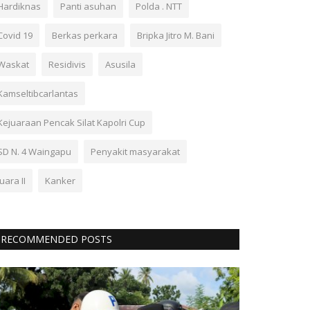
Hardiknas
Panti asuhan
Polda . NTT
Covid 19
Berkas perkara
Bripka Jitro M. Bani
Waskat
Residivis
Asusila
Kamseltibcarlantas
Kejuaraan Pencak Silat Kapolri Cup
SD N. 4 Waingapu
Penyakit masyarakat
Juara II
Kanker
RECOMMENDED POSTS