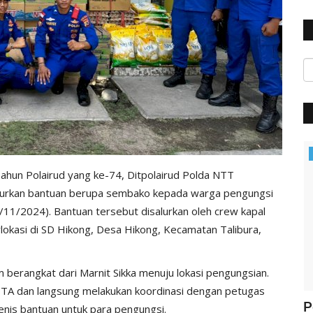
Polisi Kita
ahun Polairud yang ke-74, Ditpolairud Polda NTT
alurkan bantuan berupa sembako kepada warga pengungsi
11/2024). Bantuan tersebut disalurkan oleh crew kapal
rlokasi di SD Hikong, Desa Hikong, Kecamatan Talibura,
m berangkat dari Marnit Sikka menuju lokasi pengungsian.
ITA dan langsung melakukan koordinasi dengan petugas
ung
Jelang Hut Polwan Ke 68, Kapolres
P
nis bantuan untuk para pengungsi.