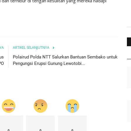
dan terhibur di tengah kesulitan yang mereka hadapi
YA
ARTIKEL SELANJUTNYA
us
Polairud Polda NTT Salurkan Bantuan Sembako untuk
PO
Pengungsi Erupsi Gunung Lewotobi...
0
0
0