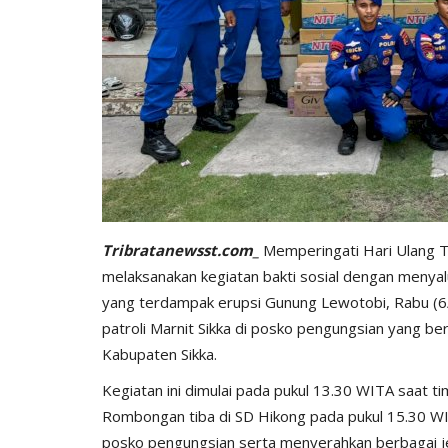
BERANDA
Tribratanewsst.com_
Memperingati Hari Ulang T
melaksanakan kegiatan bakti sosial dengan meny
yang terdampak erupsi Gunung Lewotobi, Rabu (6/
patroli Marnit Sikka di posko pengungsian yang be
Kabupaten Sikka.
Kegiatan ini dimulai pada pukul 13.30 WITA saat ti
Rombongan tiba di SD Hikong pada pukul 15.30 W
bu Personel
Polres Sumba Timur Terus Duk
posko pengungsian serta menyerahkan berbagai je