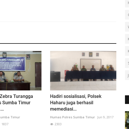
 Zebra Turangga
Hadiri sosialisasi, Polsek
es Sumba Timur
Haharu juga berhasil
..
memediasi...
Sumba Timur
Humas Polres Sumba Timur
Jun 9, 2017
1837
2303