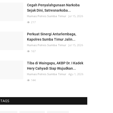
Cegah Penyalahgunaan Narkoba
Sejak Dini, Satresnarkoba...
Humas Polres Sumba Timur
Jul 15, 2026
217
Perkuat Sinergi Antarlembaga,
Kapolres Sumba Timur Jalin...
Humas Polres Sumba Timur
Jul 15, 2026
167
Tiba di Waingapu, AKBP Dr. I Kadek
Hery Cahyadi Siap Wujudkan...
Humas Polres Sumba Timur
Agu 1, 2026
144
TAGS