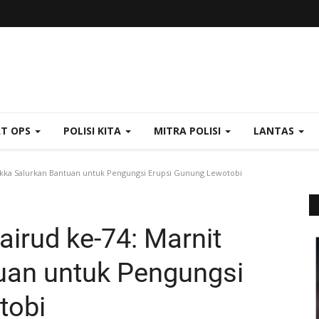
AT OPS
POLISI KITA
MITRA POLISI
LANTAS
 Sikka Salurkan Bantuan untuk Pengungsi Erupsi Gunung Lewotobi
airud ke-74: Marnit
uan untuk Pengungsi
tobi