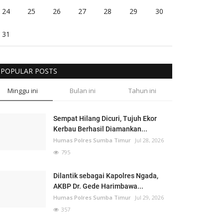
24
25
26
27
28
29
30
31
POPULAR POSTS
Minggu ini
Bulan ini
Tahun ini
Sempat Hilang Dicuri, Tujuh Ekor
Kerbau Berhasil Diamankan...
Humas Polres Sumba Timur
Jul 28, 2026
795
Dilantik sebagai Kapolres Ngada,
AKBP Dr. Gede Harimbawa...
Humas Polres Sumba Timur
Jul 29, 2026
357