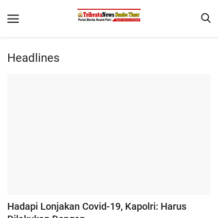
Headlines
Beranda
Terms & Conditions
Reskrim
Binkam
Giat Ops
Polisi Kita
Mitra Polisi
Lantas
Hadapi Lonjakan Covid-19, Kapolri: Harus
Jurnal Kamtibmas