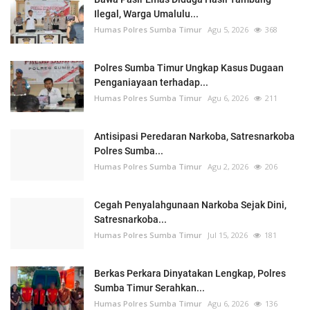
Ilegal, Warga Umalulu...
Humas Polres Sumba Timur
Agu 5, 2026
368
Polres Sumba Timur Ungkap Kasus Dugaan
Penganiayaan terhadap...
Humas Polres Sumba Timur
Agu 6, 2026
211
Antisipasi Peredaran Narkoba, Satresnarkoba
Polres Sumba...
Humas Polres Sumba Timur
Agu 2, 2026
206
Cegah Penyalahgunaan Narkoba Sejak Dini,
Satresnarkoba...
Humas Polres Sumba Timur
Jul 15, 2026
181
Berkas Perkara Dinyatakan Lengkap, Polres
Sumba Timur Serahkan...
Humas Polres Sumba Timur
Agu 6, 2026
136