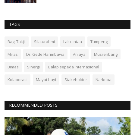
TAGS
Bagi Takjil
Silaturahmi
Lalu lintaa
Tumpeng
Miras
Dr. Gede Harimbawa
Aniaya
Musrenbang
Bimas
Sinergi
Balap sepeda internasional
Kolaborasi
Mayat bayi
Stakeholder
Narkoba
RECOMMENDED POSTS