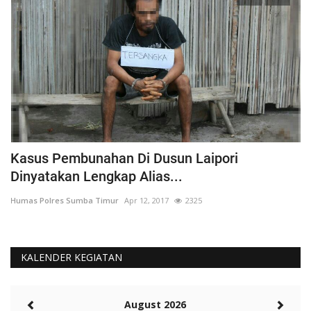
Kasus Pembunahan Di Dusun Laipori
I
Dinyatakan Lengkap Alias...
T
Humas Polres Sumba Timur
Apr 12, 2017
2325
Hu
KALENDER KEGIATAN
August 2026