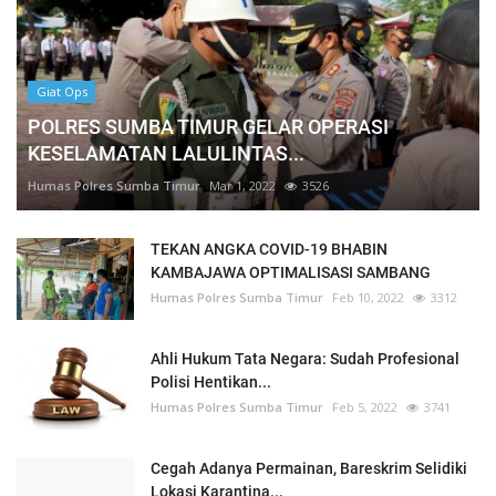
Giat Ops
POLRES SUMBA TIMUR GELAR OPERASI
KESELAMATAN LALULINTAS...
Humas Polres Sumba Timur
Mar 1, 2022
3526
TEKAN ANGKA COVID-19 BHABIN
KAMBAJAWA OPTIMALISASI SAMBANG
Humas Polres Sumba Timur
Feb 10, 2022
3312
Ahli Hukum Tata Negara: Sudah Profesional
Polisi Hentikan...
Humas Polres Sumba Timur
Feb 5, 2022
3741
Cegah Adanya Permainan, Bareskrim Selidiki
Lokasi Karantina...