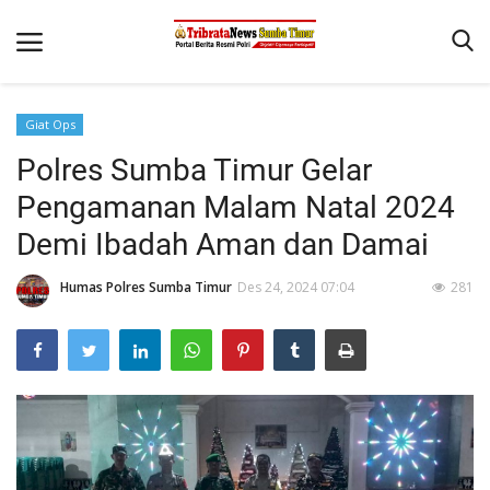
Giat Ops
Beranda
Polres Sumba Timur Gelar
Terms & Conditions
Pengamanan Malam Natal 2024
Reskrim
Demi Ibadah Aman dan Damai
Binkam
Humas Polres Sumba Timur
Des 24, 2024 07:04
281
Giat Ops
Polisi Kita
Mitra Polisi
Lantas
Jurnal Kamtibmas