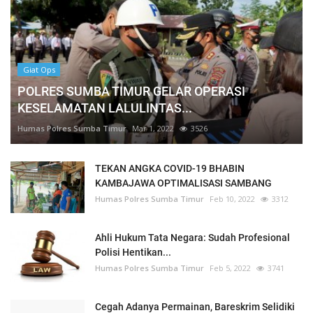
Giat Ops
POLRES SUMBA TIMUR GELAR OPERASI
KESELAMATAN LALULINTAS...
Humas Polres Sumba Timur
Mar 1, 2022
3526
TEKAN ANGKA COVID-19 BHABIN
KAMBAJAWA OPTIMALISASI SAMBANG
Humas Polres Sumba Timur
Feb 10, 2022
3312
Ahli Hukum Tata Negara: Sudah Profesional
Polisi Hentikan...
Humas Polres Sumba Timur
Feb 5, 2022
3741
Cegah Adanya Permainan, Bareskrim Selidiki