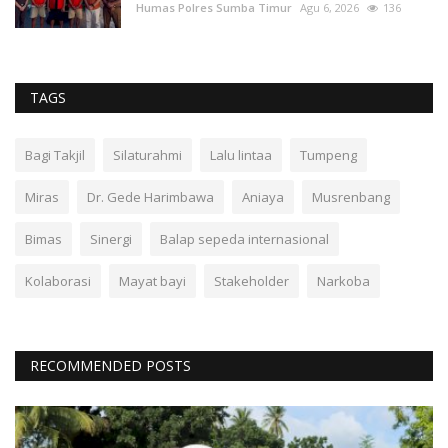
Humas Polres Sumba Timur
Agu 6, 2026
136
TAGS
Bagi Takjil
Silaturahmi
Lalu lintaa
Tumpeng
Miras
Dr. Gede Harimbawa
Aniaya
Musrenbang
Bimas
Sinergi
Balap sepeda internasional
Kolaborasi
Mayat bayi
Stakeholder
Narkoba
RECOMMENDED POSTS