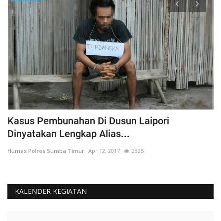
Kasus Pembunahan Di Dusun Laipori
I
Dinyatakan Lengkap Alias...
T
Humas Polres Sumba Timur
Apr 12, 2017
2325
Hu
KALENDER KEGIATAN