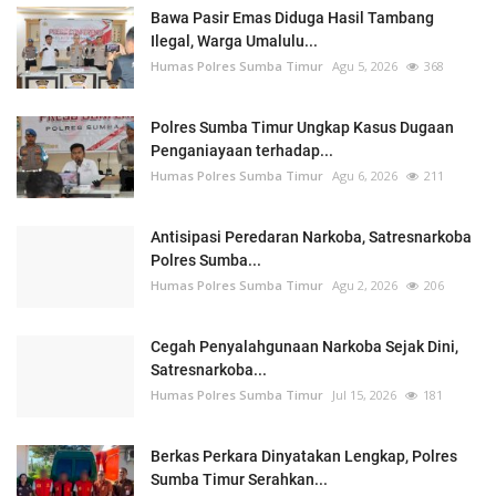
Bawa Pasir Emas Diduga Hasil Tambang
Ilegal, Warga Umalulu...
Humas Polres Sumba Timur
Agu 5, 2026
368
Polres Sumba Timur Ungkap Kasus Dugaan
Penganiayaan terhadap...
Humas Polres Sumba Timur
Agu 6, 2026
211
Antisipasi Peredaran Narkoba, Satresnarkoba
Polres Sumba...
Humas Polres Sumba Timur
Agu 2, 2026
206
Cegah Penyalahgunaan Narkoba Sejak Dini,
Satresnarkoba...
Humas Polres Sumba Timur
Jul 15, 2026
181
Berkas Perkara Dinyatakan Lengkap, Polres
Sumba Timur Serahkan...