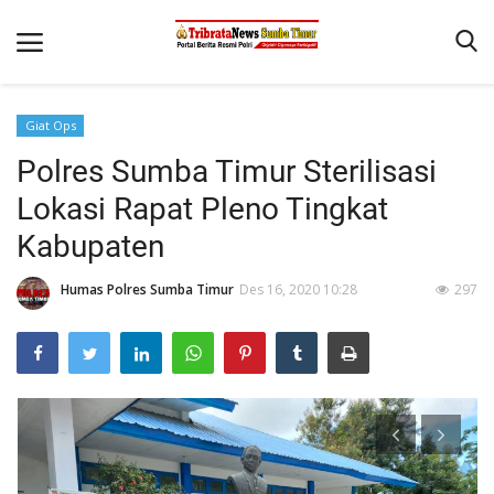
Giat Ops
Beranda
Polres Sumba Timur Sterilisasi
Terms & Conditions
Lokasi Rapat Pleno Tingkat
Reskrim
Kabupaten
Binkam
Humas Polres Sumba Timur
Des 16, 2020 10:28
297
Giat Ops
Polisi Kita
Mitra Polisi
Lantas
Jurnal Kamtibmas