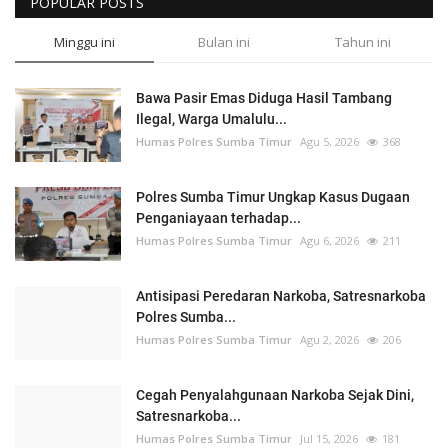
POPULAR POSTS
Minggu ini
Bulan ini
Tahun ini
Bawa Pasir Emas Diduga Hasil Tambang
Ilegal, Warga Umalulu...
Humas Polres Sumba Timur
Agu 5, 2026
368
Polres Sumba Timur Ungkap Kasus Dugaan
Penganiayaan terhadap...
Humas Polres Sumba Timur
Agu 6, 2026
211
Antisipasi Peredaran Narkoba, Satresnarkoba
Polres Sumba...
Humas Polres Sumba Timur
Agu 2, 2026
206
Cegah Penyalahgunaan Narkoba Sejak Dini,
Satresnarkoba...
Humas Polres Sumba Timur
Jul 15, 2026
181