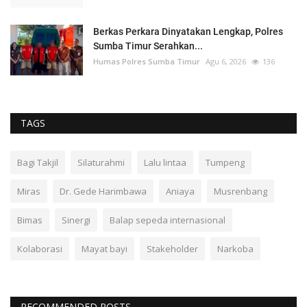
Berkas Perkara Dinyatakan Lengkap, Polres
Sumba Timur Serahkan...
Humas Polres Sumba Timur
Agu 6, 2026
136
TAGS
Bagi Takjil
Silaturahmi
Lalu lintaa
Tumpeng
Miras
Dr. Gede Harimbawa
Aniaya
Musrenbang
Bimas
Sinergi
Balap sepeda internasional
Kolaborasi
Mayat bayi
Stakeholder
Narkoba
RECOMMENDED POSTS