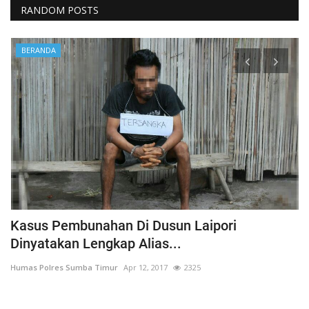
RANDOM POSTS
BERANDA
Kasus Pembunahan Di Dusun Laipori
I
Dinyatakan Lengkap Alias...
T
Humas Polres Sumba Timur
Apr 12, 2017
2325
Hu