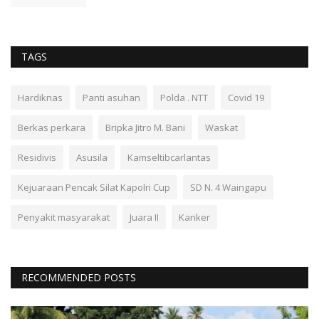
TAGS
Hardiknas
Panti asuhan
Polda . NTT
Covid 19
Berkas perkara
Bripka Jitro M. Bani
Waskat
Residivis
Asusila
Kamseltibcarlantas
Kejuaraan Pencak Silat Kapolri Cup
SD N. 4 Waingapu
Penyakit masyarakat
Juara II
Kanker
RECOMMENDED POSTS