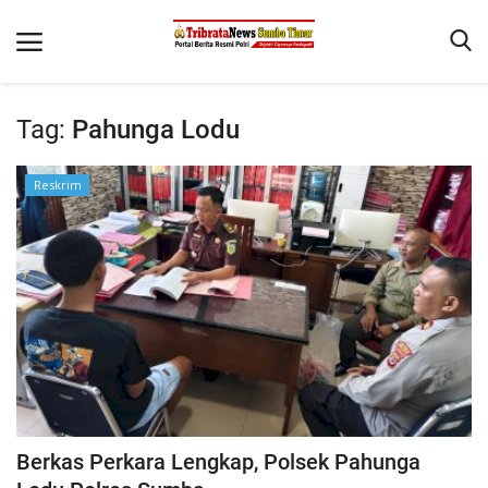
Tag:
Pahunga Lodu
Beranda
Reskrim
Terms & Conditions
Reskrim
Binkam
Giat Ops
Polisi Kita
Mitra Polisi
Lantas
Berkas Perkara Lengkap, Polsek Pahunga
Jurnal Kamtibmas