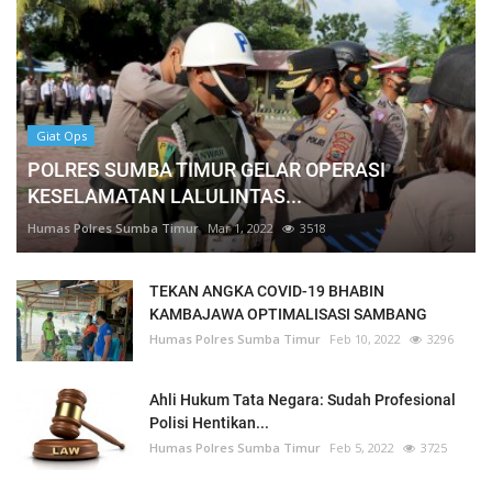
Giat Ops
POLRES SUMBA TIMUR GELAR OPERASI
KESELAMATAN LALULINTAS...
Humas Polres Sumba Timur
Mar 1, 2022
3518
TEKAN ANGKA COVID-19 BHABIN
KAMBAJAWA OPTIMALISASI SAMBANG
Humas Polres Sumba Timur
Feb 10, 2022
3296
Ahli Hukum Tata Negara: Sudah Profesional
Polisi Hentikan...
Humas Polres Sumba Timur
Feb 5, 2022
3725