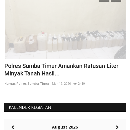
Polres Sumba Timur Amankan Ratusan Liter
K
Minyak Tanah Hasil...
'
Humas Polres Sumba Timur
Mar 12, 2020
2419
Hu
KALENDER KEGIATAN
August 2026